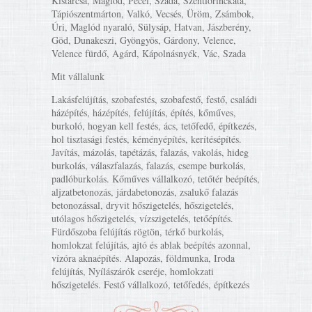
Kistarcsa, Maglód, Pécel, Szada, Szentlőrinckáta,
Tápiószentmárton, Valkó, Vecsés, Üröm, Zsámbok,
Úri, Maglód nyaraló, Sülysáp, Hatvan, Jászberény,
Göd, Dunakeszi, Gyöngyös, Gárdony, Velence,
Velence fürdő, Agárd, Kápolnásnyék, Vác, Szada
Mit vállalunk
Lakásfelújítás, szobafestés, szobafestő, festő, családi
házépítés, házépítés, felújítás, építés, kőműves,
burkoló, hogyan kell festés, ács, tetőfedő, építkezés,
hol tisztasági festés, kéményépítés, kerítésépítés.
Javítás, mázolás, tapétázás, falazás, vakolás, hideg
burkolás, válaszfalazás, falazás, csempe burkolás,
padlóburkolás. Kőműves vállalkozó, tetőtér beépítés,
aljzatbetonozás, járdabetonozás, zsalukő falazás
betonozással, dryvit hőszigetelés, hőszigetelés,
utólagos hőszigetelés, vízszigetelés, tetőépítés.
Fürdőszoba felújítás rögtön, térkő burkolás,
homlokzat felújítás, ajtó és ablak beépítés azonnal,
vízóra aknaépítés. Alapozás, földmunka, Iroda
felújítás, Nyílászárók cseréje, homlokzati
hőszigetelés. Festő vállalkozó, tetőfedés, építkezés