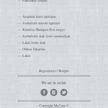
Panellakás felújítá
Árajánlat kérés építőipar
Szobafestő mázoló tapétázó
Kőműves Budapest Pest megye
Szobafestés árak festés munkadíjak
Lakás festés árak
Otthon Takarítás
Lakas
Regisztráció
/
Belépés
We are in social:
Copyright MyCorp ©