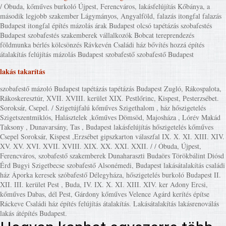
/ Óbuda, kőműves burkoló Újpest, Ferencváros, lakásfelújítás Kőbánya, a
második legjobb szakember Lágymányos, Angyalföld, falazás itongfal falazás
Budapest itongfal építés mázolás árak Budapest olcsó tapétázás szobafestés
Budapest szobafestés szakemberek vállalkozók Bobcat tereprendezés
földmunka bérlés kölcsönzés Rávkevén Családi ház bővítés hozzá építés
átalakítás felújítás mázolás Budapest szobafestő szobafestő Budapest
lakás takarítás
szobafestő mázoló Budapest tapétázás tapétázás Budapest Zugló, Rákospalota,
Rákoskeresztúr, XVII. XVIII. kerület XIX. Pestlőrinc, Kispest, Pesterzsébet.
Soroksár, Csepel. / Szigetújfalú kőműves Szigethalom , ház hőszigetelés
Szigetszentmiklós, Halásztelek ,kőműves Dömsöd, Majosháza , Lórév Makád
Taksony , Dunavarsány, Tas , Budapest lakásfelújítás hőszigetelés kőműves
Csepel Soroksár, Kispest ,Erzsébet gipszkarton válaszfal IX. X. XI. XIII. XIV.
XV. XV. XVI. XVII. XVIII. XIX. XX. XXI. XXII. / / Óbuda, Újpest,
Ferencváros, szobafestő szakemberek Dunaharaszti Budaörs Törökbálint Diósd
Érd Bugyi Szigetbecse szobafestő Alsonémedi, Budapest lakásátalakítás családi
ház Áporka keresek szóbafestő Délegyháza, hőszigetelés burkoló Budapest II.
XII. III. kerület Pest , Buda, IV. IX. X. XI. XIII. XIV. ker Adony Ercsi,
kőműves Dabas, dél Pest, Gárdony kőműves Velence Agárd kerítés építse
Ráckeve Családi ház építés felújítás átalakítás. Lakásátalakítás lakásrenoválás
lakás átépítés Budapest.