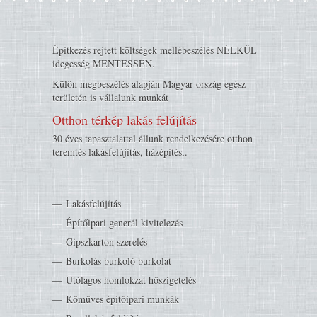
Építkezés rejtett költségek mellébeszélés NÉLKÜL
idegesség MENTESSEN.
Külön megbeszélés alapján Magyar ország egész
területén is vállalunk munkát
Otthon térkép lakás felújítás
30 éves tapasztalattal állunk rendelkezésére otthon
teremtés lakásfelújítás, házépítés,.
Lakásfelújítás
Építőipari generál kivitelezés
Gipszkarton szerelés
Burkolás burkoló burkolat
Utólagos homlokzat hőszigetelés
Kőműves építőipari munkák