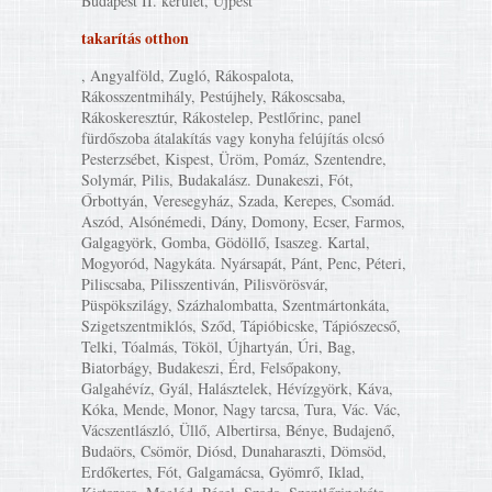
Budapest II. kerület, Újpest
takarítás otthon
, Angyalföld, Zugló, Rákospalota,
Rákosszentmihály, Pestújhely, Rákoscsaba,
Rákoskeresztúr, Rákostelep, Pestlőrinc, panel
fürdőszoba átalakítás vagy konyha felújítás olcsó
Pesterzsébet, Kispest, Üröm, Pomáz, Szentendre,
Solymár, Pilis, Budakalász. Dunakeszi, Fót,
Őrbottyán, Veresegyház, Szada, Kerepes, Csomád.
Aszód, Alsónémedi, Dány, Domony, Ecser, Farmos,
Galgagyörk, Gomba, Gödöllő, Isaszeg. Kartal,
Mogyoród, Nagykáta. Nyársapát, Pánt, Penc, Péteri,
Piliscsaba, Pilisszentiván, Pilisvörösvár,
Püspökszilágy, Százhalombatta, Szentmártonkáta,
Szigetszentmiklós, Sződ, Tápióbicske, Tápiószecső,
Telki, Tóalmás, Tököl, Újhartyán, Úri, Bag,
Biatorbágy, Budakeszi, Érd, Felsőpakony,
Galgahévíz, Gyál, Halásztelek, Hévízgyörk, Káva,
Kóka, Mende, Monor, Nagy tarcsa, Tura, Vác. Vác,
Vácszentlászló, Üllő, Albertirsa, Bénye, Budajenő,
Budaörs, Csömör, Diósd, Dunaharaszti, Dömsöd,
Erdőkertes, Fót, Galgamácsa, Gyömrő, Iklad,