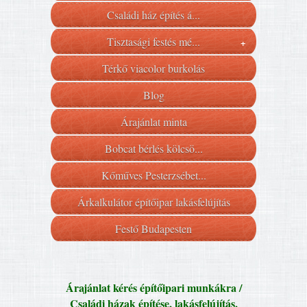
Családi ház építés á...
Tisztasági festés mé...
+
Térkő viacolor burkolás
Blog
Árajánlat minta
Bobcat bérlés kölcsö...
Kőműves Pesterzsébet...
Árkalkulátor építőipar lakásfelújítás
Festő Budapesten
Árajánlat kérés építőipari munkákra /
Családi házak építése, lakásfelújítás,