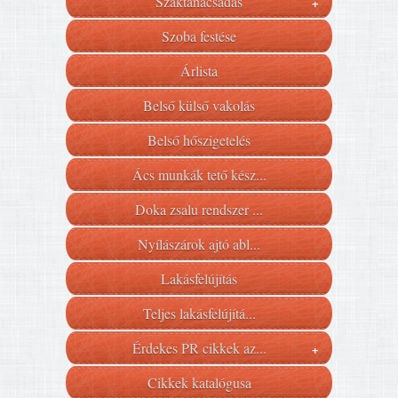
Szaktanácsadás
+
Szoba festése
Árlista
Belső külső vakolás
Belső hőszigetelés
Ács munkák tető kész...
Doka zsalu rendszer ...
Nyílászárok ajtó abl...
Lakásfelújítás
Teljes lakásfelújítá...
Érdekes PR cikkek az...
+
Cikkek katalógusa