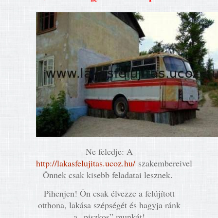
Ne feledje: A
http://lakasfelujitas.ucoz.hu/
szakembereivel
Önnek csak kisebb feladatai lesznek.
Pihenjen! Ön csak élvezze a felújított
otthona, lakása szépségét és hagyja ránk
a „piszkos” munkát!