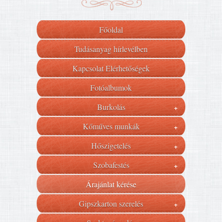
Főoldal
Tudásanyag hírlevélben
Kapcsolat Elérhetőségek
Fotóalbumok
Burkolás
+
Kőműves munkák
+
Hőszigetelés
+
Szobafestés
+
Árajánlat kérése
Gipszkarton szerelés
+