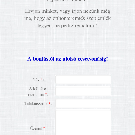
Hívjon minket, vagy írjon nekünk még
ma, hogy az otthonteremtés szép emlék
legyen, ne pedig rémálom!!
A bontástól az utolsó ecsetvonásig!
Név
*
:
A küldő e-
mailcíme
*
:
Telefonszáma
*
:
Üzenet
*
: