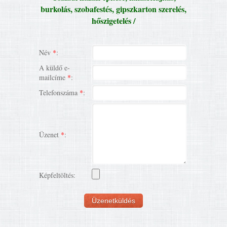
burkolás, szobafestés, gipszkarton szerelés,
hőszigetelés /
Név
*
:
A küldő e-
mailcíme
*
:
Telefonszáma
*
:
Üzenet
*
:
Képfeltöltés: