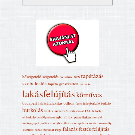
tapétázás
hőszigetelő
szigetelés
polisztirol
XPS
szobafestés
tapéta
gipszkarton
mázolás
lakásfelújítás
kőműves
budapest
lakásátalakítás
otthon
festo
hidegburkoló
burkoló
burkolás
klinker
kivitelezés
terburkolat
FAL
betonlap
ajtó
ablak
panellakás
térburkoló
belsőépítészet
szerelő
ásványgyapot
javítás
erkélybeépítés
csere
spaletta
mester
munkadíj
falazás
festés
felújítás
Tisztítás
házak
burkolat
Fuga