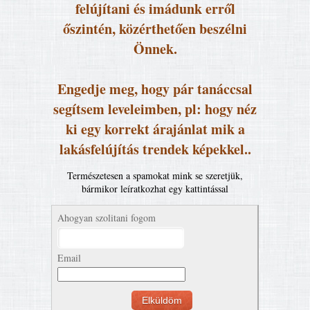
felújítani és imádunk erről
őszintén, közérthetően beszélni
Önnek.
Engedje meg, hogy pár tanáccsal
segítsem leveleimben, pl: hogy néz
ki egy korrekt árajánlat mik a
lakásfelújítás trendek képekkel..
Természetesen a spamokat mink se szeretjük,
bármikor leíratkozhat egy kattintással
Ahogyan szolitani fogom
Email