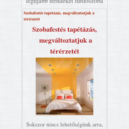
legújabb trendeket fürdőszoba
Szobafestés tapétázás, megváltoztatjuk a
térérzetét
Szobafestés tapétázás,
megváltoztatjuk a
térérzetét
Sokszor nincs lehetőségünk arra,