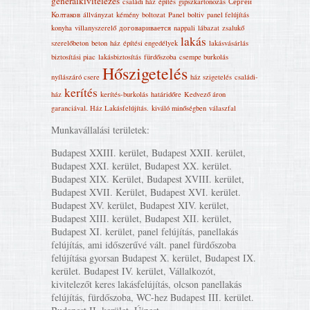
generálkivitelezés
családi ház
építés
gipszkartonozás
Сергей
Колтаков
állványzat
kémény
boltozat
Panel
boltiv
panel felújítás
konyha
villanyszerelő
договаривается
nappali
lábazat
zsalukő
lakás
szerelőbeton
beton
ház
építési engedélyek
lakásvásárlás
biztosítási piac
lakásbiztosítás
fürdőszoba
csempe burkolás
Hőszigetelés
nyílászáró csere
ház szigetelés
családi-
kerítés
ház
kerítés-burkolás
határidőre
Kedvező áron
garanciával. Ház Lakásfelújítás‎.
kiváló minőségben
válaszfal
Munkavállalási területek:
Budapest XXIII. kerület, Budapest XXII. kerület,
Budapest XXI. kerület, Budapest XX. kerület.
Budapest XIX. Kerület, Budapest XVIII. kerület,
Budapest XVII. Kerület, Budapest XVI. kerület.
Budapest XV. kerület, Budapest XIV. kerület,
Budapest XIII. kerület, Budapest XII. kerület,
Budapest XI. kerület, panel felújítás, panellakás
felújítás, ami időszerűvé vált. panel fürdőszoba
felújítása gyorsan Budapest X. kerület, Budapest IX.
kerület. Budapest IV. kerület, Vállalkozót,
kivitelezőt keres lakásfelújítás, olcson panellakás
felújítás, fürdőszoba, WC-hez Budapest III. kerület.