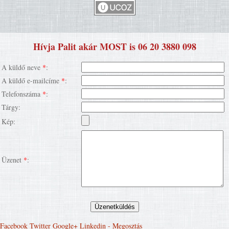
Hívja Palit akár MOST is 06 20 3880 098
A küldő neve
*
:
A küldő e-mailcíme
*
:
Telefonszáma
*
:
Tárgy:
Kép:
Üzenet
*
:
Facebook
Twitter
Google+
Linkedin
- Megosztás