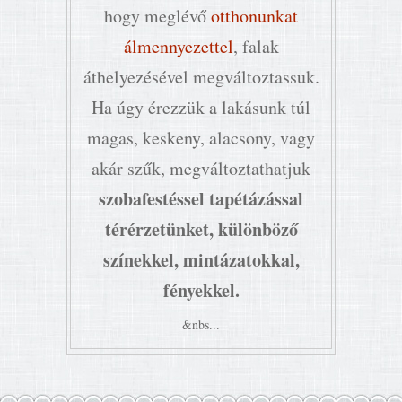
hogy meglévő
otthonunkat
álmennyezettel
, falak
áthelyezésével megváltoztassuk.
Ha úgy érezzük a lakásunk túl
magas, keskeny, alacsony, vagy
akár szűk, megváltoztathatjuk
szobafestéssel tapétázással
térérzetünket, különböző
színekkel, mintázatokkal,
fényekkel.
&nbs...