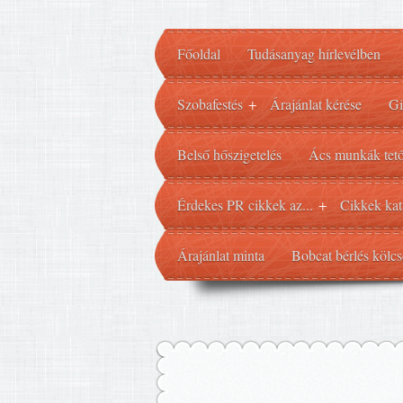
Főoldal
Tudásanyag hírlevélben
Szobafestés
Árajánlat kérése
Gi
+
Belső hőszigetelés
Ács munkák tető
Érdekes PR cikkek az...
Cikkek kat
+
Árajánlat minta
Bobcat bérlés kölcs