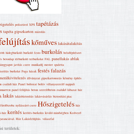
tapétázás
zigetelés
polisztirol
XPS
s
tapéta
gipszkarton
mázolás
felújítás
kőműves
lakásátalakítás
burkolás
hon
hidegburkoló
burkoló
festo
belsőépítészet
panellakás
ablak
és
betonlap
térburkoló
terburkolat
FAL
ánygyapot
javítás
csere
munkadíj
mester
spaletta
festés
falazás
isztítás
burkolat
Fuga
házak
nerálkivitelezés
állványzat
gipszkartonozás
kémény
építés
в
családi ház
Panel
boltozat
boltiv
villanyszerelő
nappali
ивается
panel felújítás
beton
szerelőbeton
zsalukő
lábazat
ház
lakás
ek
lakásbiztosítás
lakásvásárlás
biztosítási piac
Hőszigetelés
fürdőszoba
nyílászáró csere
ház
kerítés
i-ház
kerítés-burkolás
kiváló minőségben
Kedvező
garanciával. Ház Lakásfelújítás‎.
válaszfal
i területek: