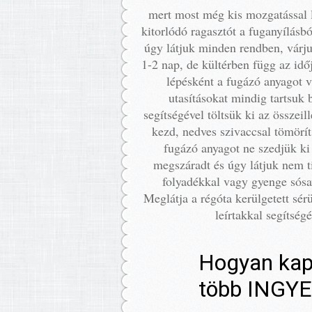
mert most még kis mozgatással l
kitorlódó ragasztót a fuganyílásbó
úgy látjuk minden rendben, várj
1-2 nap, de kültérben függ az idő
lépésként a fugázó anyagot ví
utasításokat mindig tartsuk
segítségével töltsük ki az össze
kezd, nedves szivaccsal tömörít
fugázó anyagot ne szedjük ki 
megszáradt és úgy látjuk nem tis
folyadékkal vagy gyenge sósav
Meglátja a régóta kerülgetett sérü
leírtakkal segítség