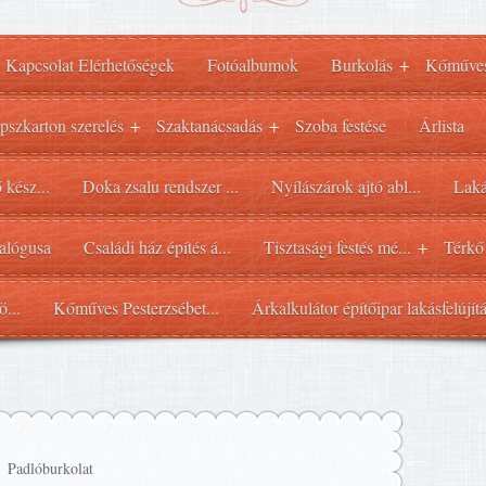
Kapcsolat Elérhetőségek
Fotóalbumok
Burkolás
Kőműve
+
pszkarton szerelés
Szaktanácsadás
Szoba festése
Árlista
+
+
 kész...
Doka zsalu rendszer ...
Nyílászárok ajtó abl...
Laká
alógusa
Családi ház építés á...
Tisztasági festés mé...
Térkő
+
ö...
Kőműves Pesterzsébet...
Árkalkulátor építőipar lakásfelújít
Padlóburkolat