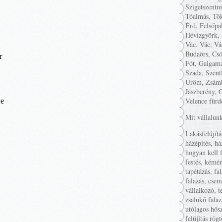
Szigetszentm
Tóalmás, Tök
Érd, Felsőpa
Hévízgyörk, 
Vác. Vác, Vá
Budaörs, Csö
Fót, Galgamá
Szada, Szent
Üröm, Zsámb
Jászberény, 
Velence fürd
Mit vállalun
Lakásfelújítá
házépítés, há
hogyan kell f
festés, kémén
tapétázás, fa
falazás, cse
vállalkozó, t
zsalukő falaz
utólagos hősz
felújítás rög