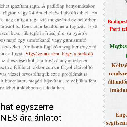
ehet igazítani rajta. A padlólap benyomásakor
l rögtön vagy 24 óra elteltével távolítsuk el. Ha
uk meg amíg a ragasztó megszárad ez beltérben
Budapest
járástól is. Ezek után kezdődhet a fugázás. Első
Parti te
zzel keverjük tejföl sűrűségűre, (a gyártói
 be) majd egy simítókanál vagy gumisimító
Megbesz
illesztéseket. Amikor a fugázó anyag keményedni
sük a fugát.
Vigyázzunk arra, hogy a burkoló
az illesztésekből. Ha fugázó anyag teljesen
Költsé
zta a felületet, akkor cementfátyol eltávolító
rendsze
as vízzel orvosolhatjuk ezt a problémát is!
lt burkolatot, megéri kijavítani, reméljük a fent
állandó
ére lehettünk ebben a feladatban.
imádun
Enge
segítsem