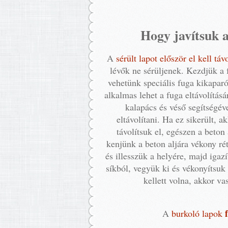
Hogy javítsuk a
A
sérült lapot először el kell távo
lévők ne sérüljenek. Kezdjük a
vehetünk speciális fuga kikapar
alkalmas lehet a fuga eltávolítás
kalapács és véső segítségév
eltávolítani. Ha ez sikerült, a
távolítsuk el, egészen a beton
kenjünk a beton aljára vékony rét
és illesszük a helyére, majd igazí
síkból, vegyük ki és vékonyítsuk 
kellett volna, akkor v
f
A
burkoló lapok