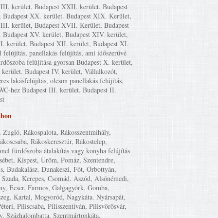
II. kerület, Budapest XXII. kerület, Budapest
, Budapest XX. kerület. Budapest XIX. Kerület,
II. kerület, Budapest XVII. Kerület, Budapest
. Budapest XV. kerület, Budapest XIV. kerület,
I. kerület, Budapest XII. kerület, Budapest XI.
l felújítás, panellakás felújítás, ami időszerűvé
ürdőszoba felújítása gyorsan Budapest X. kerület,
kerület. Budapest IV. kerület, Vállalkozót,
eres lakásfelújítás, olcson panellakás felújítás,
WC-hez Budapest III. kerület. Budapest II.
st
thon
, Zugló, Rákospalota, Rákosszentmihály,
Rákoscsaba, Rákoskeresztúr, Rákostelep,
anel fürdőszoba átalakítás vagy konyha felújítás
zsébet, Kispest, Üröm, Pomáz, Szentendre,
is, Budakalász. Dunakeszi, Fót, Őrbottyán,
 Szada, Kerepes, Csomád. Aszód, Alsónémedi,
y, Ecser, Farmos, Galgagyörk, Gomba,
szeg. Kartal, Mogyoród, Nagykáta. Nyársapát,
éteri, Piliscsaba, Pilisszentiván, Pilisvörösvár,
y, Százhalombatta, Szentmártonkáta,