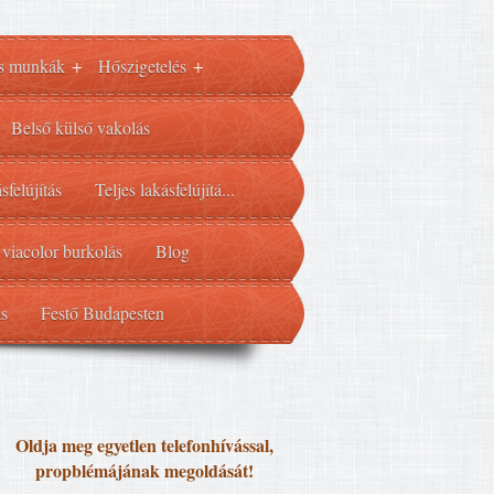
s munkák
Hőszigetelés
+
+
Belső külső vakolás
sfelújítás
Teljes lakásfelújítá...
 viacolor burkolás
Blog
ás
Festő Budapesten
Oldja meg egyetlen telefonhívással,
propblémájának megoldását!