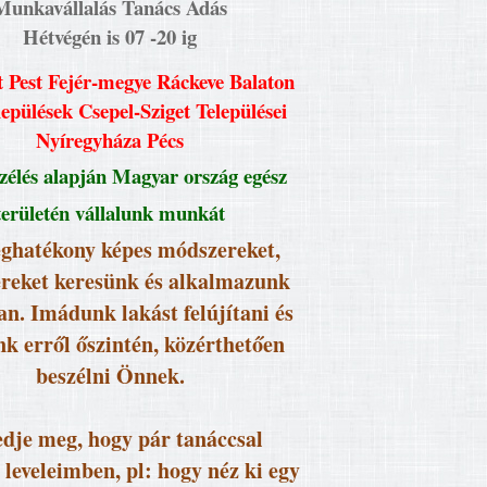
Munkavállalás Tanács Adás
Hétvégén is 07 -20 ig
 Pest Fejér-megye Ráckeve Balaton
lepülések Csepel-Sziget Települései
Nyíregyháza Pécs
élés alapján Magyar ország egész
területén vállalunk munkát
ghatékony képes módszereket,
reket keresünk és alkalmazunk
an. Imádunk lakást felújítani és
k erről őszintén, közérthetően
beszélni Önnek.
dje meg, hogy pár tanáccsal
 leveleimben, pl: hogy néz ki egy