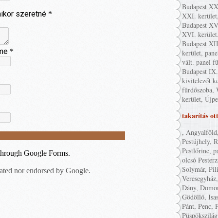
Budapest XXI
XXI. kerület
Budapest XVI
XVI. kerület
Budapest XII
kerület, pane
vált. panel f
Budapest IX. 
kivitelezőt k
fürdőszoba, 
kerület, Újpe
takarítás ot
, Angyalföld
Pestújhely, 
Pestlőrinc, p
olcsó Pester
Solymár, Pil
Veresegyház,
Dány, Domon
Gödöllő, Isa
Pánt, Penc, P
Püspökszilág