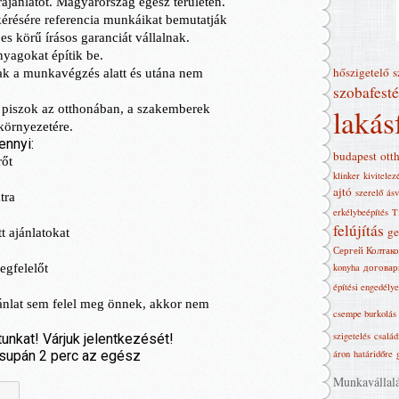
hőszigetelő
s
szobafesté
lakás
budapest
ott
klinker
kivitelez
ajtó
szerelő
ásv
erkélybeépítés
T
felújítás
ge
Сергей Колтако
konyha
договар
építési engedély
csempe burkolás
szigetelés
család
áron
határidőre
Munkavállalás