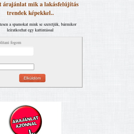
 árajánlat mik a lakásfelújítás
trendek képekkel..
esen a spamokat mink se szeretjük, bármikor
leíratkozhat egy kattintással
litani fogom