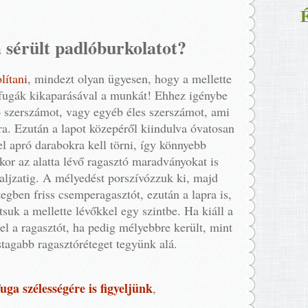
É
 sérült padlóburkolatot?
lítani
, mindezt olyan ügyesen, hogy a mellette
 fugák kikaparásával a munkát! Ehhez igénybe
ó szerszámot, vagy egyéb éles szerszámot, ami
ára. Ezután a lapot közepéről kiindulva óvatosan
el apró darabokra kell törni, így könnyebb
kkor az alatta lévő ragasztó maradványokat is
 aljzatig. A mélyedést porszívózzuk ki, majd
egben friss csemperagasztót, ezután a lapra is,
tsuk a mellette lévőkkel egy szintbe. Ha kiáll a
el a ragasztót, ha pedig mélyebbre került, mint
astagabb ragasztóréteget tegyünk alá.
uga szélességére is figyeljünk
,