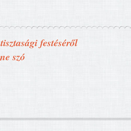
isztasági festéséről
nne szó