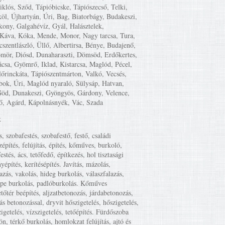
iklós, Sződ, Tápióbicske, Tápiószecső, Telki,
öl, Újhartyán, Úri, Bag, Biatorbágy, Budakeszi,
kony, Galgahévíz, Gyál, Halásztelek,
Káva, Kóka, Mende, Monor, Nagy tarcsa, Tura,
cszentlászló, Üllő, Albertirsa, Bénye, Budajenő,
mör, Diósd, Dunaharaszti, Dömsöd, Erdőkertes,
csa, Gyömrő, Iklad, Kistarcsa, Maglód, Pécel,
lőrinckáta, Tápiószentmárton, Valkó, Vecsés,
ok, Úri, Maglód nyaraló, Sülysáp, Hatvan,
Göd, Dunakeszi, Gyöngyös, Gárdony, Velence,
ő, Agárd, Kápolnásnyék, Vác, Szada
k
s, szobafestés, szobafestő, festő, családi
zépítés, felújítás, építés, kőműves, burkoló,
estés, ács, tetőfedő, építkezés, hol tisztasági
yépítés, kerítésépítés. Javítás, mázolás,
lazás, vakolás, hideg burkolás, válaszfalazás,
mpe burkolás, padlóburkolás. Kőműves
etőtér beépítés, aljzatbetonozás, járdabetonozás,
ás betonozással, dryvit hőszigetelés, hőszigetelés,
igetelés, vízszigetelés, tetőépítés. Fürdőszoba
tön, térkő burkolás, homlokzat felújítás, ajtó és