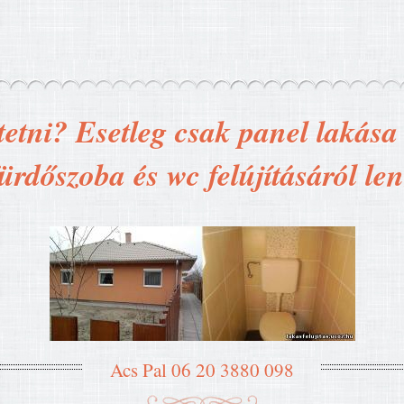
tetni? Esetleg csak panel lakása t
ürdőszoba és wc felújításáról le
Acs Pal 06 20 3880 098