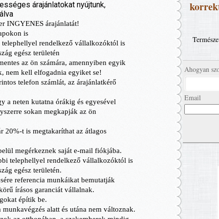
korrekt
Természet
Ahogyan szo
Email