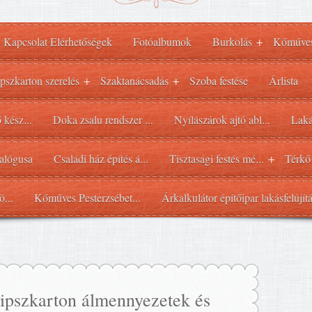
Kapcsolat Elérhetőségek
Fotóalbumok
Burkolás
Kőműve
+
pszkarton szerelés
Szaktanácsadás
Szoba festése
Árlista
+
+
 kész...
Doka zsalu rendszer ...
Nyílászárok ajtó abl...
Laká
alógusa
Családi ház építés á...
Tisztasági festés mé...
Térkő
+
ö...
Kőműves Pesterzsébet...
Árkalkulátor építőipar lakásfelújít
ipszkarton álmennyezetek és