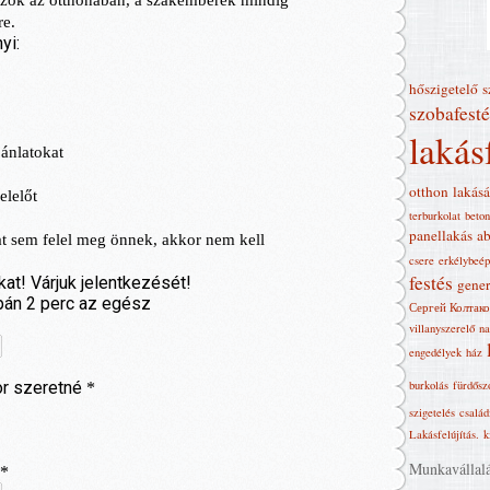
hőszigetelő
s
szobafesté
lakás
otthon
lakásá
terburkolat
beton
panellakás
ab
csere
erkélybeép
festés
gener
Сергей Колтако
villanyszerelő
na
engedélyek
ház
burkolás
fürdősz
szigetelés
család
Lakásfelújítás‎.
k
Munkavállalás