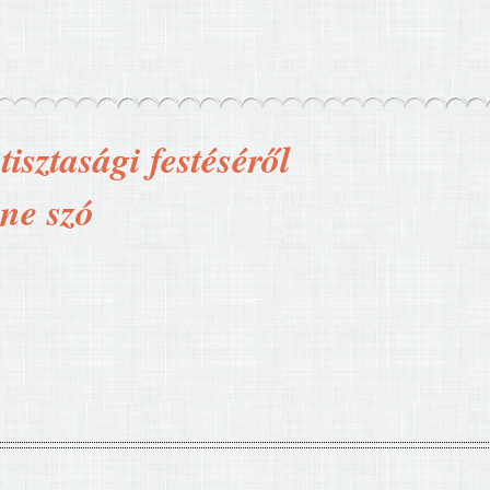
isztasági festéséről
nne szó