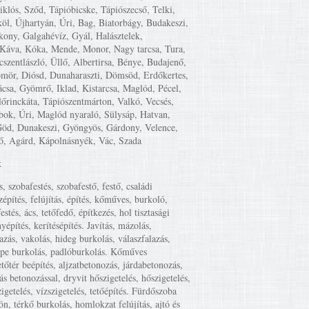
iklós, Sződ, Tápióbicske, Tápiószecső, Telki,
öl, Újhartyán, Úri, Bag, Biatorbágy, Budakeszi,
kony, Galgahévíz, Gyál, Halásztelek,
Káva, Kóka, Mende, Monor, Nagy tarcsa, Tura,
cszentlászló, Üllő, Albertirsa, Bénye, Budajenő,
mör, Diósd, Dunaharaszti, Dömsöd, Erdőkertes,
csa, Gyömrő, Iklad, Kistarcsa, Maglód, Pécel,
lőrinckáta, Tápiószentmárton, Valkó, Vecsés,
ok, Úri, Maglód nyaraló, Sülysáp, Hatvan,
Göd, Dunakeszi, Gyöngyös, Gárdony, Velence,
ő, Agárd, Kápolnásnyék, Vác, Szada
k
s, szobafestés, szobafestő, festő, családi
zépítés, felújítás, építés, kőműves, burkoló,
estés, ács, tetőfedő, építkezés, hol tisztasági
yépítés, kerítésépítés. Javítás, mázolás,
lazás, vakolás, hideg burkolás, válaszfalazás,
mpe burkolás, padlóburkolás. Kőműves
etőtér beépítés, aljzatbetonozás, járdabetonozás,
ás betonozással, dryvit hőszigetelés, hőszigetelés,
igetelés, vízszigetelés, tetőépítés. Fürdőszoba
tön, térkő burkolás, homlokzat felújítás, ajtó és