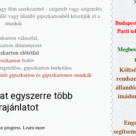
y fém szerkezettel - szigetelt vagy szigetelés
álló vagy tűzálló gipszkartonból készítjük el a
Budapest
munkát.
Parti te
zkarton válaszfal,
karton álmennyezet
Megbesz
zkarton előtétfal
pszkarton
boltív
zigetelése, gipszkarton burkolása
Költsé
rduló gipszkarton és gipszkartonos munkák
rendsze
állandó
imádun
Enge
segítsem