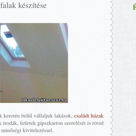
zfalak készítése
É
k keretén belül vállaljuk lakások,
családi házak
k irodák, üzletek gipszkarton szerelését is rövid
, minőségi kivitelezéssel.