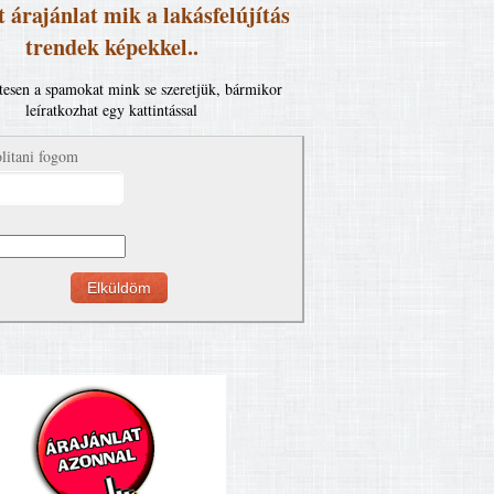
 árajánlat mik a lakásfelújítás
trendek képekkel..
esen a spamokat mink se szeretjük, bármikor
leíratkozhat egy kattintással
litani fogom