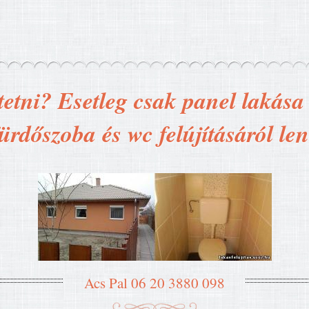
tetni? Esetleg csak panel lakása t
ürdőszoba és wc felújításáról le
Acs Pal 06 20 3880 098