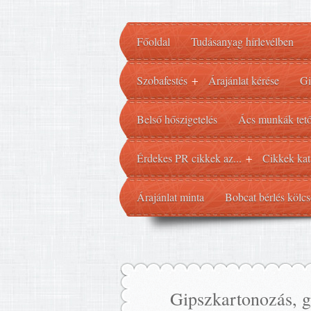
Főoldal
Tudásanyag hírlevélben
Szobafestés
Árajánlat kérése
Gi
+
Belső hőszigetelés
Ács munkák tető
Érdekes PR cikkek az...
Cikkek kat
+
Árajánlat minta
Bobcat bérlés kölcs
Gipszkartonozás, g