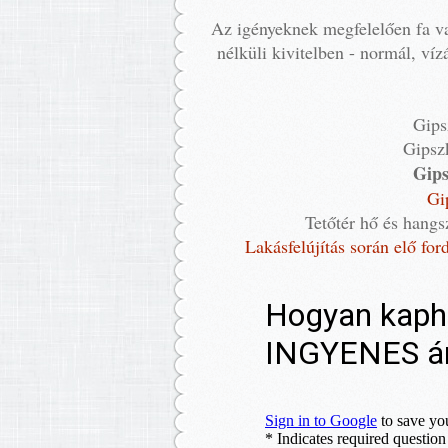
Az igényeknek megfelelően fa vag
nélküli kivitelben - normál, víz
Gips
Gipsz
Gips
Gi
Tetőtér hő és hangs
Lakásfelújítás során elő fo