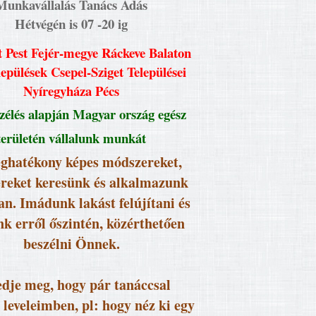
Munkavállalás Tanács Adás
Hétvégén is 07 -20 ig
 Pest Fejér-megye Ráckeve Balaton
lepülések Csepel-Sziget Települései
Nyíregyháza Pécs
élés alapján Magyar ország egész
területén vállalunk munkát
ghatékony képes módszereket,
reket keresünk és alkalmazunk
an. Imádunk lakást felújítani és
k erről őszintén, közérthetően
beszélni Önnek.
dje meg, hogy pár tanáccsal
 leveleimben, pl: hogy néz ki egy