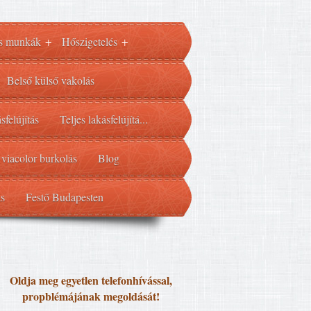
s munkák
Hőszigetelés
+
+
Belső külső vakolás
sfelújítás
Teljes lakásfelújítá...
 viacolor burkolás
Blog
ás
Festő Budapesten
Oldja meg egyetlen telefonhívással,
propblémájának megoldását!