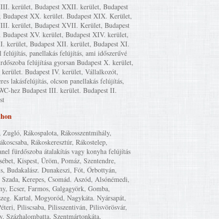
II. kerület, Budapest XXII. kerület, Budapest
, Budapest XX. kerület. Budapest XIX. Kerület,
II. kerület, Budapest XVII. Kerület, Budapest
. Budapest XV. kerület, Budapest XIV. kerület,
I. kerület, Budapest XII. kerület, Budapest XI.
l felújítás, panellakás felújítás, ami időszerűvé
ürdőszoba felújítása gyorsan Budapest X. kerület,
kerület. Budapest IV. kerület, Vállalkozót,
eres lakásfelújítás, olcson panellakás felújítás,
WC-hez Budapest III. kerület. Budapest II.
st
thon
, Zugló, Rákospalota, Rákosszentmihály,
Rákoscsaba, Rákoskeresztúr, Rákostelep,
anel fürdőszoba átalakítás vagy konyha felújítás
zsébet, Kispest, Üröm, Pomáz, Szentendre,
is, Budakalász. Dunakeszi, Fót, Őrbottyán,
 Szada, Kerepes, Csomád. Aszód, Alsónémedi,
y, Ecser, Farmos, Galgagyörk, Gomba,
szeg. Kartal, Mogyoród, Nagykáta. Nyársapát,
éteri, Piliscsaba, Pilisszentiván, Pilisvörösvár,
y, Százhalombatta, Szentmártonkáta,