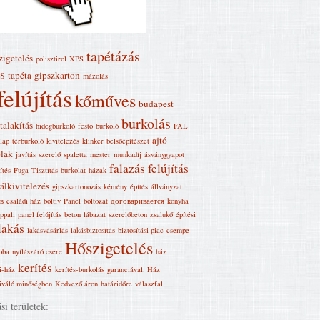
tapétázás
zigetelés
polisztirol
XPS
s
tapéta
gipszkarton
mázolás
felújítás
kőműves
budapest
burkolás
talakítás
hidegburkoló
festo
burkoló
FAL
ajtó
lap
térburkoló
kivitelezés
klinker
belsőépítészet
lak
javítás
szerelő
spaletta
mester
munkadíj
ásványgyapot
falazás
felújítás
ítés
Fuga
Tisztítás
burkolat
házak
álkivitelezés
gipszkartonozás
kémény
építés
állványzat
в
családi ház
boltiv
Panel
boltozat
договаривается
konyha
ppali
panel felújítás
beton
lábazat
szerelőbeton
zsalukő
építési
lakás
lakásvásárlás
lakásbiztosítás
biztosítási piac
csempe
Hőszigetelés
oba
nyílászáró csere
ház
kerítés
i-ház
kerítés-burkolás
garanciával. Ház
iváló minőségben
Kedvező áron
határidőre
válaszfal
i területek: