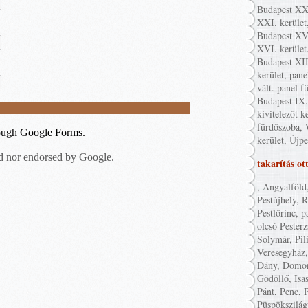
Budapest XXI
XXI. kerület
Budapest XVI
XVI. kerület
Budapest XII
kerület, pane
vált. panel f
Budapest IX. 
kivitelezőt k
fürdőszoba, 
kerület, Újpe
takarítás ot
, Angyalföld
Pestújhely, 
Pestlőrinc, p
olcsó Pester
Solymár, Pil
Veresegyház,
Dány, Domon
Gödöllő, Isa
Pánt, Penc, P
Püspökszilág