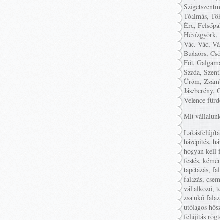
Szigetszentm
Tóalmás, Tök
Érd, Felsőpa
Hévízgyörk, 
Vác. Vác, Vá
Budaörs, Csö
Fót, Galgamá
Szada, Szent
Üröm, Zsámb
Jászberény, 
Velence fürd
Mit vállalun
Lakásfelújítá
házépítés, há
hogyan kell f
festés, kémén
tapétázás, fa
falazás, cse
vállalkozó, t
zsalukő falaz
utólagos hősz
felújítás rög