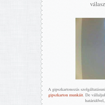
válas
A gipszkartonozás szolgáltatásun
gipszkarton munkáit
. De vállalju
határidővel