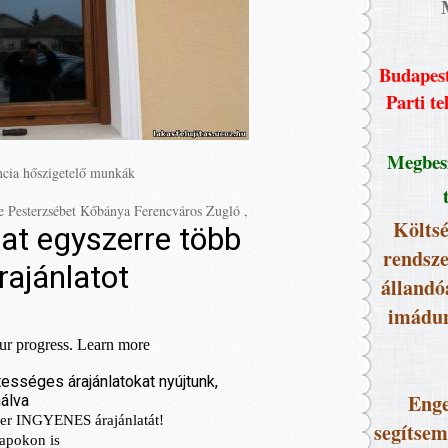
Budapest
Parti te
Megbesz
ncia hőszigetelő munkák
se Pesterzsébet Kőbánya Ferencváros Zugló ,
Költsé
rendsze
állandó
imádun
Enge
segítsem