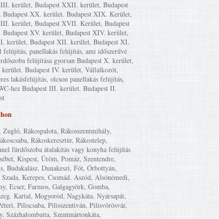
II. kerület, Budapest XXII. kerület, Budapest
, Budapest XX. kerület. Budapest XIX. Kerület,
II. kerület, Budapest XVII. Kerület, Budapest
. Budapest XV. kerület, Budapest XIV. kerület,
I. kerület, Budapest XII. kerület, Budapest XI.
l felújítás, panellakás felújítás, ami időszerűvé
ürdőszoba felújítása gyorsan Budapest X. kerület,
kerület. Budapest IV. kerület, Vállalkozót,
eres lakásfelújítás, olcson panellakás felújítás,
WC-hez Budapest III. kerület. Budapest II.
st
thon
, Zugló, Rákospalota, Rákosszentmihály,
Rákoscsaba, Rákoskeresztúr, Rákostelep,
anel fürdőszoba átalakítás vagy konyha felújítás
zsébet, Kispest, Üröm, Pomáz, Szentendre,
is, Budakalász. Dunakeszi, Fót, Őrbottyán,
 Szada, Kerepes, Csomád. Aszód, Alsónémedi,
y, Ecser, Farmos, Galgagyörk, Gomba,
szeg. Kartal, Mogyoród, Nagykáta. Nyársapát,
éteri, Piliscsaba, Pilisszentiván, Pilisvörösvár,
y, Százhalombatta, Szentmártonkáta,