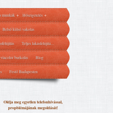
s munkák
Hőszigetelés
+
+
Belső külső vakolás
sfelújítás
Teljes lakásfelújítá...
 viacolor burkolás
Blog
ás
Festő Budapesten
Oldja meg egyetlen telefonhívással,
propblémájának megoldását!