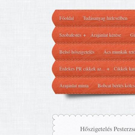
Főoldal
Tudásanyag hírlevélben
Szobafestés
Árajánlat kérése
Gi
+
Belső hőszigetelés
Ács munkák tető
Érdekes PR cikkek az...
Cikkek kat
+
Árajánlat minta
Bobcat bérlés kölcs
Hőszigetelés Pesterz