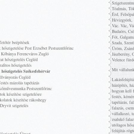
Szigetszentm
Tóalmás, Tök
Érd, Felsőpa
Hévízgyörk, 
Vác. Vác, Vá
Budaörs, Csö
Fót, Galgamá
Tetőtér beépítések
Szada, Szent
hőszigetelése Pest Erzsébet Pestszentlőrinc
Üröm, Zsámb
t Kőbánya Ferencváros Zugló
Jászberény, 
at hőszigetelés Cegléd
Velence fürd
rafitos hőszigetelés
Mit vállalun
 hőszigetelés Székesfehérvár
llványozás Cegléd
Lakásfelújítá
estés mázolás tapétázás
házépítés, há
kőművesmunka Pestszentlőrinc
hogyan kell f
tok készítése szigetelésre
festés, kémén
olatok készítése rákoshegy
tapétázás, fa
Dryvit szigetelés
falazás, cse
vállalkozó, t
zsalukő falaz
utólagos hősz
felújítás rög
őszigetelés Újpest