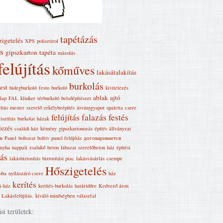
tapétázás
zigetelés
XPS
polisztirol
s
gipszkarton
tapéta
mázolás
felújítás
kőműves
lakásátalakítás
burkolás
est
hidegburkoló
festo
burkoló
kivitelezés
ablak
ajtó
lap
FAL
klinker
térburkoló
belsőépítészet
ítás
mester
szerelő
erkélybeépítés
ásványgyapot
spaletta
csere
felújítás
falazás
festés
isztítás
burkolat
házak
lezés
családi ház
kémény
gipszkartonozás
építés
állványzat
в
Panel
boltozat
boltiv
panel felújítás
договаривается
nyha
nappali
zsalukő
beton
lábazat
szerelőbeton
ház
építési
kás
lakásbiztosítás
biztosítási piac
lakásvásárlás
csempe
Hőszigetelés
oba
nyílászáró csere
ház
kerítés
i-ház
kerítés-burkolás
határidőre
Kedvező áron
Lakásfelújítás‎.
kiváló minőségben
válaszfal
i területek: