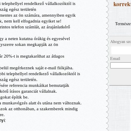
korrekt
Természet
Ahogyan szo
Email