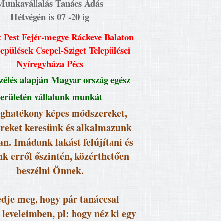
Munkavállalás Tanács Adás
Hétvégén is 07 -20 ig
 Pest Fejér-megye Ráckeve Balaton
lepülések Csepel-Sziget Települései
Nyíregyháza Pécs
élés alapján Magyar ország egész
területén vállalunk munkát
ghatékony képes módszereket,
reket keresünk és alkalmazunk
an. Imádunk lakást felújítani és
k erről őszintén, közérthetően
beszélni Önnek.
dje meg, hogy pár tanáccsal
 leveleimben, pl: hogy néz ki egy