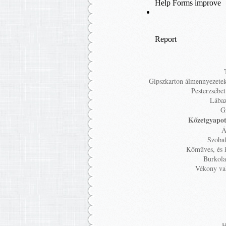
Gipszkarton álmennyezetek 
Pesterzsébe
Lábaz
G
Kőzetgyapot
Á
Szobaf
Kőműves, és 
Burkola
Vékony vak
H