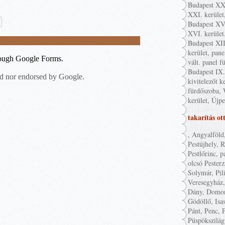
Budapest XXI
XXI. kerület
Budapest XVI
XVI. kerület
Budapest XII
kerület, pane
vált. panel f
Budapest IX. 
kivitelezőt k
fürdőszoba, 
kerület, Újpe
takarítás ot
, Angyalföld
Pestújhely, 
Pestlőrinc, p
olcsó Pester
Solymár, Pil
Veresegyház,
Dány, Domon
Gödöllő, Isa
Pánt, Penc, P
Püspökszilág