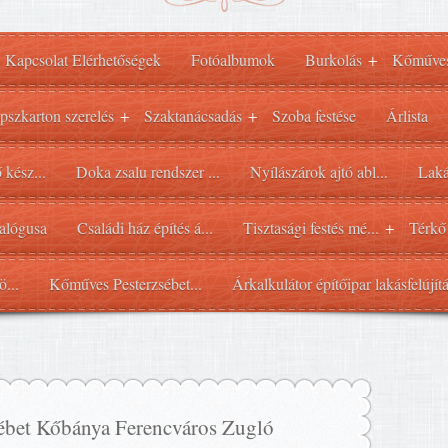
Kapcsolat Elérhetőségek
Fotóalbumok
Burkolás
Kőműve
+
pszkarton szerelés
Szaktanácsadás
Szoba festése
Árlista
+
+
 kész...
Doka zsalu rendszer ...
Nyílászárok ajtó abl...
Laká
alógusa
Családi ház építés á...
Tisztasági festés mé...
Térkő
+
ö...
Kőműves Pesterzsébet...
Árkalkulátor építőipar lakásfelújít
sébet Kőbánya Ferencváros Zugló