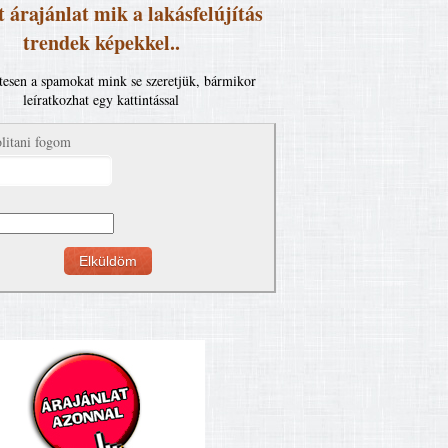
 árajánlat mik a lakásfelújítás
trendek képekkel..
esen a spamokat mink se szeretjük, bármikor
leíratkozhat egy kattintással
litani fogom