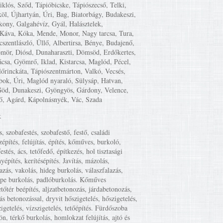
iklós, Sződ, Tápióbicske, Tápiószecső, Telki,
öl, Újhartyán, Úri, Bag, Biatorbágy, Budakeszi,
kony, Galgahévíz, Gyál, Halásztelek,
Káva, Kóka, Mende, Monor, Nagy tarcsa, Tura,
cszentlászló, Üllő, Albertirsa, Bénye, Budajenő,
mör, Diósd, Dunaharaszti, Dömsöd, Erdőkertes,
csa, Gyömrő, Iklad, Kistarcsa, Maglód, Pécel,
lőrinckáta, Tápiószentmárton, Valkó, Vecsés,
ok, Úri, Maglód nyaraló, Sülysáp, Hatvan,
Göd, Dunakeszi, Gyöngyös, Gárdony, Velence,
ő, Agárd, Kápolnásnyék, Vác, Szada
k
s, szobafestés, szobafestő, festő, családi
zépítés, felújítás, építés, kőműves, burkoló,
estés, ács, tetőfedő, építkezés, hol tisztasági
yépítés, kerítésépítés. Javítás, mázolás,
lazás, vakolás, hideg burkolás, válaszfalazás,
mpe burkolás, padlóburkolás. Kőműves
etőtér beépítés, aljzatbetonozás, járdabetonozás,
ás betonozással, dryvit hőszigetelés, hőszigetelés,
igetelés, vízszigetelés, tetőépítés. Fürdőszoba
tön, térkő burkolás, homlokzat felújítás, ajtó és