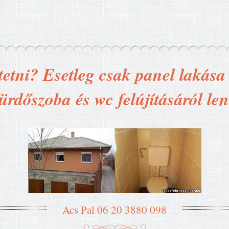
tetni? Esetleg csak panel lakása t
ürdőszoba és wc felújításáról le
Acs Pal 06 20 3880 098