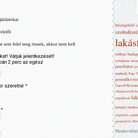
hőszigetelő
s
szobafesté
lakás
otthon
budap
terburkolat
beton
panellakás
jav
munkadíj
Fuga
T
generálkivite
Сергей Колтако
villanyszerelő
ko
la
engedélyek
burkolás
fürdősz
szigetelés
család
garanciával. Ház 
Munkavállalás