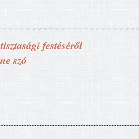
isztasági festéséről
nne szó