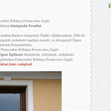
É
erzsébet Kőbánya Ferencváros Zugló
hőszigetelés Erzsébet
 lábazat
zásában Ráckeve környékén Önálló vállalkozásként 2000-től
getelő szobafestő-tapétázó-mázoló, és hőszigetelő Újpest
latokat.Pestszentlőrinc
Pesterzsébet Kőbánya Ferencváros Zugló
Újpest Építkezés
házépítések, felújítások, szobafestés.
lepüléseken Pesterzsébet Kőbánya Ferencváros Zugló
kzat festés szobafestő