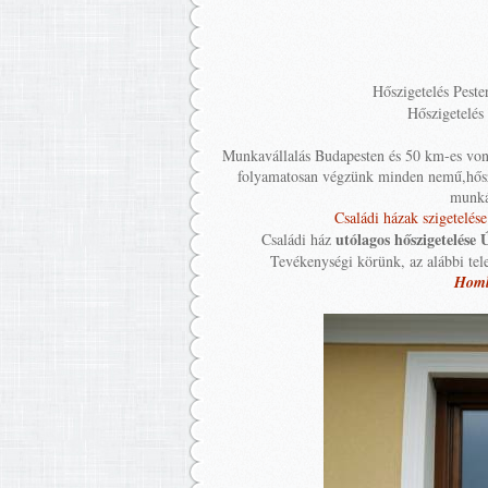
Hőszigetelés Pest
Hőszigetelés
Munkavállalás Budapesten és 50 km-es von
folyamatosan végzünk minden nemű,hőszi
munká
Családi házak szigetelése
utólagos hőszigetelése 
Családi ház
Tevékenységi körünk, az alábbi te
Homlo