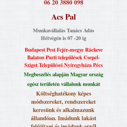
​06 20 3880 098
Acs Pal
Munkavállalás Tanács Adás
Hétvégén is 07 -20 ig
Budapest Pest Fejér-megye Ráckeve
Balaton Parti települések Csepel-
Sziget Települései Nyíregyháza Pécs
Megbeszélés alapján Magyar ország
egész területén vállalunk munkát
Költséghatékony képes
módszereket, rendszereket
keresünk és alkalmazunk
állandóan. Imádunk lakást
felújítani és imádunk erről