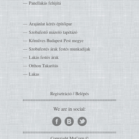
Panellakás felújítá
Árajánlat kérés építőipar
Szobafestő mázoló tapétázó
Kőműves Budapest Pest megye
Szobafestés árak festés munkadíjak
Lakás festés árak
Otthon Takarítás
Lakas
Regisztráció
/
Belépés
We are in social:
Copyright MyCorp ©