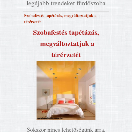
legújabb trendeket fürdőszoba
Szobafestés tapétázás, megváltoztatjuk a
térérzetét
Szobafestés tapétázás,
megváltoztatjuk a
térérzetét
Sokszor nincs lehetőségünk arra,