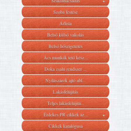
Szaktanácsadás
+
Szoba festése
Árlista
Belső külső vakolás
Belső hőszigetelés
Ács munkák tető kész...
Doka zsalu rendszer ...
Nyílászárok ajtó abl...
Lakásfelújítás
Teljes lakásfelújítá...
Érdekes PR cikkek az...
+
Cikkek katalógusa