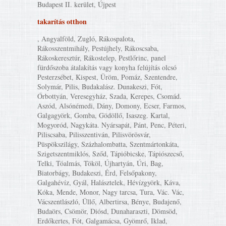
Budapest II. kerület, Újpest
takarítás otthon
, Angyalföld, Zugló, Rákospalota,
Rákosszentmihály, Pestújhely, Rákoscsaba,
Rákoskeresztúr, Rákostelep, Pestlőrinc, panel
fürdőszoba átalakítás vagy konyha felújítás olcsó
Pesterzsébet, Kispest, Üröm, Pomáz, Szentendre,
Solymár, Pilis, Budakalász. Dunakeszi, Fót,
Őrbottyán, Veresegyház, Szada, Kerepes, Csomád.
Aszód, Alsónémedi, Dány, Domony, Ecser, Farmos,
Galgagyörk, Gomba, Gödöllő, Isaszeg. Kartal,
Mogyoród, Nagykáta. Nyársapát, Pánt, Penc, Péteri,
Piliscsaba, Pilisszentiván, Pilisvörösvár,
Püspökszilágy, Százhalombatta, Szentmártonkáta,
Szigetszentmiklós, Sződ, Tápióbicske, Tápiószecső,
Telki, Tóalmás, Tököl, Újhartyán, Úri, Bag,
Biatorbágy, Budakeszi, Érd, Felsőpakony,
Galgahévíz, Gyál, Halásztelek, Hévízgyörk, Káva,
Kóka, Mende, Monor, Nagy tarcsa, Tura, Vác. Vác,
Vácszentlászló, Üllő, Albertirsa, Bénye, Budajenő,
Budaörs, Csömör, Diósd, Dunaharaszti, Dömsöd,
Erdőkertes, Fót, Galgamácsa, Gyömrő, Iklad,