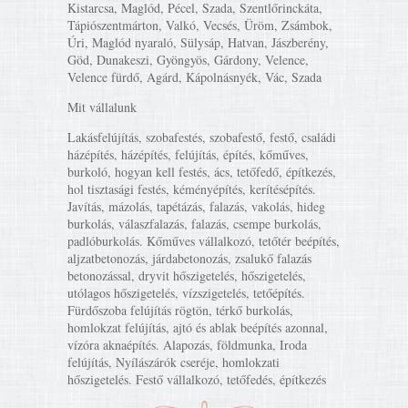
Kistarcsa, Maglód, Pécel, Szada, Szentlőrinckáta,
Tápiószentmárton, Valkó, Vecsés, Üröm, Zsámbok,
Úri, Maglód nyaraló, Sülysáp, Hatvan, Jászberény,
Göd, Dunakeszi, Gyöngyös, Gárdony, Velence,
Velence fürdő, Agárd, Kápolnásnyék, Vác, Szada
Mit vállalunk
Lakásfelújítás, szobafestés, szobafestő, festő, családi
házépítés, házépítés, felújítás, építés, kőműves,
burkoló, hogyan kell festés, ács, tetőfedő, építkezés,
hol tisztasági festés, kéményépítés, kerítésépítés.
Javítás, mázolás, tapétázás, falazás, vakolás, hideg
burkolás, válaszfalazás, falazás, csempe burkolás,
padlóburkolás. Kőműves vállalkozó, tetőtér beépítés,
aljzatbetonozás, járdabetonozás, zsalukő falazás
betonozással, dryvit hőszigetelés, hőszigetelés,
utólagos hőszigetelés, vízszigetelés, tetőépítés.
Fürdőszoba felújítás rögtön, térkő burkolás,
homlokzat felújítás, ajtó és ablak beépítés azonnal,
vízóra aknaépítés. Alapozás, földmunka, Iroda
felújítás, Nyílászárók cseréje, homlokzati
hőszigetelés. Festő vállalkozó, tetőfedés, építkezés