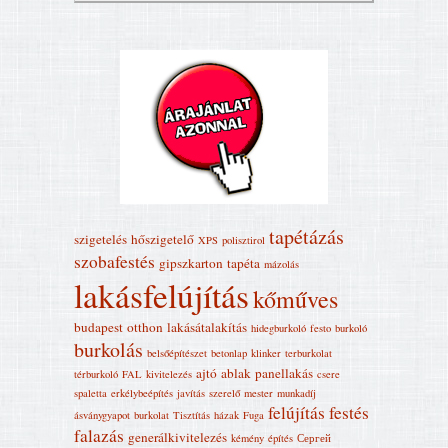
tapétázás
szigetelés
hőszigetelő
XPS
polisztirol
szobafestés
gipszkarton
tapéta
mázolás
lakásfelújítás
kőműves
budapest
otthon
lakásátalakítás
hidegburkoló
festo
burkoló
burkolás
belsőépítészet
betonlap
klinker
terburkolat
ajtó
ablak
panellakás
térburkoló
FAL
kivitelezés
csere
spaletta
erkélybeépítés
javítás
szerelő
mester
munkadíj
felújítás
festés
ásványgyapot
burkolat
Tisztítás
házak
Fuga
falazás
generálkivitelezés
kémény
építés
Сергей