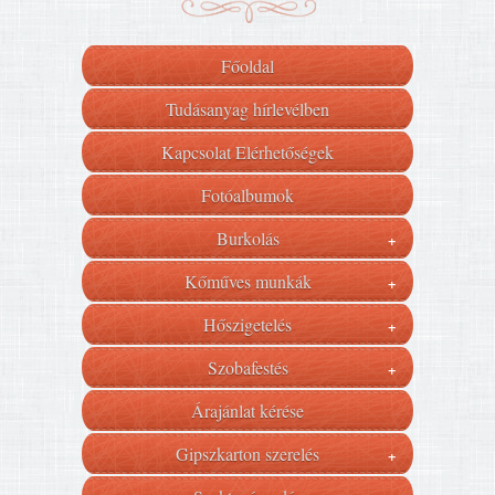
Főoldal
Tudásanyag hírlevélben
Kapcsolat Elérhetőségek
Fotóalbumok
Burkolás
+
Kőműves munkák
+
Hőszigetelés
+
Szobafestés
+
Árajánlat kérése
Gipszkarton szerelés
+