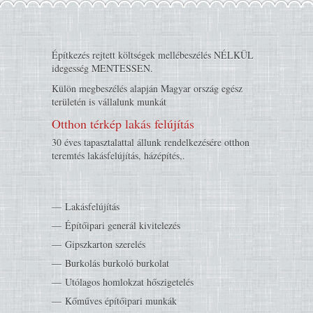
Építkezés rejtett költségek mellébeszélés NÉLKÜL
idegesség MENTESSEN.
Külön megbeszélés alapján Magyar ország egész
területén is vállalunk munkát
Otthon térkép lakás felújítás
30 éves tapasztalattal állunk rendelkezésére otthon
teremtés lakásfelújítás, házépítés,.
Lakásfelújítás
Építőipari generál kivitelezés
Gipszkarton szerelés
Burkolás burkoló burkolat
Utólagos homlokzat hőszigetelés
Kőműves építőipari munkák