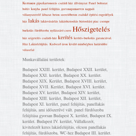
Колтаков
gipszkartonozás
családi ház
állványzat
Panel
boltozat
boltiv
konyha
panel felújítás
договаривается
nappali
villanyszerelő
lábazat
beton
szerelőbeton
zsalukő
építési engedélyek
lakás
ház
lakásvásárlás
lakásbiztosítás
biztosítási piac
csempe
Hőszigetelés
burkolás
fürdőszoba
nyílászáró csere
kerítés
ház szigetelés
családi-ház
kerítés-burkolás
garanciával.
Ház Lakásfelújítás‎.
Kedvező áron
kiváló minőségben
határidőre
válaszfal
Munkavállalási területek:
Budapest XXIII. kerület, Budapest XXII. kerület,
Budapest XXI. kerület, Budapest XX. kerület.
Budapest XIX. Kerület, Budapest XVIII. kerület,
Budapest XVII. Kerület, Budapest XVI. kerület.
Budapest XV. kerület, Budapest XIV. kerület,
Budapest XIII. kerület, Budapest XII. kerület,
Budapest XI. kerület, panel felújítás, panellakás
felújítás, ami időszerűvé vált. panel fürdőszoba
felújítása gyorsan Budapest X. kerület, Budapest IX.
kerület. Budapest IV. kerület, Vállalkozót,
kivitelezőt keres lakásfelújítás, olcson panellakás
felújítás, fürdőszoba, WC-hez Budapest III. kerület.