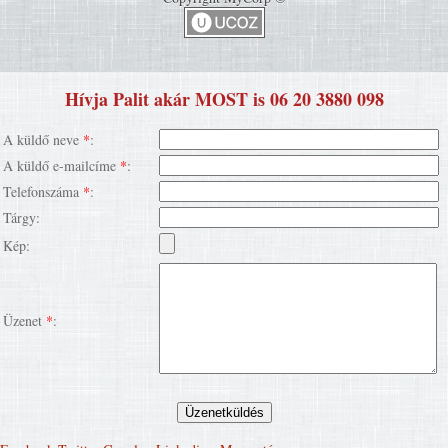
Hívja Palit akár MOST is 06 20 3880 098
A küldő neve
*
:
A küldő e-mailcíme
*
:
Telefonszáma
*
:
Tárgy:
Kép:
Üzenet
*
: