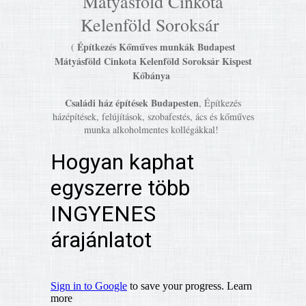
Mátyásföld Cinkota
Kelenföld Soroksár
Építkezés Kőműves munkák Budapest
(
Mátyásföld Cinkota Kelenföld Soroksár Kispest
Kőbánya
Családi ház építések Budapesten
, Építkezés
házépítések, felújítások, szobafestés, ács és kőműves
munka alkoholmentes kollégákkal!