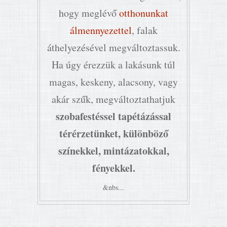
hogy meglévő
otthonunkat
álmennyezettel
, falak
áthelyezésével megváltoztassuk.
Ha úgy érezzük a lakásunk túl
magas, keskeny, alacsony, vagy
akár szűk, megváltoztathatjuk
szobafestéssel tapétázással
térérzetünket, különböző
színekkel, mintázatokkal,
fényekkel.
&nbs...