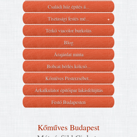
Családi ház építés á...
Tisztasági festés mé...
+
Térkő viacolor burkolás
Blog
Árajánlat minta
Bobcat bérlés kölcsö...
Kőműves Pesterzsébet...
Árkalkulátor építőipar lakásfelújítás
Festő Budapesten
Kőműves Budapest