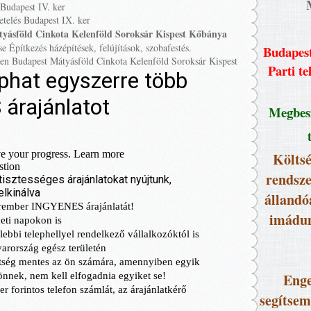
Budapest IV. ker
etelés Budapest IX. ker
átyásföld Cinkota Kelenföld Soroksár Kispest Kőbánya
se Építkezés házépítések, felújítások, szobafestés.
Budapest
ken Budapest Mátyásföld Cinkota Kelenföld Soroksár Kispest
Parti te
Megbesz
Költsé
rendsze
állandó
imádun
Enge
segítsem