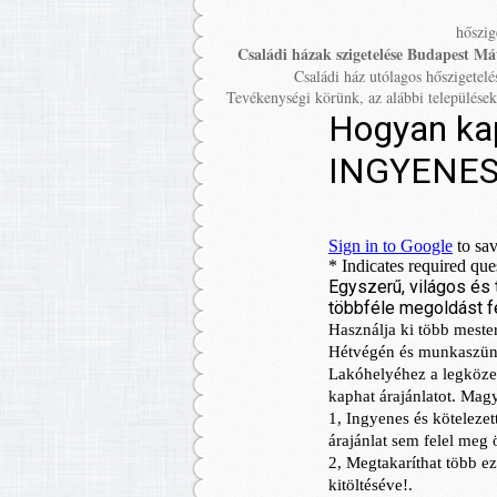
hőszig
Családi házak szigetelése Budapest M
Családi ház utólagos hőszigetelé
Tevékenységi körünk, az alábbi települése