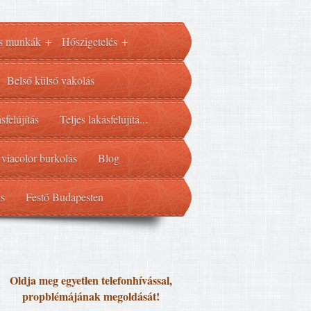
s munkák
Hőszigetelés
+
+
Belső külső vakolás
sfelújítás
Teljes lakásfelújítá...
 viacolor burkolás
Blog
ás
Festő Budapesten
Oldja meg egyetlen telefonhívással,
propblémájának megoldását!