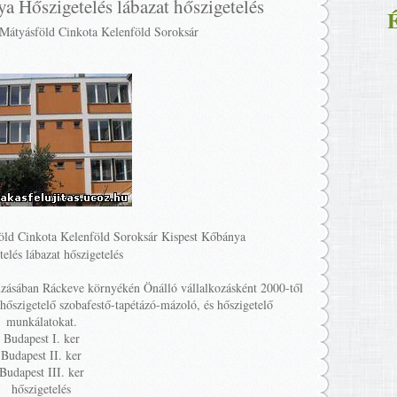
a Hőszigetelés lábazat hőszigetelés
É
 Mátyásföld Cinkota Kelenföld Soroksár
ld Cinkota Kelenföld Soroksár Kispest Kőbánya
telés lábazat hőszigetelés
zásában Ráckeve környékén Önálló vállalkozásként 2000-től
szigetelő szobafestő-tapétázó-mázoló, és hőszigetelő
munkálatokat.
Budapest I. ker
Budapest II. ker
Budapest III. ker
hőszigetelés