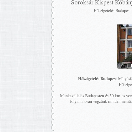
Soroksár Kispest Kőbány
Hőszigetelés Budapest
Hőszigetelés Budapest
Mátyásfö
Hőszige
Munkavállalás Budapesten és 50 km-es von
folyamatosan végzünk minden nemű,hő