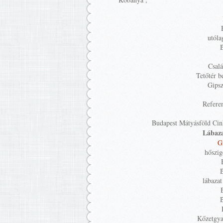
utóla
B
Csalá
Tetőtér b
Gips
Refere
Budapest Mátyásföld Cin
Lábaza
G
hőszig
B
lábazat
Kőzetgya