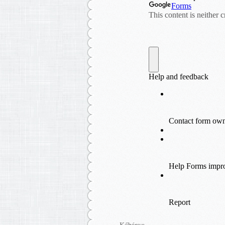
Kőbánya ,