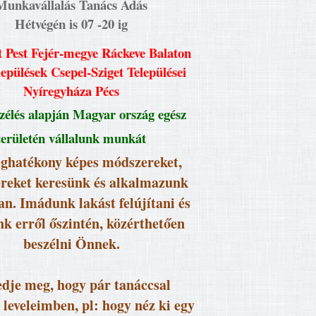
Munkavállalás Tanács Adás
Hétvégén is 07 -20 ig
 Pest Fejér-megye Ráckeve Balaton
lepülések Csepel-Sziget Települései
Nyíregyháza Pécs
élés alapján Magyar ország egész
területén vállalunk munkát
ghatékony képes módszereket,
reket keresünk és alkalmazunk
an. Imádunk lakást felújítani és
k erről őszintén, közérthetően
beszélni Önnek.
dje meg, hogy pár tanáccsal
 leveleimben, pl: hogy néz ki egy