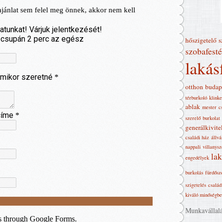
hőszigetelő
s
szobafesté
lakás
otthon
budap
térburkoló
klinke
ablak
mester
c
szerelő
burkolat
generálkivite
családi ház
állvá
nappali
villanysz
la
engedélyek
burkolás
fürdősz
szigetelés
család
kiváló minőségb
Munkavállalás