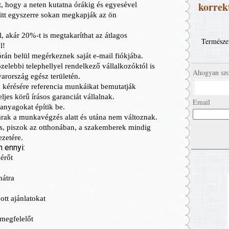
korrekt
Természet
Ahogyan szo
Email