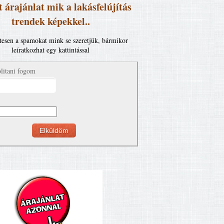
 árajánlat mik a lakásfelújítás
trendek képekkel..
esen a spamokat mink se szeretjük, bármikor
leíratkozhat egy kattintással
litani fogom