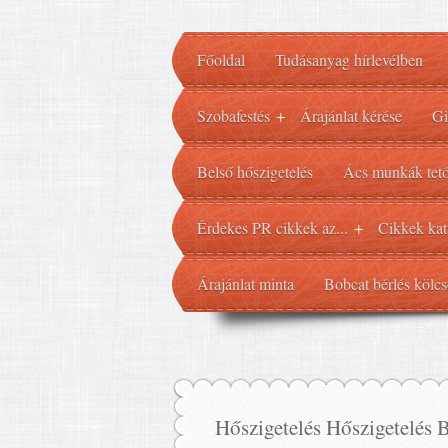
Főoldal
Tudásanyag hírlevélben
Szobafestés
Árajánlat kérése
Gi
+
Belső hőszigetelés
Ács munkák tető
Érdekes PR cikkek az...
Cikkek kat
+
Árajánlat minta
Bobcat bérlés kölcs
Hőszigetelés Hőszigetelés 