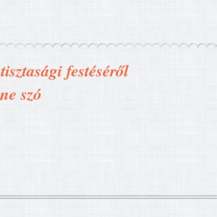
isztasági festéséről
nne szó