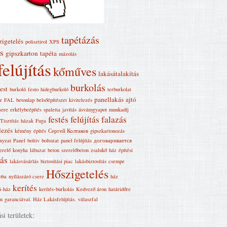
tapétázás
zigetelés
polisztirol
XPS
s
gipszkarton
tapéta
mázolás
felújítás
kőműves
lakásátalakítás
burkolás
est
burkoló
festo
hidegburkoló
terburkolat
panellakás
ajtó
r
FAL
betonlap
belsőépítészet
kivitelezés
sere
erkélybeépítés
spaletta
javítás
ásványgyapot
munkadíj
festés
felújítás
falazás
Tisztítás
házak
Fuga
lezés
kémény
építés
Сергей Колтаков
gipszkartonozás
nyzat
Panel
boltiv
boltozat
panel felújítás
договаривается
erelő
konyha
lábazat
beton
szerelőbeton
zsalukő
ház
építési
kás
lakásvásárlás
biztosítási piac
lakásbiztosítás
csempe
Hőszigetelés
oba
nyílászáró csere
ház
kerítés
i-ház
kerítés-burkolás
Kedvező áron
határidőre
en
garanciával. Ház Lakásfelújítás‎.
válaszfal
i területek: