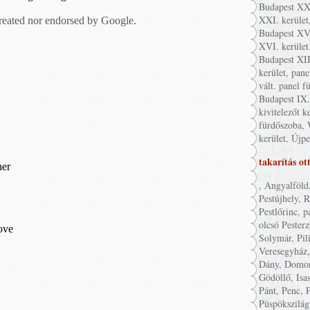
Budapest XXI
XXI. kerület
Budapest XVI
XVI. kerület
Budapest XII
kerület, pane
vált. panel f
Budapest IX. 
kivitelezőt k
fürdőszoba, 
kerület, Újpe
takarítás ot
, Angyalföld
Pestújhely, 
Pestlőrinc, p
olcsó Pester
Solymár, Pil
Veresegyház,
Dány, Domon
Gödöllő, Isa
Pánt, Penc, P
Püspökszilág