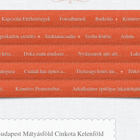
Kapcsolat Elérhetőségek
Fotóalbumok
Burkolás
Kőműve
+
pszkarton szerelés
Szaktanácsadás
Szoba festése
Árlista
+
+
 kész...
Doka zsalu rendszer ...
Nyílászárok ajtó abl...
Laká
alógusa
Családi ház építés á...
Tisztasági festés mé...
Térkő
+
ö...
Kőműves Pesterzsébet...
Árkalkulátor építőipar lakásfelújít
Budapest Mátyásföld Cinkota Kelenföld