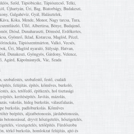
iklós, Sződ, Tápióbicske, Tápiószecső, Telki,
öl, Újhartyán, Úri, Bag, Biatorbágy, Budakeszi,
kony, Galgahévíz, Gyál, Halásztelek,
Káva, Kóka, Mende, Monor, Nagy tarcsa, Tura,
cszentlászló, Üllő, Albertirsa, Bénye, Budajenő,
mör, Diósd, Dunaharaszti, Dömsöd, Erdőkertes,
csa, Gyömrő, Iklad, Kistarcsa, Maglód, Pécel,
lőrinckáta, Tápiószentmárton, Valkó, Vecsés,
ok, Úri, Maglód nyaraló, Sülysáp, Hatvan,
Göd, Dunakeszi, Gyöngyös, Gárdony, Velence,
ő, Agárd, Kápolnásnyék, Vác, Szada
k
s, szobafestés, szobafestő, festő, családi
zépítés, felújítás, építés, kőműves, burkoló,
estés, ács, tetőfedő, építkezés, hol tisztasági
yépítés, kerítésépítés. Javítás, mázolás,
lazás, vakolás, hideg burkolás, válaszfalazás,
mpe burkolás, padlóburkolás. Kőműves
etőtér beépítés, aljzatbetonozás, járdabetonozás,
ás betonozással, dryvit hőszigetelés, hőszigetelés,
igetelés, vízszigetelés, tetőépítés. Fürdőszoba
tön, térkő burkolás, homlokzat felújítás, ajtó és