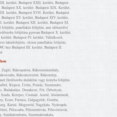
II. kerület, Budapest XXII. kerület, Budapest
, Budapest XX. kerület. Budapest XIX. Kerület,
II. kerület, Budapest XVII. Kerület, Budapest
. Budapest XV. kerület, Budapest XIV. kerület,
I. kerület, Budapest XII. kerület, Budapest XI.
l felújítás, panellakás felújítás, ami időszerűvé
ürdőszoba felújítása gyorsan Budapest X. kerület,
kerület. Budapest IV. kerület, Vállalkozót,
eres lakásfelújítás, olcson panellakás felújítás,
WC-hez Budapest III. kerület. Budapest II.
st
thon
, Zugló, Rákospalota, Rákosszentmihály,
Rákoscsaba, Rákoskeresztúr, Rákostelep,
anel fürdőszoba átalakítás vagy konyha felújítás
zsébet, Kispest, Üröm, Pomáz, Szentendre,
is, Budakalász. Dunakeszi, Fót, Őrbottyán,
 Szada, Kerepes, Csomád. Aszód, Alsónémedi,
y, Ecser, Farmos, Galgagyörk, Gomba,
szeg. Kartal, Mogyoród, Nagykáta. Nyársapát,
éteri, Piliscsaba, Pilisszentiván, Pilisvörösvár,
y, Százhalombatta, Szentmártonkáta,