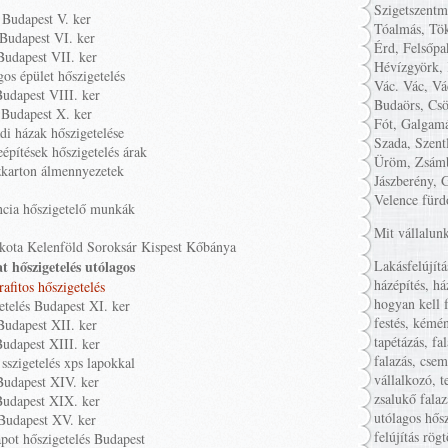
Szigetszentm
Budapest V. ker
Tóalmás, Tök
Budapest VI. ker
Érd, Felsőpa
Budapest VII. ker
Hévízgyörk, 
gos épület hőszigetelés
Vác. Vác, Vá
udapest VIII. ker
Budaörs, Csö
Budapest X. ker
Fót, Galgamá
di házak hőszigetelése
Szada, Szent
eépítések hőszigetelés árak
Üröm, Zsámb
zkarton álmennyezetek
Jászberény, 
Velence fürd
ncia hőszigetelő munkák
Mit vállalun
kota Kelenföld Soroksár Kispest Kőbánya
t hőszigetelés utólagos
Lakásfelújítá
házépítés, há
rafitos hőszigetelés
hogyan kell f
etelés Budapest XI. ker
festés, kémén
Budapest XII. ker
tapétázás, fa
udapest XIII. ker
falazás, cse
 sszigetelés xps lapokkal
vállalkozó, t
Budapest XIV. ker
zsalukő falaz
Budapest XIX. ker
utólagos hősz
Budapest XV. ker
felújítás rög
pot hőszigetelés Budapest