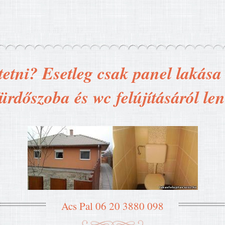
tetni? Esetleg csak panel lakása t
ürdőszoba és wc felújításáról le
Acs Pal 06 20 3880 098