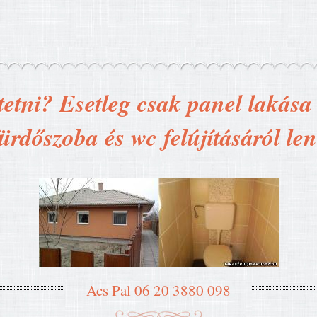
tetni? Esetleg csak panel lakása t
ürdőszoba és wc felújításáról le
Acs Pal 06 20 3880 098