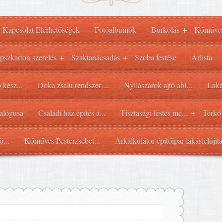
Kapcsolat Elérhetőségek
Fotóalbumok
Burkolás
Kőműve
+
pszkarton szerelés
Szaktanácsadás
Szoba festése
Árlista
+
+
 kész...
Doka zsalu rendszer ...
Nyílászárok ajtó abl...
Laká
alógusa
Családi ház építés á...
Tisztasági festés mé...
Térkő
+
ö...
Kőműves Pesterzsébet...
Árkalkulátor építőipar lakásfelújít