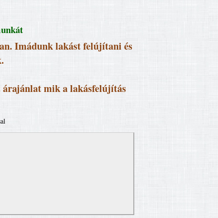
munkát
n. Imádunk lakást felújítani és
.
 árajánlat mik a lakásfelújítás
al