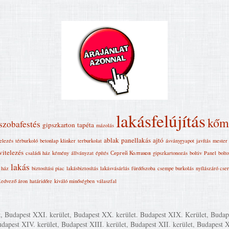
lakásfelújítás
kőm
szobafestés
gipszkarton
tapéta
mázolás
ablak
panellakás
ajtó
telezés
térburkoló
betonlap
klinker
terburkolat
ásványgyapot
javítás
mester
vitelezés
családi ház
kémény
állványzat
építés
Сергей Колтаков
gipszkartonozás
boltiv
Panel
bolt
lakás
ház
biztosítási piac
lakásbiztosítás
lakásvásárlás
fürdőszoba
csempe burkolás
nyílászáró cse
edvező áron
határidőre
kiváló minőségben
válaszfal
t, Budapest XXI. kerület, Budapest XX. kerület. Budapest XIX. Kerület, Budap
pest XIV. kerület, Budapest XIII. kerület, Budapest XII. kerület, Budapest XI. 