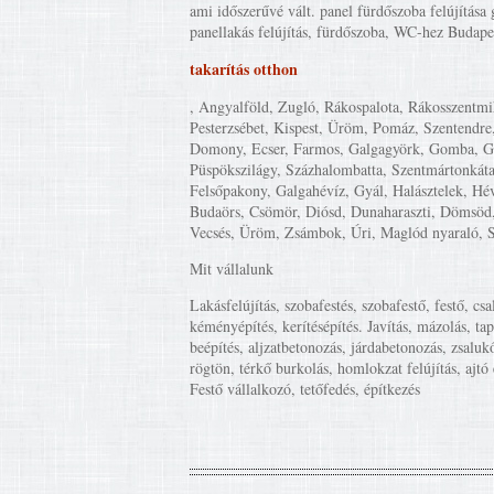
ami időszerűvé vált. panel fürdőszoba felújítása 
panellakás felújítás, fürdőszoba, WC-hez Budapest
takarítás otthon
, Angyalföld, Zugló, Rákospalota, Rákosszentmihá
Pesterzsébet, Kispest, Üröm, Pomáz, Szentendre
Domony, Ecser, Farmos, Galgagyörk, Gomba, Gödöl
Püspökszilágy, Százhalombatta, Szentmártonkáta,
Felsőpakony, Galgahévíz, Gyál, Halásztelek, Hé
Budaörs, Csömör, Diósd, Dunaharaszti, Dömsöd, 
Vecsés, Üröm, Zsámbok, Úri, Maglód nyaraló, S
Mit vállalunk
Lakásfelújítás, szobafestés, szobafestő, festő, csa
kéményépítés, kerítésépítés. Javítás, mázolás, ta
beépítés, aljzatbetonozás, járdabetonozás, zsalukő
rögtön, térkő burkolás, homlokzat felújítás, ajtó
Festő vállalkozó, tetőfedés, építkezés