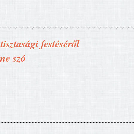
isztasági festéséről
nne szó