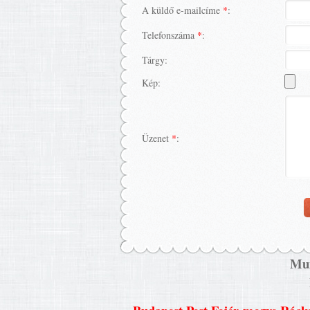
A küldő e-mailcíme
*
:
Telefonszáma
*
:
Tárgy:
Kép:
Üzenet
*
:
Mun