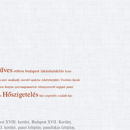
űves
otthon
budapest
lakásátalakítás
festo
csere
munkadíj
szerelő
spaletta
erkélybeépítés
Tisztítás
házak
ozat
konyha
договаривается
villanyszerelő
nappali
panel
Hőszigetelés
re
ház szigetelés
családi-ház
est XVIII. kerület, Budapest XVII. Kerület,
kerület, panel felújítás, panellakás felújítás,