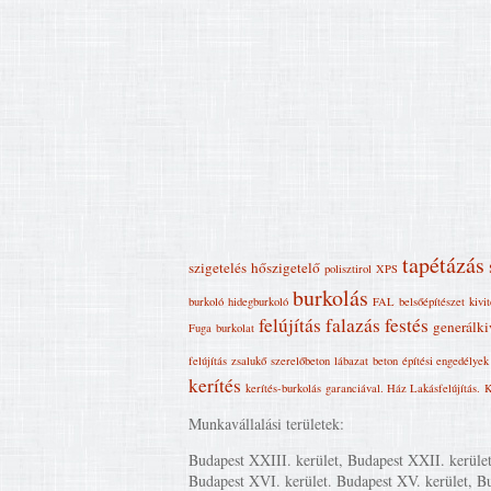
tapétázás
szigetelés
hőszigetelő
polisztirol
XPS
burkolás
burkoló
hidegburkoló
FAL
belsőépítészet
kivi
felújítás
falazás
festés
generálki
Fuga
burkolat
felújítás
zsalukő
szerelőbeton
lábazat
beton
építési engedélyek
kerítés
kerítés-burkolás
garanciával. Ház Lakásfelújítás‎.
K
Munkavállalási területek:
Budapest XXIII. kerület, Budapest XXII. kerüle
Budapest XVI. kerület. Budapest XV. kerület, Buda