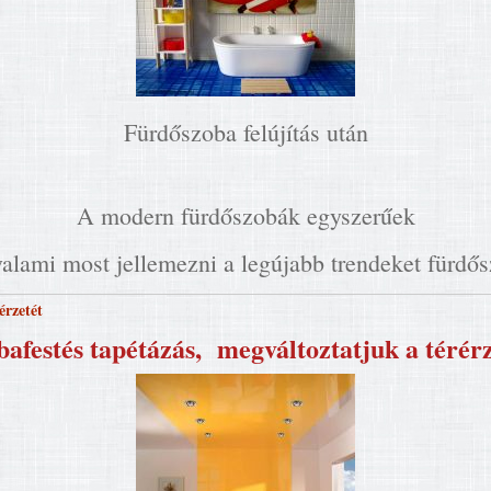
Fürdőszoba felújítás után
A modern fürdőszobák egyszerűek
alami most jellemezni a legújabb trendeket fürdő
érzetét
bafestés tapétázás, megváltoztatjuk a térérz