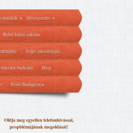
s munkák
Hőszigetelés
+
+
Belső külső vakolás
sfelújítás
Teljes lakásfelújítá...
 viacolor burkolás
Blog
ás
Festő Budapesten
Oldja meg egyetlen telefonhívással,
propblémájának megoldását!