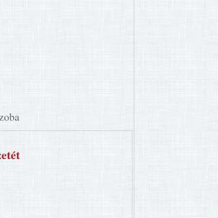
szoba
etét