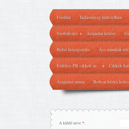
Főoldal
Tudásanyag hírlevélben
Szobafestés
Árajánlat kérése
Gi
+
Belső hőszigetelés
Ács munkák tető
Érdekes PR cikkek az...
Cikkek kat
+
Árajánlat minta
Bobcat bérlés kölcs
A küldő neve
*
: