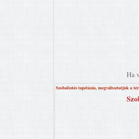
Ha v
Szobafestés tapétázás, megváltoztatjuk a tér
Szo