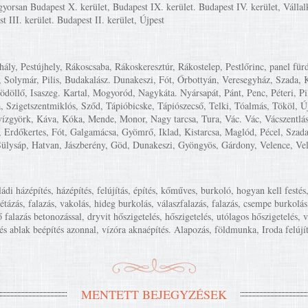
gyorsan Budapest X. kerület, Budapest IX. kerület. Budapest IV. kerület, Vállalko
 III. kerület. Budapest II. kerület, Újpest
ly, Pestújhely, Rákoscsaba, Rákoskeresztúr, Rákostelep, Pestlőrinc, panel fürd
, Solymár, Pilis, Budakalász. Dunakeszi, Fót, Őrbottyán, Veresegyház, Szada
lő, Isaszeg. Kartal, Mogyoród, Nagykáta. Nyársapát, Pánt, Penc, Péteri, Pilis
 Szigetszentmiklós, Sződ, Tápióbicske, Tápiószecső, Telki, Tóalmás, Tököl, Ú
vízgyörk, Káva, Kóka, Mende, Monor, Nagy tarcsa, Tura, Vác. Vác, Vácszentlász
Erdőkertes, Fót, Galgamácsa, Gyömrő, Iklad, Kistarcsa, Maglód, Pécel, Szada,
ülysáp, Hatvan, Jászberény, Göd, Dunakeszi, Gyöngyös, Gárdony, Velence, Ve
ládi házépítés, házépítés, felújítás, építés, kőműves, burkoló, hogyan kell festés, 
pétázás, falazás, vakolás, hideg burkolás, válaszfalazás, falazás, csempe burkol
 falazás betonozással, dryvit hőszigetelés, hőszigetelés, utólagos hőszigetelés, v
 és ablak beépítés azonnal, vízóra aknaépítés. Alapozás, földmunka, Iroda felújí
MENTETT BEJEGYZÉSEK