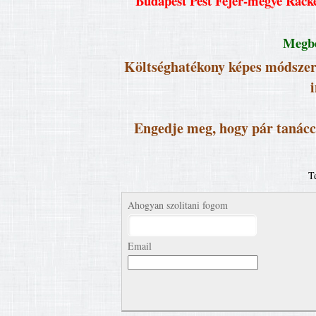
Budapest Pest Fejér-megye Ráckev
Megbe
Költséghatékony képes módszere
Engedje meg, hogy pár tanáccsa
T
Ahogyan szolitani fogom
Email