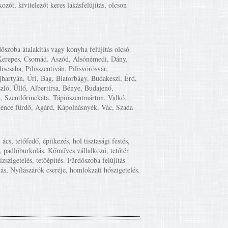
zót, kivitelezőt keres lakásfelújítás, olcson
őszoba átalakítás vagy konyha felújítás olcsó
, Kerepes, Csomád. Aszód, Alsónémedi, Dány,
csaba, Pilisszentiván, Pilisvörösvár,
jhartyán, Úri, Bag, Biatorbágy, Budakeszi, Érd,
ló, Üllő, Albertirsa, Bénye, Budajenő,
 Szentlőrinckáta, Tápiószentmárton, Valkó,
lence fürdő, Agárd, Kápolnásnyék, Vác, Szada
ács, tetőfedő, építkezés, hol tisztasági festés,
ás, padlóburkolás. Kőműves vállalkozó, tetőtér
ízszigetelés, tetőépítés. Fürdőszoba felújítás
tás, Nyílászárók cseréje, homlokzati hőszigetelés.