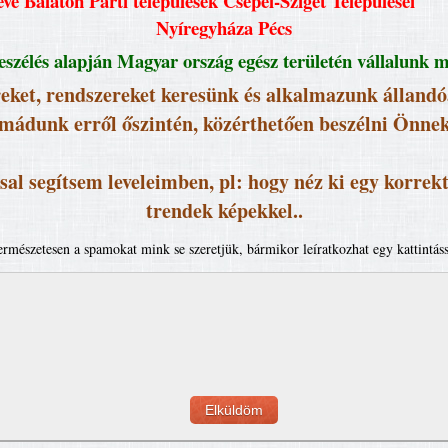
e Balaton Parti települések Csepel-Sziget Települései
Nyíregyháza Pécs
szélés alapján Magyar ország egész területén vállalunk 
ket, rendszereket keresünk és alkalmazunk állandóa
imádunk erről őszintén, közérthetően beszélni Önnek
l segítsem leveleimben, pl: hogy néz ki egy korrekt
trendek képekkel..
ermészetesen a spamokat mink se szeretjük, bármikor leíratkozhat egy kattintáss