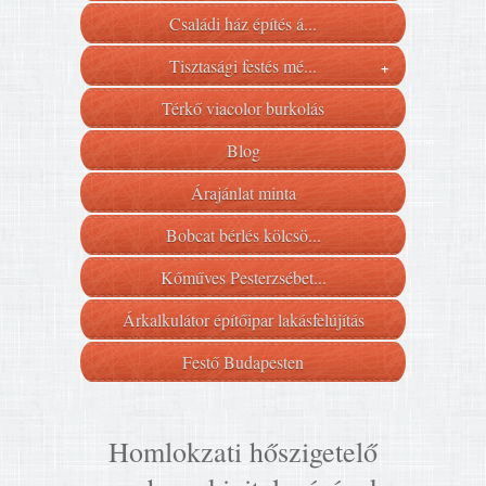
Családi ház építés á...
Tisztasági festés mé...
+
Térkő viacolor burkolás
Blog
Árajánlat minta
Bobcat bérlés kölcsö...
Kőműves Pesterzsébet...
Árkalkulátor építőipar lakásfelújítás
Festő Budapesten
Homlokzati hőszigetelő