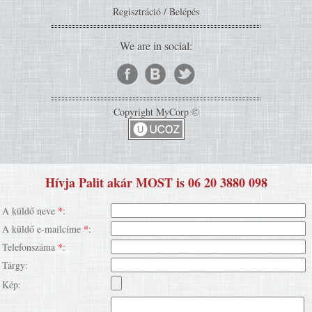
Regisztráció
/
Belépés
We are in social:
Copyright MyCorp ©
Hívja Palit akár MOST is 06 20 3880 098
A küldő neve
*
:
A küldő e-mailcíme
*
:
Telefonszáma
*
:
Tárgy:
Kép: