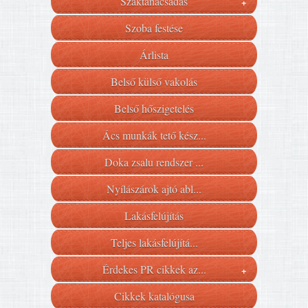
Szaktanácsadás
+
Szoba festése
Árlista
Belső külső vakolás
Belső hőszigetelés
Ács munkák tető kész...
Doka zsalu rendszer ...
Nyílászárok ajtó abl...
Lakásfelújítás
Teljes lakásfelújítá...
Érdekes PR cikkek az...
+
Cikkek katalógusa