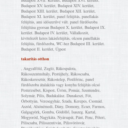
Budapest XVII. Kerület, Budapest XVI. kerület.
Budapest XV. kerület, Budapest XIV. kerület,
Budapest XIII. kerület, Budapest XII. kerület,
Budapest XI. kerület, panel felújítás, panellakás
felújítás, ami időszerűvé vált. panel fürdőszoba
felújítása gyorsan Budapest X. kerület, Budapest IX.
kerület. Budapest IV. kerület, Vállalkozót,
kivitelezőt keres lakásfelújítás, olcson panellakás
felújítás, fürdőszoba, WC-hez Budapest III. kerület.
Budapest II. kerület, Újpest
takarítás otthon
, Angyalföld, Zugló, Rákospalota,
Rákosszentmihály, Pestújhely, Rákoscsaba,
Rákoskeresztúr, Rákostelep, Pestlőrinc, panel
fürdőszoba átalakítás vagy konyha felújítás olcsó
Pesterzsébet, Kispest, Üröm, Pomáz, Szentendre,
Solymár, Pilis, Budakalász. Dunakeszi, Fót,
Őrbottyán, Veresegyház, Szada, Kerepes, Csomád.
Aszód, Alsónémedi, Dány, Domony, Ecser, Farmos,
Galgagyörk, Gomba, Gödöllő, Isaszeg. Kartal,
Mogyoród, Nagykáta. Nyársapát, Pánt, Penc, Péteri,
Piliscsaba, Pilisszentiván, Pilisvörösvár,