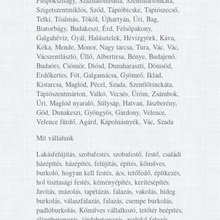
Püspökszilágy, Százhalombatta, Szentmártonkáta,
Szigetszentmiklós, Sződ, Tápióbicske, Tápiószecső,
Telki, Tóalmás, Tököl, Újhartyán, Úri, Bag,
Biatorbágy, Budakeszi, Érd, Felsőpakony,
Galgahévíz, Gyál, Halásztelek, Hévízgyörk, Káva,
Kóka, Mende, Monor, Nagy tarcsa, Tura, Vác. Vác,
Vácszentlászló, Üllő, Albertirsa, Bénye, Budajenő,
Budaörs, Csömör, Diósd, Dunaharaszti, Dömsöd,
Erdőkertes, Fót, Galgamácsa, Gyömrő, Iklad,
Kistarcsa, Maglód, Pécel, Szada, Szentlőrinckáta,
Tápiószentmárton, Valkó, Vecsés, Üröm, Zsámbok,
Úri, Maglód nyaraló, Sülysáp, Hatvan, Jászberény,
Göd, Dunakeszi, Gyöngyös, Gárdony, Velence,
Velence fürdő, Agárd, Kápolnásnyék, Vác, Szada
Mit vállalunk
Lakásfelújítás, szobafestés, szobafestő, festő, családi
házépítés, házépítés, felújítás, építés, kőműves,
burkoló, hogyan kell festés, ács, tetőfedő, építkezés,
hol tisztasági festés, kéményépítés, kerítésépítés.
Javítás, mázolás, tapétázás, falazás, vakolás, hideg
burkolás, válaszfalazás, falazás, csempe burkolás,
padlóburkolás. Kőműves vállalkozó, tetőtér beépítés,
aljzatbetonozás, járdabetonozás, zsalukő falazás