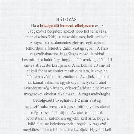
HÁLÓZÁS
Ha a
hőszigetelő lemezek elhelyezése
és az
üvegszövet beépítése között több hét telik el (a
lemez elszíneződik), a csiszolást meg kell ismételni.
A ragsztót rozsdamentes gletvas segítségével
felhordjuk a felületre 2mm vastagságban. A friss
ragsztóhabarcsba függőleges mozdulatokkal
besimítjuk a hálót úgy, hogy a hálósávok legalább 10
cm-es átfedésbe kerüljenek. A sarkoknál 20 cm-rel
át kell fedni az épület másik oldalára, kivéve ha
hálós sarokvédőket használtunk. Az ajtók, ablakok
sarkainál valamint egyéb olyan helyeken, ahol
nyírófeszültség várható, célszerű átlósan elhelyezett
A ragasztórétegbe
üvegszövet sávokat alkalmazni.
bedolgozott üveghálót 1-2 mm vastag
ragasztóhabarccsal,
a fogas simító egyenes élével
még frissen átsimítjuk. Az élek és hajlatok
beborításánál különösen ügyelni kell arra, hogy a
háló alatt ne keletkezzenek üregek. A ragasztó
megkötése után a felületet átcsiszoljuk. Figyelni kell