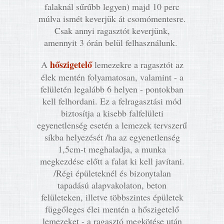
falaknál sűrűbb legyen) majd 10 perc
múlva ismét keverjük át csomómentesre.
Csak annyi ragasztót keverjünk,
amennyit 3 órán belül felhasználunk.
hőszigetelő
A
lemezekre a ragasztót az
élek mentén folyamatosan, valamint - a
felületén legalább 6 helyen - pontokban
kell felhordani. Ez a felragasztási mód
biztosítja a kisebb falfelületi
egyenetlenség esetén a lemezek tervszerű
síkba helyezését /ha az egyenetlenség
1,5cm-t meghaladja, a munka
megkezdése előtt a falat ki kell javítani.
/Régi épületeknél és bizonytalan
tapadású alapvakolaton, beton
felületeken, illetve többszintes épületek
függőleges élei mentén a hőszigetelő
lemezeket - a ragasztó megkötése után