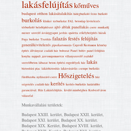
lakásfelújítás
kőműves
budapest
otthon
lakásátalakítás
hidegburkoló
festo
burkoló
burkolás
klinker
terburkolat
FAL
betonlap
kivitelezés
ajtó
ablak
panellakás
térburkoló
belsőépítészet
csere
munkadíj
mester
szerelő
ásványgyapot
javítás
spaletta
erkélybeépítés
házak
falazás
festés
felújítás
Fuga
burkolat
Tisztítás
generálkivitelezés
gipszkartonozás
Сергей Колтаков
kémény
építés
állványzat
családi ház
boltozat
Panel
boltiv
panel felújítás
konyha
nappali
договаривается
villanyszerelő
zsalukő
lakás
szerelőbeton
lábazat
beton
építési engedélyek
ház
biztosítási piac
lakásbiztosítás
lakásvásárlás
csempe burkolás
Hőszigetelés
fürdőszoba
nyílászáró csere
ház
kerítés
szigetelés
családi-ház
kerítés-burkolás
határidőre
garanciával. Ház Lakásfelújítás‎.
kiváló minőségben
Kedvező áron
válaszfal
Munkavállalási területek:
Budapest XXIII. kerület, Budapest XXII. kerület,
Budapest XXI. kerület, Budapest XX. kerület.
Budapest XIX. Kerület, Budapest XVIII. kerület,