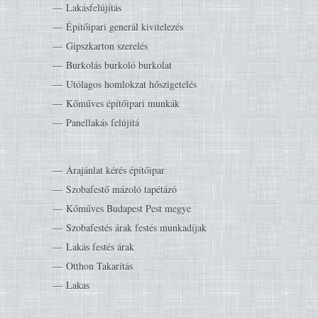
Lakásfelújítás
Építőipari generál kivitelezés
Gipszkarton szerelés
Burkolás burkoló burkolat
Utólagos homlokzat hőszigetelés
Kőműves építőipari munkák
Panellakás felújítá
Árajánlat kérés építőipar
Szobafestő mázoló tapétázó
Kőműves Budapest Pest megye
Szobafestés árak festés munkadíjak
Lakás festés árak
Otthon Takarítás
Lakas