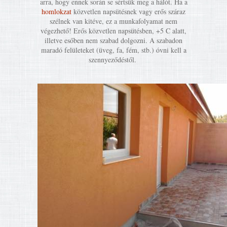
arra, hogy ennek során se sértsük meg a hálót. Ha a
homlokzat
közvetlen napsütésnek vagy erős száraz
szélnek van kitéve, ez a munkafolyamat nem
végezhető! Erős közvetlen napsütésben, +5 C alatt,
illetve esőben nem szabad dolgozni. A szabadon
maradó felületeket (üveg, fa, fém, stb.) óvni kell a
szennyeződéstől.