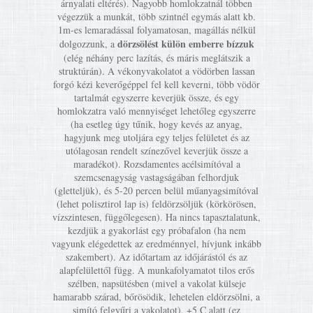
árnyalati eltérés). Nagyobb homlokzatnál többen
végezzük a munkát, több szintnél egymás alatt kb.
1m-es lemaradással folyamatosan, magállás nélkül
dörzsölést külön emberre bízzuk
dolgozzunk, a
(elég néhány perc lazítás, és máris meglátszik a
struktúrán). A vékonyvakolatot a vödörben lassan
forgó kézi keverőgéppel fel kell keverni, több vödör
tartalmát egyszerre keverjük össze, és egy
homlokzatra való mennyiséget lehetőleg egyszerre
(ha esetleg úgy tűnik, hogy kevés az anyag,
hagyjunk meg utoljára egy teljes felületet és az
utólagosan rendelt színezővel keverjük össze a
maradékot). Rozsdamentes acélsimítóval a
szemcsenagyság vastagságában felhordjuk
(gletteljük), és 5-20 percen belül műanyagsimítóval
(lehet polisztirol lap is) feldörzsöljük (körkörösen,
vízszintesen, függőlegesen). Ha nincs tapasztalatunk,
kezdjük a gyakorlást egy próbafalon (ha nem
vagyunk elégedettek az eredménnyel, hívjunk inkább
szakembert). Az időtartam az időjárástól és az
alapfelülettől függ. A munkafolyamatot tilos erős
szélben, napsütésben (mivel a vakolat külseje
hamarabb szárad, bőrösödik, lehetelen eldörzsölni, a
simító felgyűri a vakolatot), +5 C alatt (ez