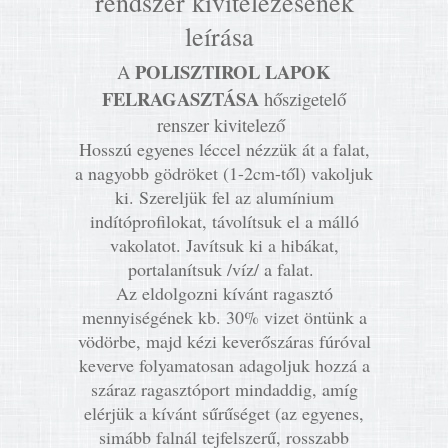
rendszer kivitelezésének
leírása
POLISZTIROL LAPOK
A
FELRAGASZTÁSA
hőszigetelő
renszer kivitelező
Hosszú egyenes léccel nézzük át a falat,
a nagyobb gödröket (1-2cm-től) vakoljuk
ki. Szereljük fel az alumínium
indítóprofilokat, távolítsuk el a málló
vakolatot. Javítsuk ki a hibákat,
portalanítsuk /víz/ a falat.
Az eldolgozni kívánt ragasztó
mennyiségének kb. 30% vizet öntünk a
vödörbe, majd kézi keverőszáras fúróval
keverve folyamatosan adagoljuk hozzá a
száraz ragasztóport mindaddig, amíg
elérjük a kívánt sűrűséget (az egyenes,
simább falnál tejfelszerű, rosszabb