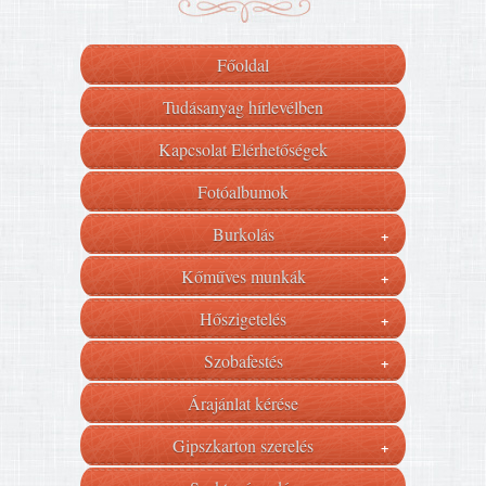
Főoldal
Tudásanyag hírlevélben
Kapcsolat Elérhetőségek
Fotóalbumok
Burkolás
+
Kőműves munkák
+
Hőszigetelés
+
Szobafestés
+
Árajánlat kérése
Gipszkarton szerelés
+