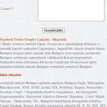
Üzenet
*
:
Facebook
Twitter
Google+
Linkedin
- Megosztás
/ Óbuda, kőműves burkoló Újpest, Ferencváros, lakásfelújítás Kőbánya, a
második legjobb szakember Lágymányos, Angyalföld, falazás itongfal falazás
Budapest itongfal építés mázolás árak Budapest olcsó tapétázás szobafestés
Budapest szobafestés szakemberek vállalkozók Bobcat tereprendezés
földmunka bérlés kölcsönzés Rávkevén Családi ház bővítés hozzá építés
átalakítás felújítás mázolás Budapest szobafestő szobafestő Budapest
lakás takarítás
szobafestő mázoló Budapest tapétázás tapétázás Budapest Zugló, Rákospalota,
Rákoskeresztúr, XVII. XVIII. kerület XIX. Pestlőrinc, Kispest, Pesterzsébet.
Soroksár, Csepel. / Szigetújfalú kőműves Szigethalom , ház hőszigetelés
Szigetszentmiklós, Halásztelek ,kőműves Dömsöd, Majosháza , Lórév Makád
Taksony , Dunavarsány, Tas , Budapest lakásfelújítás hőszigetelés kőműves
Csepel Soroksár, Kispest ,Erzsébet gipszkarton válaszfal IX. X. XI. XIII. XIV.