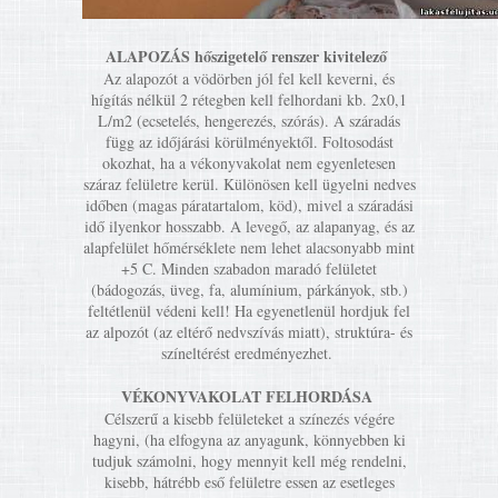
ALAPOZÁS hőszigetelő renszer kivitelező
Az alapozót a vödörben jól fel kell keverni, és
hígítás nélkül 2 rétegben kell felhordani kb. 2x0,1
L/m2 (ecsetelés, hengerezés, szórás). A száradás
függ az időjárási körülményektől. Foltosodást
okozhat, ha a vékonyvakolat nem egyenletesen
száraz felületre kerül. Különösen kell ügyelni nedves
időben (magas páratartalom, köd), mivel a száradási
idő ilyenkor hosszabb. A levegő, az alapanyag, és az
alapfelület hőmérséklete nem lehet alacsonyabb mint
+5 C. Minden szabadon maradó felületet
(bádogozás, üveg, fa, alumínium, párkányok, stb.)
feltétlenül védeni kell! Ha egyenetlenül hordjuk fel
az alpozót (az eltérő nedvszívás miatt), struktúra- és
színeltérést eredményezhet.
VÉKONYVAKOLAT FELHORDÁSA
Célszerű a kisebb felületeket a színezés végére
hagyni, (ha elfogyna az anyagunk, könnyebben ki
tudjuk számolni, hogy mennyit kell még rendelni,
kisebb, hátrébb eső felületre essen az esetleges