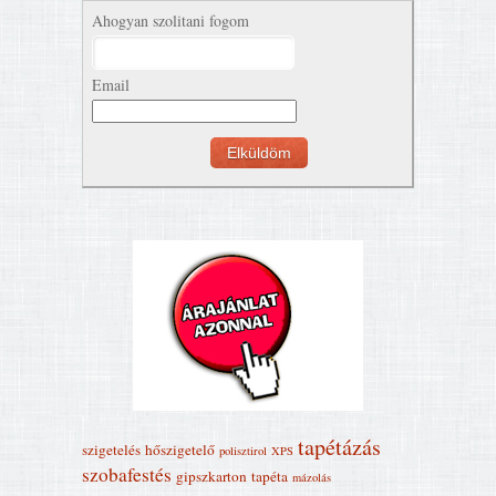
Ahogyan szolitani fogom
Email
tapétázás
szigetelés
hőszigetelő
polisztirol
XPS
szobafestés
gipszkarton
tapéta
mázolás