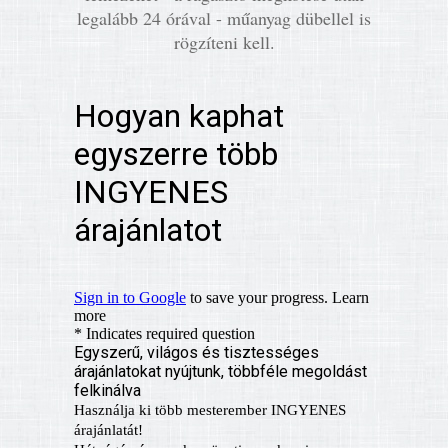
legalább 24 órával - műanyag dübellel is
rögzíteni kell.