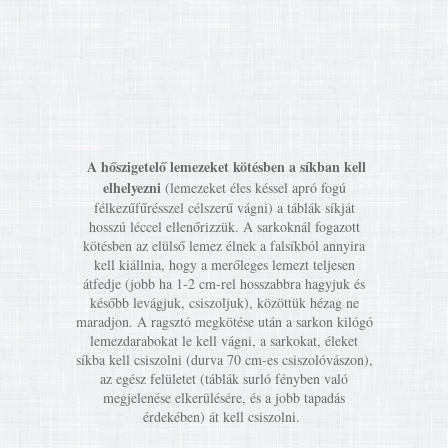
A hőszigetelő lemezeket kötésben a síkban kell
elhelyezni
(lemezeket éles késsel apró fogú
félkezűfűrésszel célszerű vágni) a táblák síkját
hosszú léccel ellenőrizzük. A sarkoknál fogazott
kötésben az elülső lemez élnek a falsíkból annyira
kell kiállnia, hogy a merőleges lemezt teljesen
átfedje (jobb ha 1-2 cm-rel hosszabbra hagyjuk és
később levágjuk, csiszoljuk), közöttük hézag ne
maradjon. A ragsztó megkötése után a sarkon kilógó
lemezdarabokat le kell vágni, a sarkokat, éleket
síkba kell csiszolni (durva 70 cm-es csiszolóvászon),
az egész felületet (táblák surló fényben való
megjelenése elkerülésére, és a jobb tapadás
érdekében) át kell csiszolni.