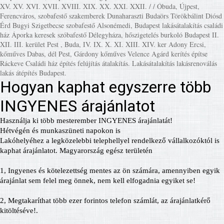
XV. XV. XVI. XVII. XVIII. XIX. XX. XXI. XXII. / / Óbuda, Újpest,
Ferencváros, szobafestő szakemberek Dunaharaszti Budaörs Törökbálint Diósd
Érd Bugyi Szigetbecse szobafestő Alsonémedi, Budapest lakásátalakítás családi
ház Áporka keresek szóbafestő Délegyháza, hőszigetelés burkoló Budapest II.
XII. III. kerület Pest , Buda, IV. IX. X. XI. XIII. XIV. ker Adony Ercsi,
kőműves Dabas, dél Pest, Gárdony kőműves Velence Agárd kerítés építse
Ráckeve Családi ház építés felújítás átalakítás. Lakásátalakítás lakásrenoválás
lakás átépítés Budapest.