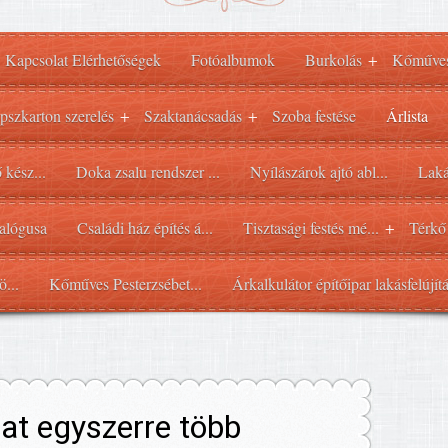
Kapcsolat Elérhetőségek
Fotóalbumok
Burkolás
Kőműve
+
pszkarton szerelés
Szaktanácsadás
Szoba festése
Árlista
+
+
 kész...
Doka zsalu rendszer ...
Nyílászárok ajtó abl...
Laká
alógusa
Családi ház építés á...
Tisztasági festés mé...
Térkő
+
ö...
Kőműves Pesterzsébet...
Árkalkulátor építőipar lakásfelújít