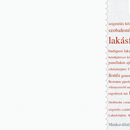
szigetelés
hő
szobafesté
lakás
budapest
lak
belsőépítészet
ki
panellakás
aj
erkélybeépítés
T
festés
gener
Колтаков
gipszk
villanyszerelő
na
engedélyek
ház
fürdőszoba
csem
szigetelés
család
Lakásfelújítás‎.
K
Munkavállalás