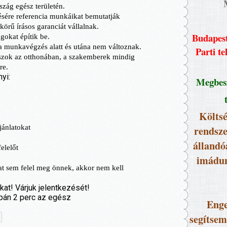
Budapest
Parti te
Megbesz
Költsé
rendsze
állandó
imádun
Enge
segítsem