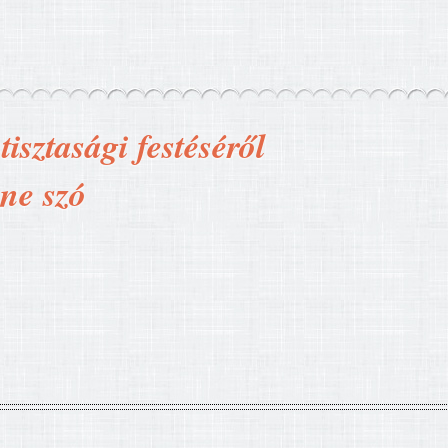
isztasági festéséről
nne szó