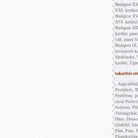
Budapest XXI
XXI. kerület
Budapest XVI
XVI. kerület
Budapest XII
kerület, pane
vált. panel f
Budapest IX. 
kivitelezőt k
fürdőszoba, 
kerület, Újpe
takarítás ot
, Angyalföld
Pestújhely, 
Pestlőrinc, p
olcsó Pester
Solymár, Pil
Veresegyház,
Dány, Domon
Gödöllő, Isa
Pánt, Penc, P
Püspökszilág