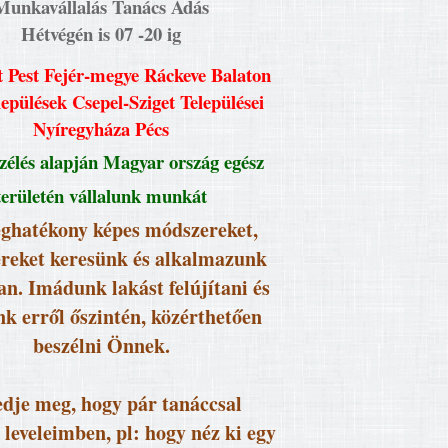
Munkavállalás Tanács Adás
Hétvégén is 07 -20 ig
 Pest Fejér-megye Ráckeve Balaton
lepülések Csepel-Sziget Települései
Nyíregyháza Pécs
élés alapján Magyar ország egész
területén vállalunk munkát
ghatékony képes módszereket,
reket keresünk és alkalmazunk
an. Imádunk lakást felújítani és
k erről őszintén, közérthetően
beszélni Önnek.
dje meg, hogy pár tanáccsal
 leveleimben, pl: hogy néz ki egy