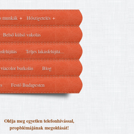
s munkák
Hőszigetelés
+
+
Belső külső vakolás
sfelújítás
Teljes lakásfelújítá...
 viacolor burkolás
Blog
ás
Festő Budapesten
Oldja meg egyetlen telefonhívással,
propblémájának megoldását!