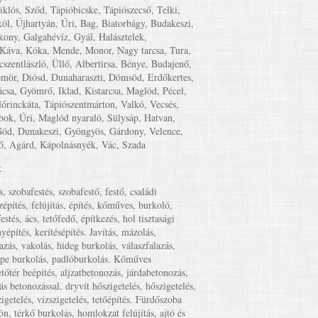
iklós, Sződ, Tápióbicske, Tápiószecső, Telki,
öl, Újhartyán, Úri, Bag, Biatorbágy, Budakeszi,
kony, Galgahévíz, Gyál, Halásztelek,
Káva, Kóka, Mende, Monor, Nagy tarcsa, Tura,
cszentlászló, Üllő, Albertirsa, Bénye, Budajenő,
mör, Diósd, Dunaharaszti, Dömsöd, Erdőkertes,
csa, Gyömrő, Iklad, Kistarcsa, Maglód, Pécel,
lőrinckáta, Tápiószentmárton, Valkó, Vecsés,
ok, Úri, Maglód nyaraló, Sülysáp, Hatvan,
Göd, Dunakeszi, Gyöngyös, Gárdony, Velence,
ő, Agárd, Kápolnásnyék, Vác, Szada
k
s, szobafestés, szobafestő, festő, családi
zépítés, felújítás, építés, kőműves, burkoló,
estés, ács, tetőfedő, építkezés, hol tisztasági
yépítés, kerítésépítés. Javítás, mázolás,
lazás, vakolás, hideg burkolás, válaszfalazás,
mpe burkolás, padlóburkolás. Kőműves
etőtér beépítés, aljzatbetonozás, járdabetonozás,
ás betonozással, dryvit hőszigetelés, hőszigetelés,
igetelés, vízszigetelés, tetőépítés. Fürdőszoba
tön, térkő burkolás, homlokzat felújítás, ajtó és