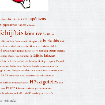
tapétázás
szigetelő
polisztirol
XPS
s
gipszkarton
tapéta
mázolás
felújítás
kőműves
otthon
burkolás
ásátalakítás
festo
burkoló
hidegburkoló
FAL
ablak
vitelezés
térburkoló
betonlap
klinker
terburkolat
tó
ásványgyapot
javítás
mester
csere
munkadíj
szerelő
spaletta
felújítás
falazás
isztítás
házak
Fuga
burkolat
álkivitelezés
családi ház
kémény
állványzat
építés
Сергей
artonozás
boltiv
Panel
boltozat
konyha
договаривается
ppali
panel felújítás
zsalukő
szerelőbeton
lábazat
beton
építési
lakás
biztosítási piac
lakásbiztosítás
lakásvásárlás
Hőszigetelés
pe burkolás
nyílászáró csere
ház
kerítés
i-ház
kerítés-burkolás
garanciával. Ház
edvező áron
határidőre
kiváló minőségben
válaszfal
i területek: