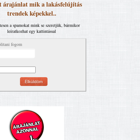
 árajánlat mik a lakásfelújítás
trendek képekkel..
esen a spamokat mink se szeretjük, bármikor
leíratkozhat egy kattintással
litani fogom