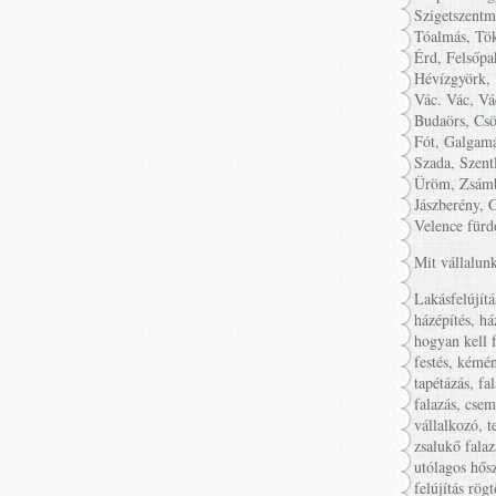
Szigetszentm
Tóalmás, Tök
Érd, Felsőpa
Hévízgyörk, 
Vác. Vác, Vá
Budaörs, Csö
Fót, Galgamá
Szada, Szent
Üröm, Zsámb
Jászberény, 
Velence fürd
Mit vállalun
Lakásfelújítá
házépítés, há
hogyan kell f
festés, kémén
tapétázás, fa
falazás, cse
vállalkozó, t
zsalukő falaz
utólagos hősz
felújítás rög