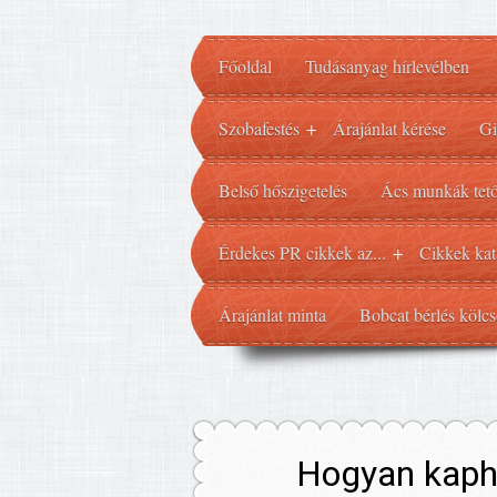
Főoldal
Tudásanyag hírlevélben
Szobafestés
Árajánlat kérése
Gi
+
Belső hőszigetelés
Ács munkák tető
Érdekes PR cikkek az...
Cikkek kat
+
Árajánlat minta
Bobcat bérlés kölcs