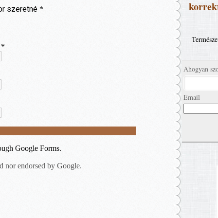
korrekt
Természet
Ahogyan szo
Email