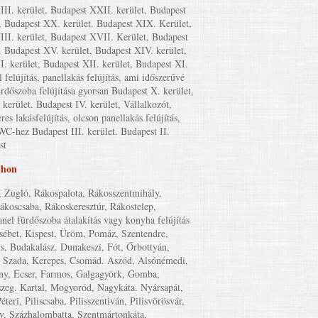
II. kerület, Budapest XXII. kerület, Budapest
, Budapest XX. kerület. Budapest XIX. Kerület,
II. kerület, Budapest XVII. Kerület, Budapest
. Budapest XV. kerület, Budapest XIV. kerület,
I. kerület, Budapest XII. kerület, Budapest XI.
l felújítás, panellakás felújítás, ami időszerűvé
ürdőszoba felújítása gyorsan Budapest X. kerület,
kerület. Budapest IV. kerület, Vállalkozót,
eres lakásfelújítás, olcson panellakás felújítás,
WC-hez Budapest III. kerület. Budapest II.
st
thon
, Zugló, Rákospalota, Rákosszentmihály,
Rákoscsaba, Rákoskeresztúr, Rákostelep,
anel fürdőszoba átalakítás vagy konyha felújítás
zsébet, Kispest, Üröm, Pomáz, Szentendre,
is, Budakalász. Dunakeszi, Fót, Őrbottyán,
 Szada, Kerepes, Csomád. Aszód, Alsónémedi,
y, Ecser, Farmos, Galgagyörk, Gomba,
szeg. Kartal, Mogyoród, Nagykáta. Nyársapát,
éteri, Piliscsaba, Pilisszentiván, Pilisvörösvár,
y, Százhalombatta, Szentmártonkáta,