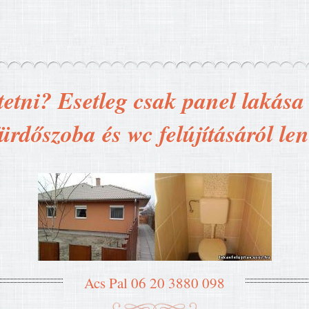
tetni? Esetleg csak panel lakása t
ürdőszoba és wc felújításáról le
Acs Pal 06 20 3880 098