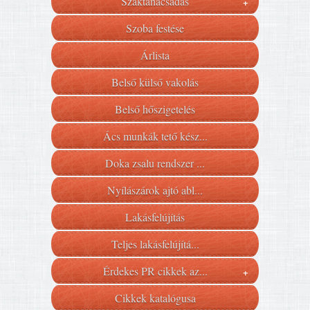
Szaktanácsadás
+
Szoba festése
Árlista
Belső külső vakolás
Belső hőszigetelés
Ács munkák tető kész...
Doka zsalu rendszer ...
Nyílászárok ajtó abl...
Lakásfelújítás
Teljes lakásfelújítá...
Érdekes PR cikkek az...
+
Cikkek katalógusa