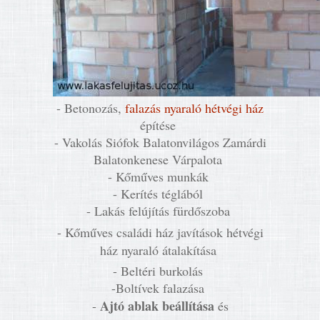
- Betonozás,
falazás nyaraló hétvégi ház
építése
- Vakolás Siófok Balatonvilágos Zamárdi
Balatonkenese Várpalota
- Kőműves munkák
- Kerítés téglából
- Lakás felújítás fürdőszoba
- Kőműves családi ház javítások hétvégi
ház nyaraló átalakítása
- Beltéri burkolás
-Boltívek falazása
Ajtó ablak beállítása
-
és