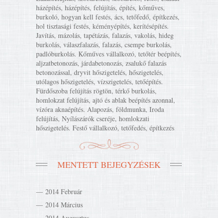
házépítés, házépítés, felújítás, építés, kőműves,
burkoló, hogyan kell festés, ács, tetőfedő, építkezés,
hol tisztasági festés, kéményépítés, kerítésépítés.
Javítás, mázolás, tapétázás, falazás, vakolás, hideg
burkolás, válaszfalazás, falazás, csempe burkolás,
padlóburkolás. Kőműves vállalkozó, tetőtér beépítés,
aljzatbetonozás, járdabetonozás, zsalukő falazás
betonozással, dryvit hőszigetelés, hőszigetelés,
utólagos hőszigetelés, vízszigetelés, tetőépítés.
Fürdőszoba felújítás rögtön, térkő burkolás,
homlokzat felújítás, ajtó és ablak beépítés azonnal,
vízóra aknaépítés. Alapozás, földmunka, Iroda
felújítás, Nyílászárók cseréje, homlokzati
hőszigetelés. Festő vállalkozó, tetőfedés, építkezés
MENTETT BEJEGYZÉSEK
2014 Február
2014 Március
2014 Augusztus