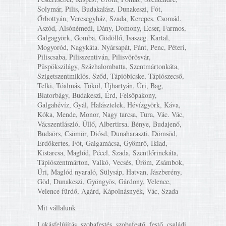
Solymár, Pilis, Budakalász. Dunakeszi, Fót,
Őrbottyán, Veresegyház, Szada, Kerepes, Csomád.
Aszód, Alsónémedi, Dány, Domony, Ecser, Farmos,
Galgagyörk, Gomba, Gödöllő, Isaszeg. Kartal,
Mogyoród, Nagykáta. Nyársapát, Pánt, Penc, Péteri,
Piliscsaba, Pilisszentiván, Pilisvörösvár,
Püspökszilágy, Százhalombatta, Szentmártonkáta,
Szigetszentmiklós, Sződ, Tápióbicske, Tápiószecső,
Telki, Tóalmás, Tököl, Újhartyán, Úri, Bag,
Biatorbágy, Budakeszi, Érd, Felsőpakony,
Galgahévíz, Gyál, Halásztelek, Hévízgyörk, Káva,
Kóka, Mende, Monor, Nagy tarcsa, Tura, Vác. Vác,
Vácszentlászló, Üllő, Albertirsa, Bénye, Budajenő,
Budaörs, Csömör, Diósd, Dunaharaszti, Dömsöd,
Erdőkertes, Fót, Galgamácsa, Gyömrő, Iklad,
Kistarcsa, Maglód, Pécel, Szada, Szentlőrinckáta,
Tápiószentmárton, Valkó, Vecsés, Üröm, Zsámbok,
Úri, Maglód nyaraló, Sülysáp, Hatvan, Jászberény,
Göd, Dunakeszi, Gyöngyös, Gárdony, Velence,
Velence fürdő, Agárd, Kápolnásnyék, Vác, Szada
Mit vállalunk
Lakásfelújítás, szobafestés, szobafestő, festő, családi