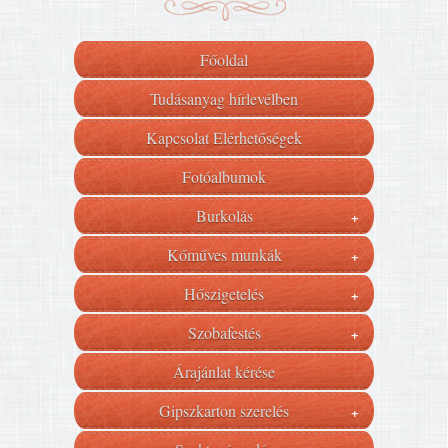
Főoldal
Tudásanyag hírlevélben
Kapcsolat Elérhetőségek
Fotóalbumok
Burkolás
+
Kőműves munkák
+
Hőszigetelés
+
Szobafestés
+
Árajánlat kérése
Gipszkarton szerelés
+