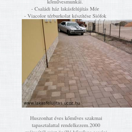
kőművesmunkái.
- Családi ház lakásfelújítás Mór
- Viacolor térburkolat készítése Siófok
Huszonhat éves kőműves szakmai
tapasztalattal rendelkezem.2000