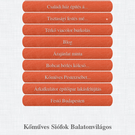
Családi ház építés á...
Tisztasági festés mé...
+
Térkő viacolor burkolás
Blog
Árajánlat minta
Bobcat bérlés kölcsö...
Kőműves Pesterzsébet...
Árkalkulátor építőipar lakásfelújítás
Festő Budapesten
Kőműves Siófok Balatonvilágos