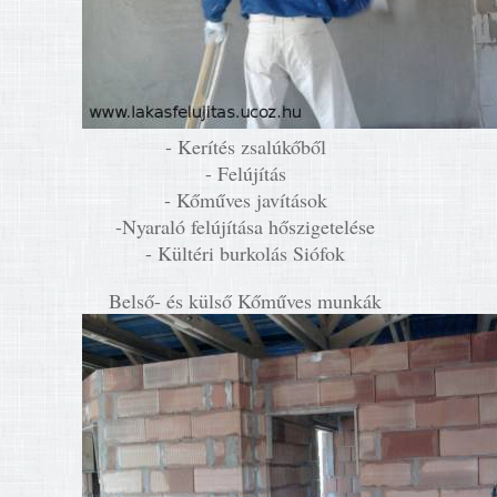
- Kerítés zsalúkőből
- Felújítás
- Kőműves javítások
-Nyaraló felújítása hőszigetelése
- Kültéri burkolás Siófok
Belső- és külső Kőműves munkák