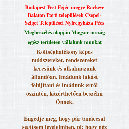
Budapest Pest Fejér-megye Ráckeve
Balaton Parti települések Csepel-
Sziget Települései Nyíregyháza Pécs
Megbeszélés alapján Magyar ország
egész területén vállalunk munkát
Költséghatékony képes
módszereket, rendszereket
keresünk és alkalmazunk
állandóan. Imádunk lakást
felújítani és imádunk erről
őszintén, közérthetően beszélni
Önnek.
Engedje meg, hogy pár tanáccsal
segítsem leveleimben, pl: hogy néz