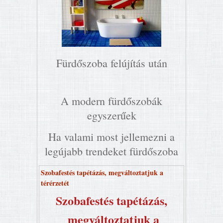
Fürdőszoba felújítás után
A modern fürdőszobák
egyszerűek
Ha valami most jellemezni a
legújabb trendeket fürdőszoba
Szobafestés tapétázás, megváltoztatjuk a
térérzetét
Szobafestés tapétázás,
megváltoztatjuk a