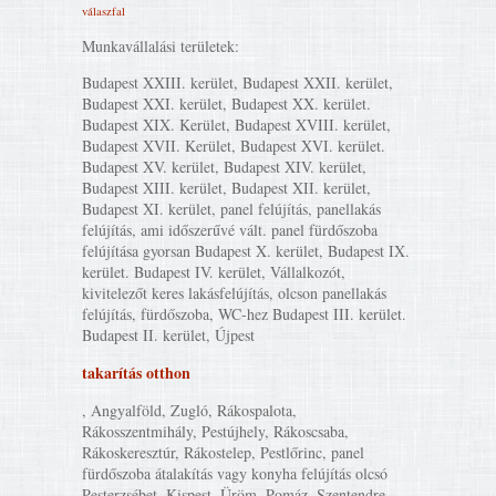
válaszfal
Munkavállalási területek:
Budapest XXIII. kerület, Budapest XXII. kerület,
Budapest XXI. kerület, Budapest XX. kerület.
Budapest XIX. Kerület, Budapest XVIII. kerület,
Budapest XVII. Kerület, Budapest XVI. kerület.
Budapest XV. kerület, Budapest XIV. kerület,
Budapest XIII. kerület, Budapest XII. kerület,
Budapest XI. kerület, panel felújítás, panellakás
felújítás, ami időszerűvé vált. panel fürdőszoba
felújítása gyorsan Budapest X. kerület, Budapest IX.
kerület. Budapest IV. kerület, Vállalkozót,
kivitelezőt keres lakásfelújítás, olcson panellakás
felújítás, fürdőszoba, WC-hez Budapest III. kerület.
Budapest II. kerület, Újpest
takarítás otthon
, Angyalföld, Zugló, Rákospalota,
Rákosszentmihály, Pestújhely, Rákoscsaba,
Rákoskeresztúr, Rákostelep, Pestlőrinc, panel
fürdőszoba átalakítás vagy konyha felújítás olcsó
Pesterzsébet, Kispest, Üröm, Pomáz, Szentendre,