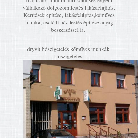
májusától mint önálló kőműves egyéni
vállalkozó dolgozom,festés lakásfelújítás.
Kerítések építése, lakásfelújítás,kőműves
munka, családi ház festés építése anyag
beszerzéssel is.
dryvit hőszigetelés kőműves munkák
Hőszigetelés