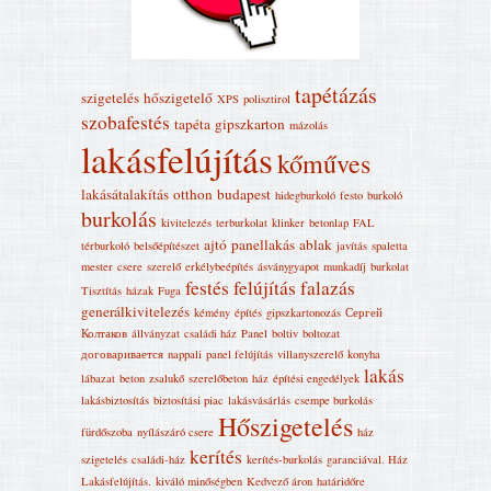
tapétázás
szigetelés
hőszigetelő
XPS
polisztirol
szobafestés
tapéta
gipszkarton
mázolás
lakásfelújítás
kőműves
lakásátalakítás
otthon
budapest
hidegburkoló
festo
burkoló
burkolás
kivitelezés
terburkolat
klinker
betonlap
FAL
ajtó
panellakás
ablak
térburkoló
belsőépítészet
javítás
spaletta
mester
csere
szerelő
erkélybeépítés
ásványgyapot
munkadíj
burkolat
festés
felújítás
falazás
Tisztítás
házak
Fuga
generálkivitelezés
kémény
építés
gipszkartonozás
Сергей
Колтаков
állványzat
családi ház
Panel
boltiv
boltozat
договаривается
nappali
panel felújítás
villanyszerelő
konyha
lakás
lábazat
beton
zsalukő
szerelőbeton
ház
építési engedélyek
lakásbiztosítás
biztosítási piac
lakásvásárlás
csempe burkolás
Hőszigetelés
fürdőszoba
nyílászáró csere
ház
kerítés
szigetelés
családi-ház
kerítés-burkolás
garanciával. Ház
Lakásfelújítás‎.
kiváló minőségben
Kedvező áron
határidőre