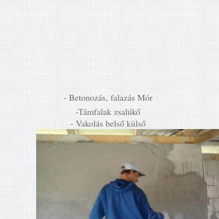
- Betonozás, falazás Mór
-Támfalak zsalúkő
- Vakolás belső külső