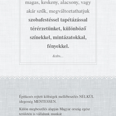
magas, keskeny, alacsony, vagy
akár szűk, megváltoztathatjuk
szobafestéssel tapétázással
térérzetünket, különböző
színekkel, mintázatokkal,
fényekkel.
&nbs...
Építkezés rejtett költségek mellébeszélés NÉLKÜL
idegesség MENTESSEN.
Külön megbeszélés alapján Magyar ország egész
területén is vállalunk munkát