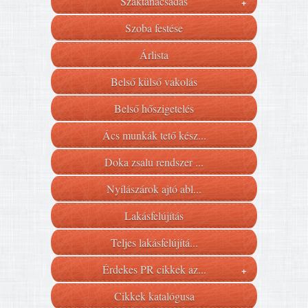
Szaktanácsadás
+
Szoba festése
Árlista
Belső külső vakolás
Belső hőszigetelés
Ács munkák tető kész...
Doka zsalu rendszer ...
Nyílászárok ajtó abl...
Lakásfelújítás
Teljes lakásfelújítá...
Érdekes PR cikkek az...
+
Cikkek katalógusa