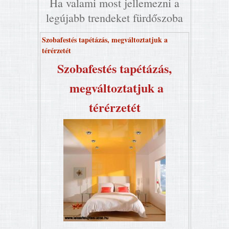
Ha valami most jellemezni a
legújabb trendeket fürdőszoba
Szobafestés tapétázás, megváltoztatjuk a
térérzetét
Szobafestés tapétázás,
megváltoztatjuk a
térérzetét