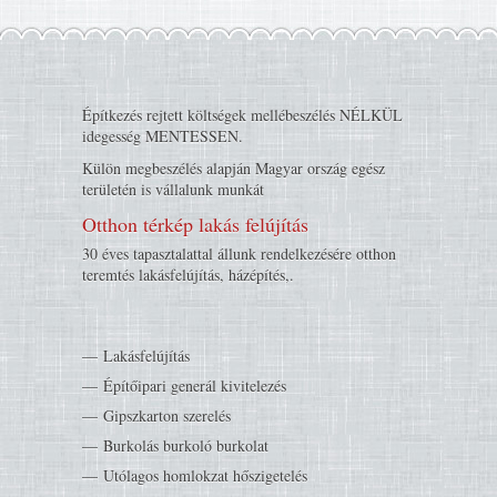
Építkezés rejtett költségek mellébeszélés NÉLKÜL
idegesség MENTESSEN.
Külön megbeszélés alapján Magyar ország egész
területén is vállalunk munkát
Otthon térkép lakás felújítás
30 éves tapasztalattal állunk rendelkezésére otthon
teremtés lakásfelújítás, házépítés,.
Lakásfelújítás
Építőipari generál kivitelezés
Gipszkarton szerelés
Burkolás burkoló burkolat
Utólagos homlokzat hőszigetelés