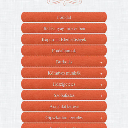
Főoldal
Tudásanyag hírlevélben
Kapcsolat Elérhetőségek
Fotóalbumok
Burkolás
+
Kőműves munkák
+
Hőszigetelés
+
Szobafestés
+
Árajánlat kérése
Gipszkarton szerelés
+