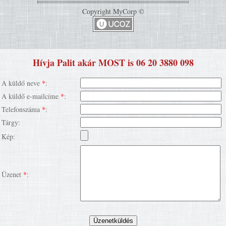
Copyright MyCorp ©
Hívja Palit akár MOST is 06 20 3880 098
A küldő neve
*
:
A küldő e-mailcíme
*
:
Telefonszáma
*
:
Tárgy:
Kép:
Üzenet
*
: