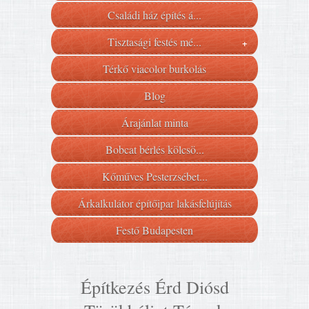
Családi ház építés á...
Tisztasági festés mé...
+
Térkő viacolor burkolás
Blog
Árajánlat minta
Bobcat bérlés kölcsö...
Kőműves Pesterzsébet...
Árkalkulátor építőipar lakásfelújítás
Festő Budapesten
Építkezés Érd Diósd