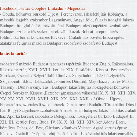
Facebook
Twitter
Google+
Linkedin
- Megosztás
/ Óbuda, kőműves burkoló Újpest, Ferencváros, lakásfelújítás Kőbánya, a
második legjobb szakember Lágymányos, Angyalföld, falazás itongfal falazás
Budapest itongfal építés mázolás árak Budapest olcsó tapétázás szobafestés
Budapest szobafestés szakemberek vállalkozók Bobcat tereprendezés
földmunka bérlés kölcsönzés Rávkevén Családi ház bővítés hozzá építés
átalakítás felújítás mázolás Budapest szobafestő szobafestő Budapest
lakás takarítás
szobafestő mázoló Budapest tapétázás tapétázás Budapest Zugló, Rákospalota,
Rákoskeresztúr, XVII. XVIII. kerület XIX. Pestlőrinc, Kispest, Pesterzsébet.
Soroksár, Csepel. / Szigetújfalú kőműves Szigethalom , ház hőszigetelés
Szigetszentmiklós, Halásztelek ,kőműves Dömsöd, Majosháza , Lórév Makád
Taksony , Dunavarsány, Tas , Budapest lakásfelújítás hőszigetelés kőműves
Csepel Soroksár, Kispest ,Erzsébet gipszkarton válaszfal IX. X. XI. XIII. XIV.
XV. XV. XVI. XVII. XVIII. XIX. XX. XXI. XXII. / / Óbuda, Újpest,
Ferencváros, szobafestő szakemberek Dunaharaszti Budaörs Törökbálint Diósd
Érd Bugyi Szigetbecse szobafestő Alsonémedi, Budapest lakásátalakítás családi
ház Áporka keresek szóbafestő Délegyháza, hőszigetelés burkoló Budapest II.
XII. III. kerület Pest , Buda, IV. IX. X. XI. XIII. XIV. ker Adony Ercsi,
kőműves Dabas, dél Pest, Gárdony kőműves Velence Agárd kerítés építse
Ráckeve Családi ház építés felújítás átalakítás. Lakásátalakítás lakásrenoválás