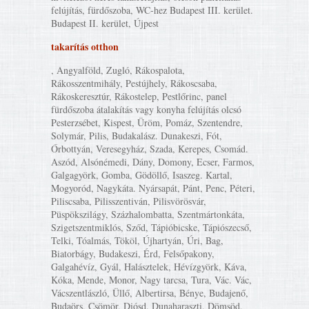
felújítás, fürdőszoba, WC-hez Budapest III. kerület.
Budapest II. kerület, Újpest
takarítás otthon
, Angyalföld, Zugló, Rákospalota,
Rákosszentmihály, Pestújhely, Rákoscsaba,
Rákoskeresztúr, Rákostelep, Pestlőrinc, panel
fürdőszoba átalakítás vagy konyha felújítás olcsó
Pesterzsébet, Kispest, Üröm, Pomáz, Szentendre,
Solymár, Pilis, Budakalász. Dunakeszi, Fót,
Őrbottyán, Veresegyház, Szada, Kerepes, Csomád.
Aszód, Alsónémedi, Dány, Domony, Ecser, Farmos,
Galgagyörk, Gomba, Gödöllő, Isaszeg. Kartal,
Mogyoród, Nagykáta. Nyársapát, Pánt, Penc, Péteri,
Piliscsaba, Pilisszentiván, Pilisvörösvár,
Püspökszilágy, Százhalombatta, Szentmártonkáta,
Szigetszentmiklós, Sződ, Tápióbicske, Tápiószecső,
Telki, Tóalmás, Tököl, Újhartyán, Úri, Bag,
Biatorbágy, Budakeszi, Érd, Felsőpakony,
Galgahévíz, Gyál, Halásztelek, Hévízgyörk, Káva,
Kóka, Mende, Monor, Nagy tarcsa, Tura, Vác. Vác,
Vácszentlászló, Üllő, Albertirsa, Bénye, Budajenő,
Budaörs, Csömör, Diósd, Dunaharaszti, Dömsöd,