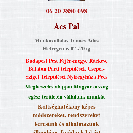
​06 20 3880 098
Acs Pal
Munkavállalás Tanács Adás
Hétvégén is 07 -20 ig
Budapest Pest Fejér-megye Ráckeve
Balaton Parti települések Csepel-
Sziget Települései Nyíregyháza Pécs
Megbeszélés alapján Magyar ország
egész területén vállalunk munkát
Költséghatékony képes
módszereket, rendszereket
keresünk és alkalmazunk
állandóan. Imádunk lakást