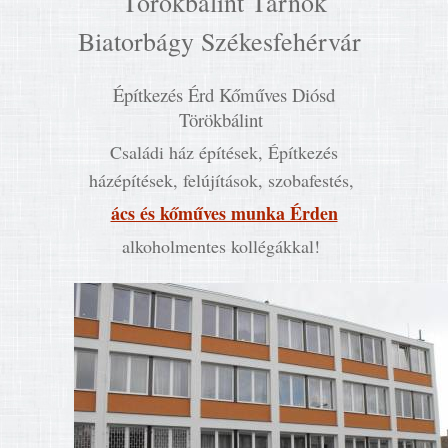
Törökbálint Tárnok
Biatorbágy Székesfehérvár
Építkezés Érd Kőműves Diósd
Törökbálint
Családi ház építések, Építkezés
házépítések, felújítások, szobafestés,
ács és kőműves munka Érden
alkoholmentes kollégákkal!