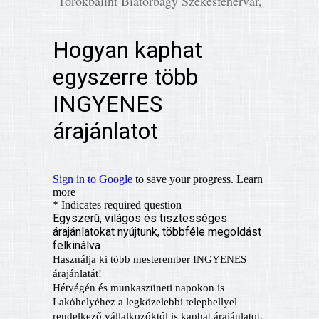
Törökbálint Biatorbágy Székesfehérvár,