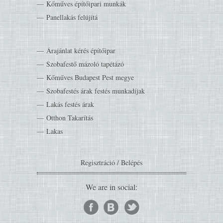
Kőműves építőipari munkák
Panellakás felújítá
Árajánlat kérés építőipar
Szobafestő mázoló tapétázó
Kőműves Budapest Pest megye
Szobafestés árak festés munkadíjak
Lakás festés árak
Otthon Takarítás
Lakas
Regisztráció
/
Belépés
We are in social: