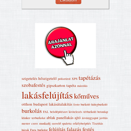
tapétázás
szigetelés
hőszigetelő
polisztirol
XPS
szobafestés
gipszkarton
tapéta
mázolás
lakásfelújítás
kőműves
otthon
budapest
lakásátalakítás
festo
burkoló
hidegburkoló
burkolás
FAL
belsőépítészet
kivitelezés
térburkoló
betonlap
ablak
panellakás
ajtó
klinker
terburkolat
ásványgyapot
javítás
mester
csere
munkadíj
szerelő
spaletta
erkélybeépítés
Tisztítás
felújítás
falazás
festés
házak
Fuga
burkolat