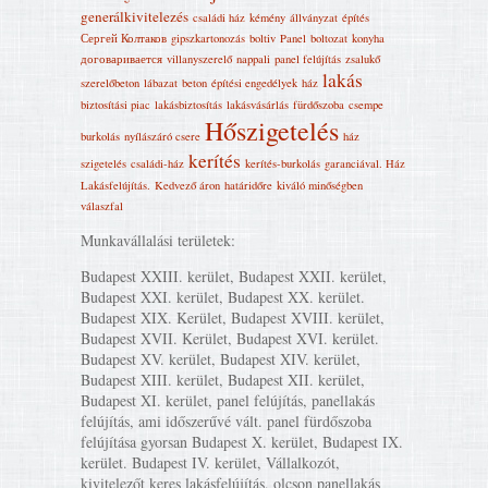
generálkivitelezés
családi ház
kémény
állványzat
építés
Сергей Колтаков
gipszkartonozás
boltiv
Panel
boltozat
konyha
договаривается
villanyszerelő
nappali
panel felújítás
zsalukő
lakás
szerelőbeton
lábazat
beton
építési engedélyek
ház
biztosítási piac
lakásbiztosítás
lakásvásárlás
fürdőszoba
csempe
Hőszigetelés
burkolás
nyílászáró csere
ház
kerítés
szigetelés
családi-ház
kerítés-burkolás
garanciával. Ház
Lakásfelújítás‎.
Kedvező áron
határidőre
kiváló minőségben
válaszfal
Munkavállalási területek:
Budapest XXIII. kerület, Budapest XXII. kerület,
Budapest XXI. kerület, Budapest XX. kerület.
Budapest XIX. Kerület, Budapest XVIII. kerület,
Budapest XVII. Kerület, Budapest XVI. kerület.
Budapest XV. kerület, Budapest XIV. kerület,
Budapest XIII. kerület, Budapest XII. kerület,
Budapest XI. kerület, panel felújítás, panellakás
felújítás, ami időszerűvé vált. panel fürdőszoba
felújítása gyorsan Budapest X. kerület, Budapest IX.
kerület. Budapest IV. kerület, Vállalkozót,
kivitelezőt keres lakásfelújítás, olcson panellakás