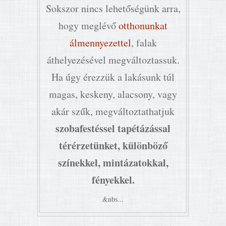
Sokszor nincs lehetőségünk arra,
hogy meglévő
otthonunkat
álmennyezettel
, falak
áthelyezésével megváltoztassuk.
Ha úgy érezzük a lakásunk túl
magas, keskeny, alacsony, vagy
akár szűk, megváltoztathatjuk
szobafestéssel tapétázással
térérzetünket, különböző
színekkel, mintázatokkal,
fényekkel.
&nbs...