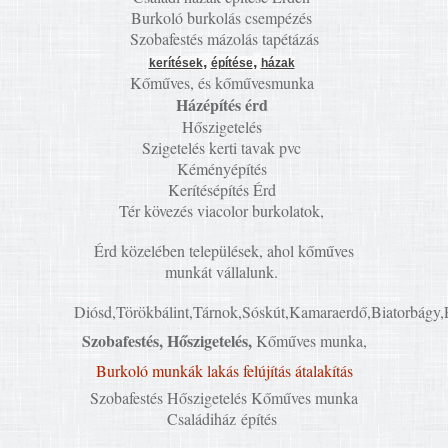
Burkoló burkolás csempézés
Szobafestés mázolás tapétázás
,
,
kerítések
építése
házak
Kőműves, és kőművesmunka
Házépítés érd
Hőszigetelés
Szigetelés kerti tavak pvc
Kéményépítés
Kerítésépítés Érd
Tér kövezés viacolor burkolatok,
Érd közelében települések, ahol kőműves
munkát vállalunk.
Diósd,Törökbálint,Tárnok,Sóskút,Kamaraerdő,Biatorbágy,
Szobafestés, Hőszigetelés,
Kőműves munka,
Burkoló munkák lakás felújítás átalakítás
Szobafestés Hőszigetelés Kőműves munka
Családiház építés