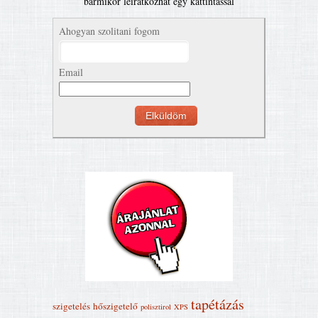
bármikor leíratkozhat egy kattintással
Ahogyan szolitani fogom
Email
tapétázás
szigetelés
hőszigetelő
polisztirol
XPS