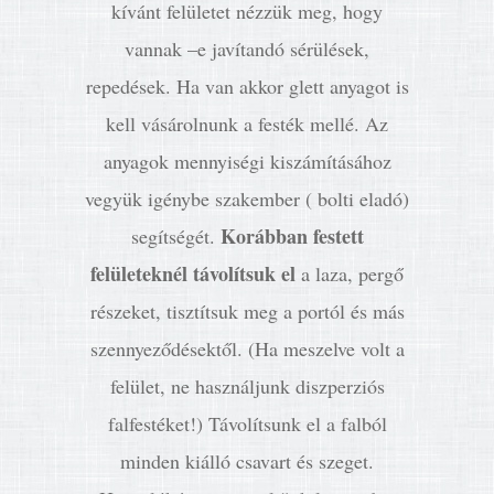
kívánt felületet nézzük meg, hogy
vannak –e javítandó sérülések,
repedések. Ha van akkor glett anyagot is
kell vásárolnunk a festék mellé. Az
anyagok mennyiségi kiszámításához
vegyük igénybe szakember ( bolti eladó)
Korábban festett
segítségét.
felületeknél távolítsuk el
a laza, pergő
részeket, tisztítsuk meg a portól és más
szennyeződésektől. (Ha meszelve volt a
felület, ne használjunk diszperziós
falfestéket!) Távolítsunk el a falból
minden kiálló csavart és szeget.