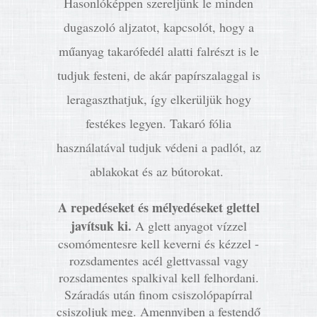
Hasonlóképpen szereljünk le minden
dugaszoló aljzatot, kapcsolót, hogy a
műanyag takarófedél alatti falrészt is le
tudjuk festeni, de akár papírszalaggal is
leragaszthatjuk, így elkerüljük hogy
festékes legyen. Takaró fólia
használatával tudjuk védeni a padlót, az
ablakokat és az bútorokat.
A repedéseket és mélyedéseket glettel
javítsuk ki.
A glett anyagot vízzel
csomómentesre kell keverni és kézzel -
rozsdamentes acél glettvassal vagy
rozsdamentes spalkival kell felhordani.
Száradás után finom csiszolópapírral
csiszoljuk meg. Amennyiben a festendő