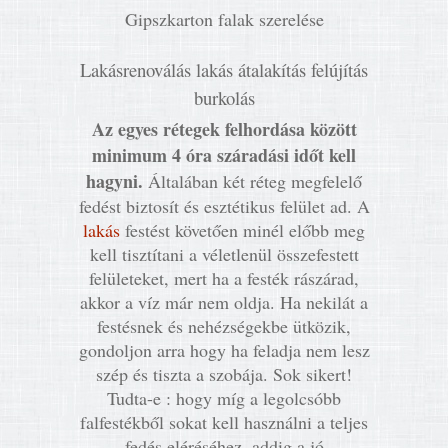
Gipszkarton falak szerelése
Lakásrenoválás lakás átalakítás felújítás
burkolás
Az egyes rétegek felhordása között
minimum 4 óra száradási időt kell
hagyni.
Általában két réteg megfelelő
fedést biztosít és esztétikus felület ad. A
lakás
festést követően minél előbb meg
kell tisztítani a véletlenül összefestett
felületeket, mert ha a festék rászárad,
akkor a víz már nem oldja. Ha nekilát a
festésnek és nehézségekbe ütközik,
gondoljon arra hogy ha feladja nem lesz
szép és tiszta a szobája. Sok sikert!
Tudta-e : hogy míg a legolcsóbb
falfestékből sokat kell használni a teljes
fedés eléréséhez, addig a jó