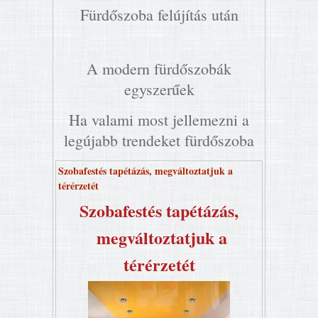
Fürdőszoba felújítás után
A modern fürdőszobák
egyszerűek
Ha valami most jellemezni a
legújabb trendeket fürdőszoba
Szobafestés tapétázás, megváltoztatjuk a
térérzetét
Szobafestés tapétázás,
megváltoztatjuk a
térérzetét