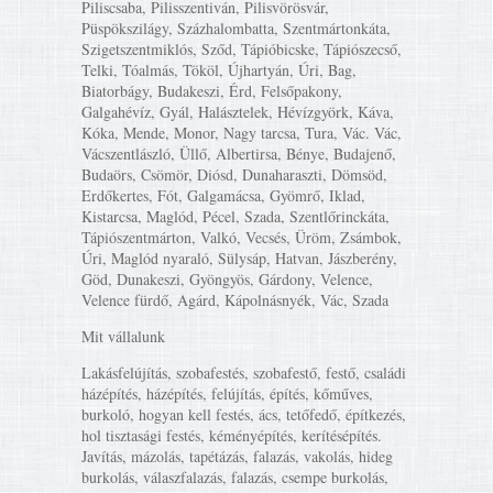
Piliscsaba, Pilisszentiván, Pilisvörösvár,
Püspökszilágy, Százhalombatta, Szentmártonkáta,
Szigetszentmiklós, Sződ, Tápióbicske, Tápiószecső,
Telki, Tóalmás, Tököl, Újhartyán, Úri, Bag,
Biatorbágy, Budakeszi, Érd, Felsőpakony,
Galgahévíz, Gyál, Halásztelek, Hévízgyörk, Káva,
Kóka, Mende, Monor, Nagy tarcsa, Tura, Vác. Vác,
Vácszentlászló, Üllő, Albertirsa, Bénye, Budajenő,
Budaörs, Csömör, Diósd, Dunaharaszti, Dömsöd,
Erdőkertes, Fót, Galgamácsa, Gyömrő, Iklad,
Kistarcsa, Maglód, Pécel, Szada, Szentlőrinckáta,
Tápiószentmárton, Valkó, Vecsés, Üröm, Zsámbok,
Úri, Maglód nyaraló, Sülysáp, Hatvan, Jászberény,
Göd, Dunakeszi, Gyöngyös, Gárdony, Velence,
Velence fürdő, Agárd, Kápolnásnyék, Vác, Szada
Mit vállalunk
Lakásfelújítás, szobafestés, szobafestő, festő, családi
házépítés, házépítés, felújítás, építés, kőműves,
burkoló, hogyan kell festés, ács, tetőfedő, építkezés,
hol tisztasági festés, kéményépítés, kerítésépítés.
Javítás, mázolás, tapétázás, falazás, vakolás, hideg
burkolás, válaszfalazás, falazás, csempe burkolás,