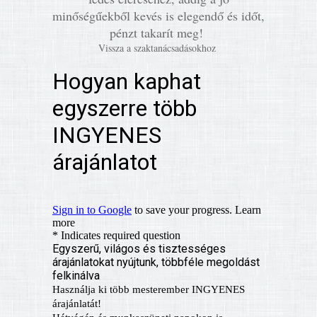
minőségűekből kevés is elegendő és időt,
pénzt takarít meg!
Vissza a szaktanácsadásokhoz