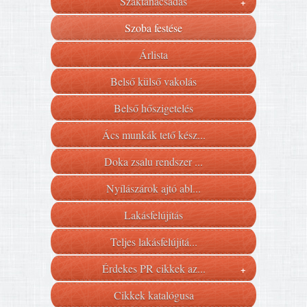
Szaktanácsadás
+
Szoba festése
Árlista
Belső külső vakolás
Belső hőszigetelés
Ács munkák tető kész...
Doka zsalu rendszer ...
Nyílászárok ajtó abl...
Lakásfelújítás
Teljes lakásfelújítá...
Érdekes PR cikkek az...
+
Cikkek katalógusa