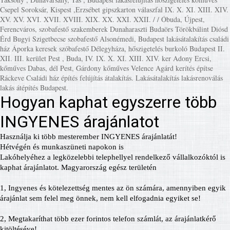
Csepel Soroksár, Kispest ,Erzsébet gipszkarton válaszfal IX. X. XI. XIII. XIV.
XV. XV. XVI. XVII. XVIII. XIX. XX. XXI. XXII. / / Óbuda, Újpest,
Ferencváros, szobafestő szakemberek Dunaharaszti Budaörs Törökbálint Diósd
Érd Bugyi Szigetbecse szobafestő Alsonémedi, Budapest lakásátalakítás családi
ház Áporka keresek szóbafestő Délegyháza, hőszigetelés burkoló Budapest II.
XII. III. kerület Pest , Buda, IV. IX. X. XI. XIII. XIV. ker Adony Ercsi,
kőműves Dabas, dél Pest, Gárdony kőműves Velence Agárd kerítés építse
Ráckeve Családi ház építés felújítás átalakítás. Lakásátalakítás lakásrenoválás
lakás átépítés Budapest.