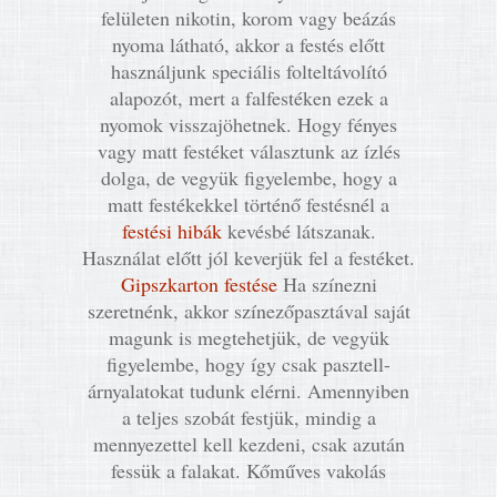
felületen nikotin, korom vagy beázás
nyoma látható, akkor a festés előtt
használjunk speciális folteltávolító
alapozót, mert a falfestéken ezek a
nyomok visszajöhetnek. Hogy fényes
vagy matt festéket választunk az ízlés
dolga, de vegyük figyelembe, hogy a
matt festékekkel történő festésnél a
festési hibák
kevésbé látszanak.
Használat előtt jól keverjük fel a festéket.
Gipszkarton festése
Ha színezni
szeretnénk, akkor színezőpasztával saját
magunk is megtehetjük, de vegyük
figyelembe, hogy így csak pasztell-
árnyalatokat tudunk elérni. Amennyiben
a teljes szobát festjük, mindig a
mennyezettel kell kezdeni, csak azután
fessük a falakat. Kőműves vakolás