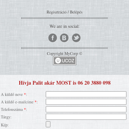
Regisztráció
/
Belépés
We are in social:
Copyright MyCorp ©
Hívja Palit akár MOST is 06 20 3880 098
A küldő neve
*
:
A küldő e-mailcíme
*
:
Telefonszáma
*
:
Tárgy:
Kép: