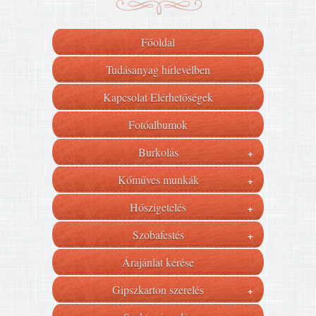
Főoldal
Tudásanyag hírlevélben
Kapcsolat Elérhetőségek
Fotóalbumok
Burkolás
+
Kőműves munkák
+
Hőszigetelés
+
Szobafestés
+
Árajánlat kérése
Gipszkarton szerelés
+