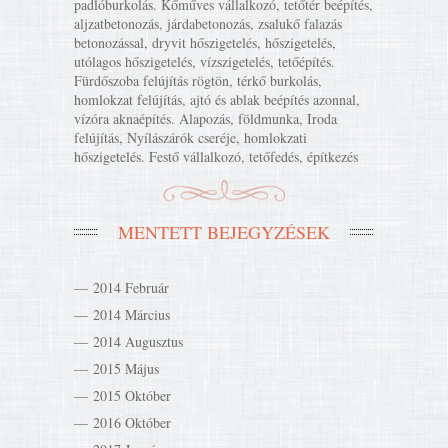
padlóburkolás. Kőműves vállalkozó, tetőtér beépítés,
aljzatbetonozás, járdabetonozás, zsalukő falazás
betonozással, dryvit hőszigetelés, hőszigetelés,
utólagos hőszigetelés, vízszigetelés, tetőépítés.
Fürdőszoba felújítás rögtön, térkő burkolás,
homlokzat felújítás, ajtó és ablak beépítés azonnal,
vízóra aknaépítés. Alapozás, földmunka, Iroda
felújítás, Nyílászárók cseréje, homlokzati
hőszigetelés. Festő vállalkozó, tetőfedés, építkezés
MENTETT BEJEGYZÉSEK
2014 Február
2014 Március
2014 Augusztus
2015 Május
2015 Október
2016 Október