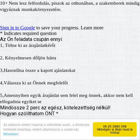
Az oldalunk sütiket használ a működése során, a törvényes
06 20 3880 098
feltételek betartása mellett alkalmazzuk a cookie-kat.
Hétvégén is Akár most is
hívhat
Bővebben