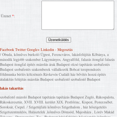
Üzenet
*
:
Facebook
Twitter
Google+
Linkedin
- Megosztás
/ Óbuda, kőműves burkoló Újpest, Ferencváros, lakásfelújítás Kőbánya, a
második legjobb szakember Lágymányos, Angyalföld, falazás itongfal falazás
Budapest itongfal építés mázolás árak Budapest olcsó tapétázás szobafestés
Budapest szobafestés szakemberek vállalkozók Bobcat tereprendezés
földmunka bérlés kölcsönzés Rávkevén Családi ház bővítés hozzá építés
átalakítás felújítás mázolás Budapest szobafestő szobafestő Budapest
lakás takarítás
szobafestő mázoló Budapest tapétázás tapétázás Budapest Zugló, Rákospalota,
Rákoskeresztúr, XVII. XVIII. kerület XIX. Pestlőrinc, Kispest, Pesterzsébet.
Soroksár, Csepel. / Szigetújfalú kőműves Szigethalom , ház hőszigetelés
Szigetszentmiklós, Halásztelek ,kőműves Dömsöd, Majosháza , Lórév Makád
Taksony , Dunavarsány, Tas , Budapest lakásfelújítás hőszigetelés kőműves