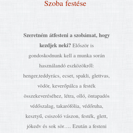
Szoba festése
Szeretném átfesteni a szobámat, hogy
kezdjek neki?
Először is
gondoskodnunk kell a munka során
használandó eszközökről:
henger,teddyrács, ecset, spakli, glettvas,
vödör, keverőpálca a festék
összekeveréséhez, létra, olló, öntapadós
védőszalag, takarófólia, védőruha,
kesztyű, csiszoló vászon, festék, glett,
jókedv és sok sör…. Ezután a festeni