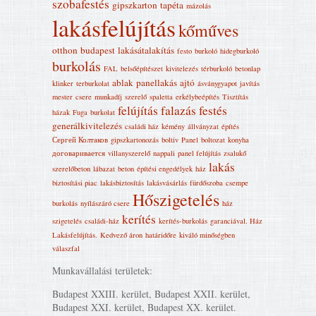
szobafestés
gipszkarton
tapéta
mázolás
lakásfelújítás
kőműves
otthon
budapest
lakásátalakítás
festo
burkoló
hidegburkoló
burkolás
FAL
belsőépítészet
kivitelezés
térburkoló
betonlap
ablak
panellakás
ajtó
klinker
terburkolat
ásványgyapot
javítás
mester
csere
munkadíj
szerelő
spaletta
erkélybeépítés
Tisztítás
felújítás
falazás
festés
házak
Fuga
burkolat
generálkivitelezés
családi ház
kémény
állványzat
építés
Сергей Колтаков
gipszkartonozás
boltiv
Panel
boltozat
konyha
договаривается
villanyszerelő
nappali
panel felújítás
zsalukő
lakás
szerelőbeton
lábazat
beton
építési engedélyek
ház
biztosítási piac
lakásbiztosítás
lakásvásárlás
fürdőszoba
csempe
Hőszigetelés
burkolás
nyílászáró csere
ház
kerítés
szigetelés
családi-ház
kerítés-burkolás
garanciával. Ház
Lakásfelújítás‎.
Kedvező áron
határidőre
kiváló minőségben
válaszfal
Munkavállalási területek:
Budapest XXIII. kerület, Budapest XXII. kerület,
Budapest XXI. kerület, Budapest XX. kerület.