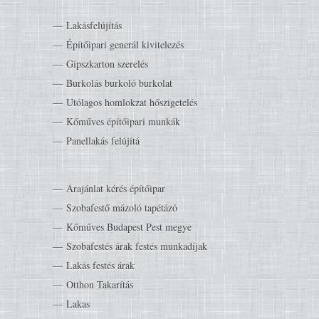
Lakásfelújítás
Építőipari generál kivitelezés
Gipszkarton szerelés
Burkolás burkoló burkolat
Utólagos homlokzat hőszigetelés
Kőműves építőipari munkák
Panellakás felújítá
Árajánlat kérés építőipar
Szobafestő mázoló tapétázó
Kőműves Budapest Pest megye
Szobafestés árak festés munkadíjak
Lakás festés árak
Otthon Takarítás
Lakas