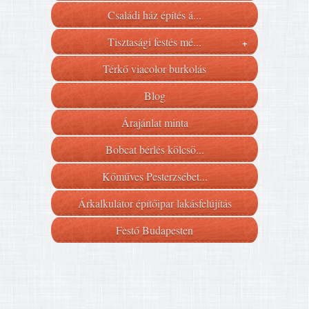
Családi ház építés á...
Tisztasági festés mé...
+
Térkő viacolor burkolás
Blog
Árajánlat minta
Bobcat bérlés kölcsö...
Kőműves Pesterzsébet...
Árkalkulátor építőipar lakásfelújítás
Festő Budapesten