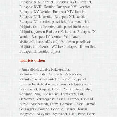
Budapest XIX. Kerület, Budapest XVIII. kerület,
Budapest XVII. Kerület, Budapest XVI. kerület.
Budapest XV. kerület, Budapest XIV. kerület,
Budapest XIII. kerület, Budapest XII. kerület,
Budapest XI. kerület, panel felújítás, panellakás
felújítás, ami időszerűvé vált. panel fürdőszoba
felújítása gyorsan Budapest X. kerület, Budapest IX.
kerület. Budapest IV. kerület, Vállalkozót,
kivitelezőt keres lakásfelújítás, olcson panellakás
felújítás, fürdőszoba, WC-hez Budapest III. kerület.
Budapest II. kerület, Újpest
takarítás otthon
, Angyalföld, Zugló, Rákospalota,
Rákosszentmihály, Pestújhely, Rákoscsaba,
Rákoskeresztúr, Rákostelep, Pestlőrinc, panel
fürdőszoba átalakítás vagy konyha felújítás olcsó
Pesterzsébet, Kispest, Üröm, Pomáz, Szentendre,
Solymár, Pilis, Budakalász. Dunakeszi, Fót,
Őrbottyán, Veresegyház, Szada, Kerepes, Csomád.
Aszód, Alsónémedi, Dány, Domony, Ecser, Farmos,
Galgagyörk, Gomba, Gödöllő, Isaszeg. Kartal,
Mogyoród, Nagykáta. Nyársapát, Pánt, Penc, Péteri,