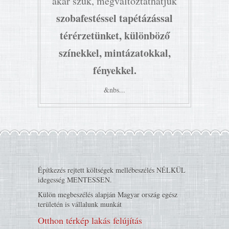
akár szűk, megváltoztathatjuk
szobafestéssel tapétázással
térérzetünket, különböző
színekkel, mintázatokkal,
fényekkel.
&nbs...
Építkezés rejtett költségek mellébeszélés NÉLKÜL
idegesség MENTESSEN.
Külön megbeszélés alapján Magyar ország egész
területén is vállalunk munkát
Otthon térkép lakás felújítás