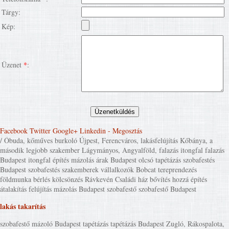
Tárgy:
Kép:
Üzenet
*
:
Facebook
Twitter
Google+
Linkedin
- Megosztás
/ Óbuda, kőműves burkoló Újpest, Ferencváros, lakásfelújítás Kőbánya, a
második legjobb szakember Lágymányos, Angyalföld, falazás itongfal falazás
Budapest itongfal építés mázolás árak Budapest olcsó tapétázás szobafestés
Budapest szobafestés szakemberek vállalkozók Bobcat tereprendezés
földmunka bérlés kölcsönzés Rávkevén Családi ház bővítés hozzá építés
átalakítás felújítás mázolás Budapest szobafestő szobafestő Budapest
lakás takarítás
szobafestő mázoló Budapest tapétázás tapétázás Budapest Zugló, Rákospalota,