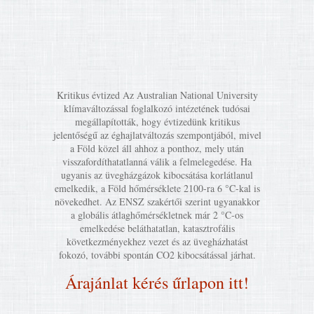
Kritikus évtized Az Australian National University
klímaváltozással foglalkozó intézetének tudósai
megállapították, hogy évtizedünk kritikus
jelentőségű az éghajlatváltozás szempontjából, mivel
a Föld közel áll ahhoz a ponthoz, mely után
visszafordíthatatlanná válik a felmelegedése. Ha
ugyanis az üvegházgázok kibocsátása korlátlanul
emelkedik, a Föld hőmérséklete 2100-ra 6 °C-kal is
növekedhet. Az ENSZ szakértői szerint ugyanakkor
a globális átlaghőmérsékletnek már 2 °C-os
emelkedése beláthatatlan, katasztrofális
következményekhez vezet és az üvegházhatást
fokozó, további spontán CO2 kibocsátással járhat.
Árajánlat kérés űrlapon itt!