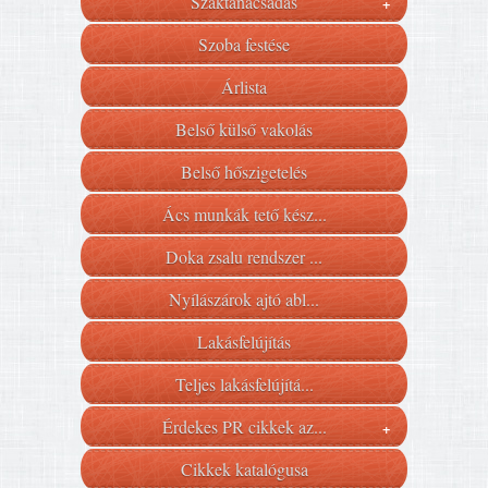
Szaktanácsadás
+
Szoba festése
Árlista
Belső külső vakolás
Belső hőszigetelés
Ács munkák tető kész...
Doka zsalu rendszer ...
Nyílászárok ajtó abl...
Lakásfelújítás
Teljes lakásfelújítá...
Érdekes PR cikkek az...
+
Cikkek katalógusa