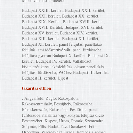
Munkavállalási területek:
Budapest XXIII. kerület, Budapest XXII. kerület,
Budapest XXI. kerület, Budapest XX. kerület.
Budapest XIX. Kerület, Budapest XVIII. kerület,
Budapest XVII. Kerület, Budapest XVI. kerület.
Budapest XV. kerület, Budapest XIV. kerület,
Budapest XIII. kerület, Budapest XII. kerület,
Budapest XI. kerület, panel felújítás, panellakás
felújítás, ami időszerűvé vált. panel fürdőszoba
felújítása gyorsan Budapest X. kerület, Budapest IX.
kerület. Budapest IV. kerület, Vállalkozót,
kivitelezőt keres lakásfelújítás, olcson panellakás
felújítás, fürdőszoba, WC-hez Budapest III. kerület.
Budapest II. kerület, Újpest
takarítás otthon
, Angyalföld, Zugló, Rákospalota,
Rákosszentmihály, Pestújhely, Rákoscsaba,
Rákoskeresztúr, Rákostelep, Pestlőrinc, panel
fürdőszoba átalakítás vagy konyha felújítás olcsó
Pesterzsébet, Kispest, Üröm, Pomáz, Szentendre,
Solymár, Pilis, Budakalász. Dunakeszi, Fót,
Őrbottyán, Veresegyház, Szada, Kerepes, Csomád.