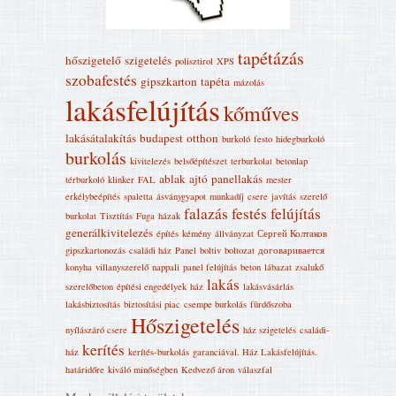
tapétázás
hőszigetelő
szigetelés
polisztirol
XPS
szobafestés
gipszkarton
tapéta
mázolás
lakásfelújítás
kőműves
lakásátalakítás
budapest
otthon
burkoló
festo
hidegburkoló
burkolás
kivitelezés
belsőépítészet
terburkolat
betonlap
ablak
ajtó
panellakás
térburkoló
klinker
FAL
mester
erkélybeépítés
spaletta
ásványgyapot
munkadíj
csere
javítás
szerelő
falazás
festés
felújítás
burkolat
Tisztítás
Fuga
házak
generálkivitelezés
építés
kémény
állványzat
Сергей Колтаков
gipszkartonozás
családi ház
Panel
boltiv
boltozat
договаривается
konyha
villanyszerelő
nappali
panel felújítás
beton
lábazat
zsalukő
lakás
szerelőbeton
építési engedélyek
ház
lakásvásárlás
lakásbiztosítás
biztosítási piac
csempe burkolás
fürdőszoba
Hőszigetelés
nyílászáró csere
ház szigetelés
családi-
kerítés
ház
kerítés-burkolás
garanciával. Ház Lakásfelújítás‎.
határidőre
kiváló minőségben
Kedvező áron
válaszfal