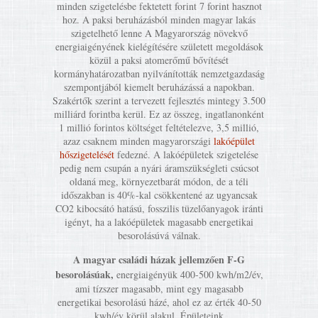
minden szigetelésbe fektetett forint 7 forint hasznot
hoz. A paksi beruházásból minden magyar lakás
szigetelhető lenne A Magyarország növekvő
energiaigényének kielégítésére született megoldások
közül a paksi atomerőmű bővítését
kormányhatározatban nyilvánították nemzetgazdaság
szempontjából kiemelt beruházássá a napokban.
Szakértők szerint a tervezett fejlesztés mintegy 3.500
milliárd forintba kerül. Ez az összeg, ingatlanonként
1 millió forintos költséget feltételezve, 3,5 millió,
azaz csaknem minden magyarországi
lakóépület
hőszigetelését
fedezné. A lakóépületek szigetelése
pedig nem csupán a nyári áramszükségleti csúcsot
oldaná meg, környezetbarát módon, de a téli
időszakban is 40%-kal csökkentené az ugyancsak
CO2 kibocsátó hatású, fosszilis tüzelőanyagok iránti
igényt, ha a lakóépületek magasabb energetikai
besorolásúvá válnak.
A magyar családi házak jellemzően F-G
besorolásúak,
energiaigényük 400-500 kwh/m2/év,
ami tízszer magasabb, mint egy magasabb
energetikai besorolású házé, ahol ez az érték 40-50
kwh/év körül alakul. Épületeink