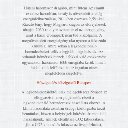
Hűteni háromszor drágább, mint fűteni Az elmúlt
évekhez hasonlóan, tavaly is növekedett a világ
energiafelhasználása, 2011-ben összesen 2,5%-kal.
Riasztó tény, hogy Magyarországon az előrejelzések
alapján 2030-ra olyan szintet ér el az energiaigény,
amit a hazai erőműpark nem tud kiszolgálni. A
megnövekedett energiaigény oka nyáron a fokozódó
kánikula, amire sokan a légkondicionáló
berendezéseket vélik a legjobb megoldásnak. Az
otthonok hőmérsékletének 1 fokkal való csökkentése
ugyanakkor háromszor több energiába kerül, mint 1
fokkal való felfűtése, ha az ingatlan nincs
megfelelően szigetelve.
Hőszigetelés hőszigetelő Budapest
A légkondicionálóktól csak melegebb lesz Nyáron az
elfogyasztott energia jelentős részét a
légkondicionáló berendezések használata okozza. A
klíma használata azonban ördögi körforgásba taszít
bennünket, hiszen a helyiségek hűtésére áramot kell
használnunk, aminek előállítása CO2 kibocsátással
jár, a CO2 kibocsátás fokozza az üvegházhatást,