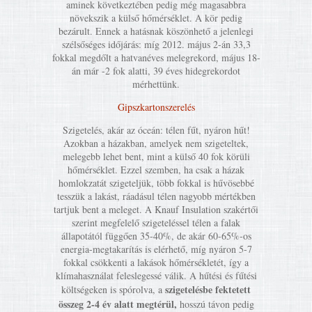
aminek következtében pedig még magasabbra
növekszik a külső hőmérséklet. A kör pedig
bezárult. Ennek a hatásnak köszönhető a jelenlegi
szélsőséges időjárás: míg 2012. május 2-án 33,3
fokkal megdőlt a hatvanéves melegrekord, május 18-
án már -2 fok alatti, 39 éves hidegrekordot
mérhettünk.
Gipszkartonszerelés
Szigetelés, akár az óceán: télen fűt, nyáron hűt!
Azokban a házakban, amelyek nem szigeteltek,
melegebb lehet bent, mint a külső 40 fok körüli
hőmérséklet. Ezzel szemben, ha csak a házak
homlokzatát szigeteljük, több fokkal is hűvösebbé
tesszük a lakást, ráadásul télen nagyobb mértékben
tartjuk bent a meleget. A Knauf Insulation szakértői
szerint megfelelő szigeteléssel télen a falak
állapotától függően 35-40%, de akár 60-65%-os
energia-megtakarítás is elérhető, míg nyáron 5-7
fokkal csökkenti a lakások hőmérsékletét, így a
klímahasználat feleslegessé válik. A hűtési és fűtési
szigetelésbe fektetett
költségeken is spórolva, a
összeg 2-4 év alatt megtérül,
hosszú távon pedig