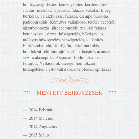
hol tisztasági festés, kéményépítés, kerítésépítés.
Javítás, mázolás, tapétázás, falazás, vakolás, hideg
burkolás, válaszfalazás, falazás, csempe burkolás,
padlóburkolás. Kőműves vállalkozó, tetőtér beépítés,
aljzatbetonozás, járdabetonozás, zsalukő falazás
betonozással, dryvit hőszigetelés, hőszigetelés,
utólagos hőszigetelés, vízszigetelés, tetőépítés.
Fürdőszoba felújítás rögtön, térkő burkolás,
homlokzat felújítás, ajtó és ablak beépítés azonnal,
vízóra aknaépítés. Alapozás, földmunka, Iroda
felújítás, Nyílászárók cseréje, homlokzati
hőszigetelés. Festő vállalkozó, tetőfedés, építkezés
MENTETT BEJEGYZÉSEK
2014 Február
2014 Március
2014 Augusztus
2015 Május