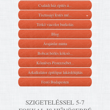
Családi ház építés á...
Tisztasági festés mé...
+
Térkő viacolor burkolás
Blog
Árajánlat minta
Bobcat bérlés kölcsö...
Kőműves Pesterzsébet...
Árkalkulátor építőipar lakásfelújítás
Festő Budapesten
SZIGETELÉSSEL 5-7