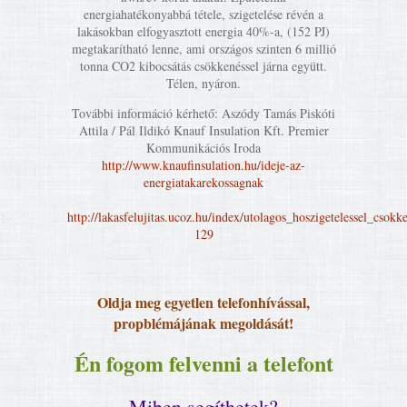
energiahatékonyabbá tétele, szigetelése révén a
lakásokban elfogyasztott energia 40%-a, (152 PJ)
megtakarítható lenne, ami országos szinten 6 millió
tonna CO2 kibocsátás csökkenéssel járna együtt.
Télen, nyáron.
További információ kérhető: Aszódy Tamás Piskóti
Attila / Pál Ildikó Knauf Insulation Kft. Premier
Kommunikációs Iroda
http://www.knaufinsulation.hu/ideje-az-
energiatakarekossagnak
http://lakasfelujitas.ucoz.hu/index/utolagos_hoszigetelessel_csokk
129
Oldja meg egyetlen telefonhívással,
propblémájának megoldását!
Én fogom felvenni a telefont
Miben segíthetek?