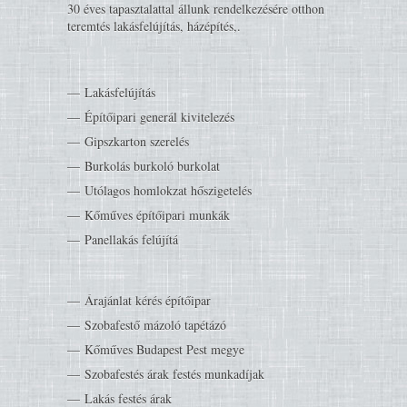
30 éves tapasztalattal állunk rendelkezésére otthon
teremtés lakásfelújítás, házépítés,.
Lakásfelújítás
Építőipari generál kivitelezés
Gipszkarton szerelés
Burkolás burkoló burkolat
Utólagos homlokzat hőszigetelés
Kőműves építőipari munkák
Panellakás felújítá
Árajánlat kérés építőipar
Szobafestő mázoló tapétázó
Kőműves Budapest Pest megye
Szobafestés árak festés munkadíjak
Lakás festés árak