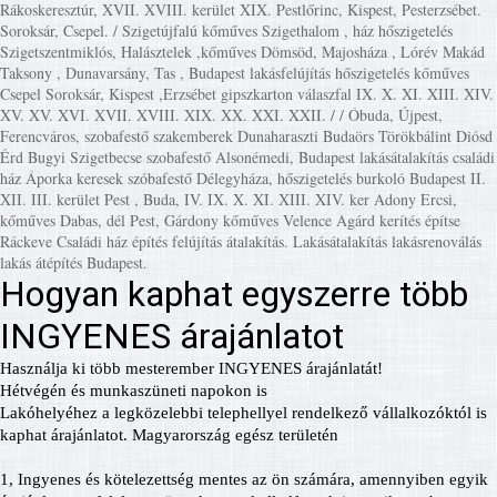
Rákoskeresztúr, XVII. XVIII. kerület XIX. Pestlőrinc, Kispest, Pesterzsébet.
Soroksár, Csepel. / Szigetújfalú kőműves Szigethalom , ház hőszigetelés
Szigetszentmiklós, Halásztelek ,kőműves Dömsöd, Majosháza , Lórév Makád
Taksony , Dunavarsány, Tas , Budapest lakásfelújítás hőszigetelés kőműves
Csepel Soroksár, Kispest ,Erzsébet gipszkarton válaszfal IX. X. XI. XIII. XIV.
XV. XV. XVI. XVII. XVIII. XIX. XX. XXI. XXII. / / Óbuda, Újpest,
Ferencváros, szobafestő szakemberek Dunaharaszti Budaörs Törökbálint Diósd
Érd Bugyi Szigetbecse szobafestő Alsonémedi, Budapest lakásátalakítás családi
ház Áporka keresek szóbafestő Délegyháza, hőszigetelés burkoló Budapest II.
XII. III. kerület Pest , Buda, IV. IX. X. XI. XIII. XIV. ker Adony Ercsi,
kőműves Dabas, dél Pest, Gárdony kőműves Velence Agárd kerítés építse
Ráckeve Családi ház építés felújítás átalakítás. Lakásátalakítás lakásrenoválás
lakás átépítés Budapest.