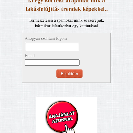
ki egy korrekt árajánlat mik a
lakásfelújítás trendek képekkel..
Természetesen a spamokat mink se szeretjük,
bármikor leíratkozhat egy kattintással
Ahogyan szolitani fogom
Email