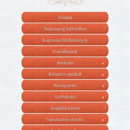
Főoldal
Tudásanyag hírlevélben
Kapcsolat Elérhetőségek
Fotóalbumok
Burkolás
+
Kőműves munkák
+
Hőszigetelés
+
Szobafestés
+
Árajánlat kérése
Gipszkarton szerelés
+