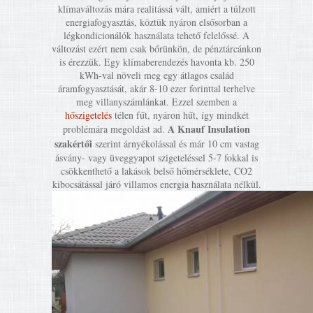
klímaváltozás mára realitássá vált, amiért a túlzott
energiafogyasztás, köztük nyáron elsősorban a
légkondicionálók használata tehető felelőssé. A
változást ezért nem csak bőrünkön, de pénztárcánkon
is érezzük. Egy klímaberendezés havonta kb. 250
kWh-val növeli meg egy átlagos család
áramfogyasztását, akár 8-10 ezer forinttal terhelve
meg villanyszámlánkat. Ezzel szemben a
hőszigetelés
télen fűt, nyáron hűt, így mindkét
A Knauf Insulation
problémára megoldást ad.
szakértői
szerint árnyékolással és már 10 cm vastag
ásvány- vagy üveggyapot szigeteléssel 5-7 fokkal is
csökkenthető a lakások belső hőmérséklete, CO2
kibocsátással járó villamos energia használata nélkül.