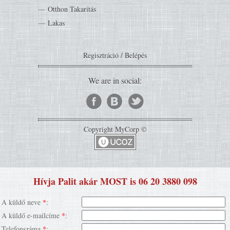
Otthon Takarítás
Lakas
Regisztráció
/
Belépés
We are in social:
Copyright MyCorp ©
Hívja Palit akár MOST is 06 20 3880 098
A küldő neve
*
:
A küldő e-mailcíme
*
:
Telefonszáma
*
: