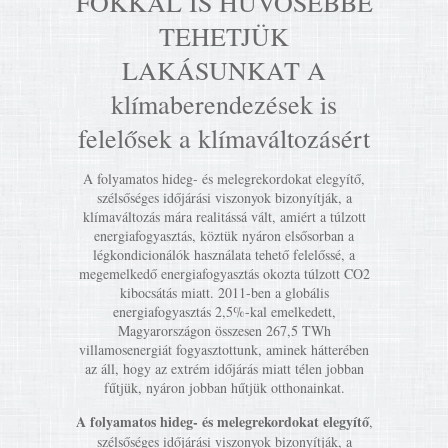
FOKKAL IS HŰVÖSEBBÉ
TEHETJÜK
LAKÁSUNKAT A
klímaberendezések is
felelősek a klímaváltozásért
A folyamatos hideg- és melegrekordokat elegyítő,
szélsőséges időjárási viszonyok bizonyítják, a
klímaváltozás mára realitássá vált, amiért a túlzott
energiafogyasztás, köztük nyáron elsősorban a
légkondicionálók használata tehető felelőssé, a
megemelkedő energiafogyasztás okozta túlzott CO2
kibocsátás miatt. 2011-ben a globális
energiafogyasztás 2,5%-kal emelkedett,
Magyarországon összesen 267,5 TWh
villamosenergiát fogyasztottunk, aminek hátterében
az áll, hogy az extrém időjárás miatt télen jobban
fűtjük, nyáron jobban hűtjük otthonainkat.
A folyamatos hideg- és melegrekordokat elegyítő
,
szélsőséges időjárási viszonyok bizonyítják, a