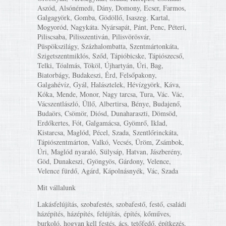
Aszód, Alsónémedi, Dány, Domony, Ecser, Farmos,
Galgagyörk, Gomba, Gödöllő, Isaszeg. Kartal,
Mogyoród, Nagykáta. Nyársapát, Pánt, Penc, Péteri,
Piliscsaba, Pilisszentiván, Pilisvörösvár,
Püspökszilágy, Százhalombatta, Szentmártonkáta,
Szigetszentmiklós, Sződ, Tápióbicske, Tápiószecső,
Telki, Tóalmás, Tököl, Újhartyán, Úri, Bag,
Biatorbágy, Budakeszi, Érd, Felsőpakony,
Galgahévíz, Gyál, Halásztelek, Hévízgyörk, Káva,
Kóka, Mende, Monor, Nagy tarcsa, Tura, Vác. Vác,
Vácszentlászló, Üllő, Albertirsa, Bénye, Budajenő,
Budaörs, Csömör, Diósd, Dunaharaszti, Dömsöd,
Erdőkertes, Fót, Galgamácsa, Gyömrő, Iklad,
Kistarcsa, Maglód, Pécel, Szada, Szentlőrinckáta,
Tápiószentmárton, Valkó, Vecsés, Üröm, Zsámbok,
Úri, Maglód nyaraló, Sülysáp, Hatvan, Jászberény,
Göd, Dunakeszi, Gyöngyös, Gárdony, Velence,
Velence fürdő, Agárd, Kápolnásnyék, Vác, Szada
Mit vállalunk
Lakásfelújítás, szobafestés, szobafestő, festő, családi
házépítés, házépítés, felújítás, építés, kőműves,
burkoló, hogyan kell festés, ács, tetőfedő, építkezés,