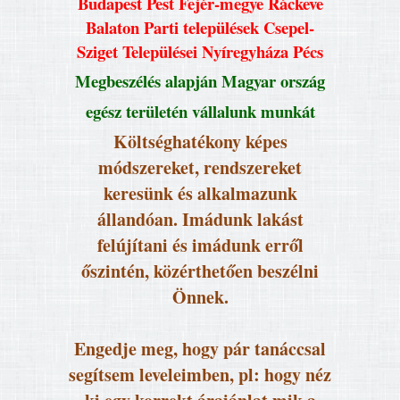
Budapest Pest Fejér-megye Ráckeve
Balaton Parti települések Csepel-
Sziget Települései Nyíregyháza Pécs
Megbeszélés alapján Magyar ország
egész területén vállalunk munkát
Költséghatékony képes
módszereket, rendszereket
keresünk és alkalmazunk
állandóan. Imádunk lakást
felújítani és imádunk erről
őszintén, közérthetően beszélni
Önnek.
Engedje meg, hogy pár tanáccsal
segítsem leveleimben, pl: hogy néz