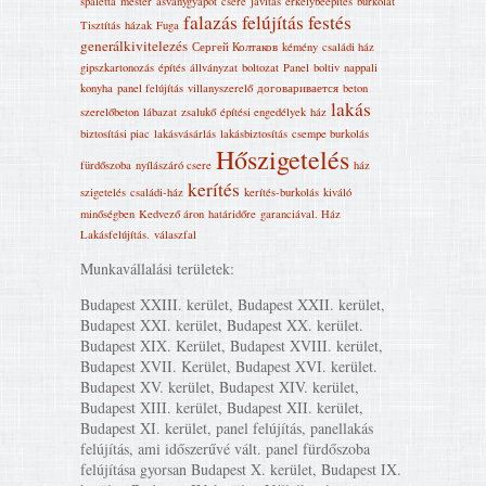
spaletta
mester
ásványgyapot
csere
javítás
erkélybeépítés
burkolat
falazás
felújítás
festés
Tisztítás
házak
Fuga
generálkivitelezés
Сергей Колтаков
kémény
családi ház
gipszkartonozás
építés
állványzat
boltozat
Panel
boltiv
nappali
konyha
panel felújítás
villanyszerelő
договаривается
beton
lakás
szerelőbeton
lábazat
zsalukő
építési engedélyek
ház
biztosítási piac
lakásvásárlás
lakásbiztosítás
csempe burkolás
Hőszigetelés
fürdőszoba
nyílászáró csere
ház
kerítés
szigetelés
családi-ház
kerítés-burkolás
kiváló
minőségben
Kedvező áron
határidőre
garanciával. Ház
Lakásfelújítás‎.
válaszfal
Munkavállalási területek:
Budapest XXIII. kerület, Budapest XXII. kerület,
Budapest XXI. kerület, Budapest XX. kerület.
Budapest XIX. Kerület, Budapest XVIII. kerület,
Budapest XVII. Kerület, Budapest XVI. kerület.
Budapest XV. kerület, Budapest XIV. kerület,
Budapest XIII. kerület, Budapest XII. kerület,
Budapest XI. kerület, panel felújítás, panellakás
felújítás, ami időszerűvé vált. panel fürdőszoba
felújítása gyorsan Budapest X. kerület, Budapest IX.