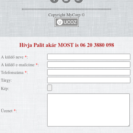
Copyright MyCorp ©
Hívja Palit akár MOST is 06 20 3880 098
A küldő neve
*
:
A küldő e-mailcíme
*
:
Telefonszáma
*
:
Tárgy:
Kép:
Üzenet
*
: