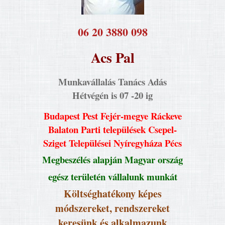
​06 20 3880 098
Acs Pal
Munkavállalás Tanács Adás
Hétvégén is 07 -20 ig
Budapest Pest Fejér-megye Ráckeve
Balaton Parti települések Csepel-
Sziget Települései Nyíregyháza Pécs
Megbeszélés alapján Magyar ország
egész területén vállalunk munkát
Költséghatékony képes
módszereket, rendszereket
keresünk és alkalmazunk