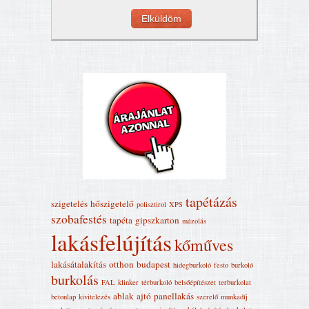
tapétázás
szigetelés
hőszigetelő
polisztirol
XPS
szobafestés
tapéta
gipszkarton
mázolás
lakásfelújítás
kőműves
lakásátalakítás
otthon
budapest
hidegburkoló
festo
burkoló
burkolás
FAL
klinker
térburkoló
belsőépítészet
terburkolat
ablak
ajtó
panellakás
betonlap
kivitelezés
szerelő
munkadíj