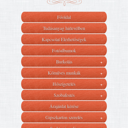
Főoldal
Tudásanyag hírlevélben
Kapcsolat Elérhetőségek
Fotóalbumok
Burkolás
+
Kőműves munkák
+
Hőszigetelés
+
Szobafestés
+
Árajánlat kérése
Gipszkarton szerelés
+