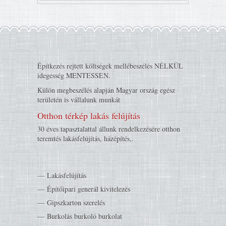
Építkezés rejtett költségek mellébeszélés NÉLKÜL
idegesség MENTESSEN.
Külön megbeszélés alapján Magyar ország egész
területén is vállalunk munkát
Otthon térkép lakás felújítás
30 éves tapasztalattal állunk rendelkezésére otthon
teremtés lakásfelújítás, házépítés,.
Lakásfelújítás
Építőipari generál kivitelezés
Gipszkarton szerelés
Burkolás burkoló burkolat