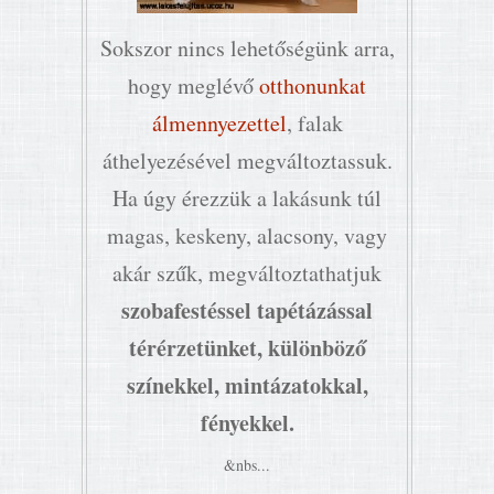
Sokszor nincs lehetőségünk arra,
hogy meglévő
otthonunkat
álmennyezettel
, falak
áthelyezésével megváltoztassuk.
Ha úgy érezzük a lakásunk túl
magas, keskeny, alacsony, vagy
akár szűk, megváltoztathatjuk
szobafestéssel tapétázással
térérzetünket, különböző
színekkel, mintázatokkal,
fényekkel.
&nbs...