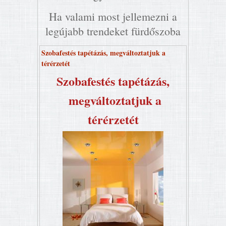
Ha valami most jellemezni a
legújabb trendeket fürdőszoba
Szobafestés tapétázás, megváltoztatjuk a
térérzetét
Szobafestés tapétázás,
megváltoztatjuk a
térérzetét