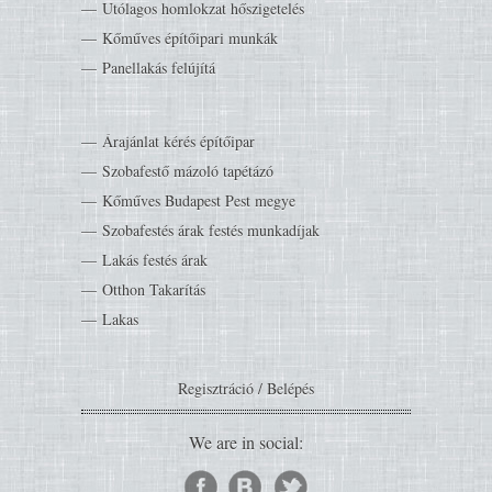
Utólagos homlokzat hőszigetelés
Kőműves építőipari munkák
Panellakás felújítá
Árajánlat kérés építőipar
Szobafestő mázoló tapétázó
Kőműves Budapest Pest megye
Szobafestés árak festés munkadíjak
Lakás festés árak
Otthon Takarítás
Lakas
Regisztráció
/
Belépés
We are in social: