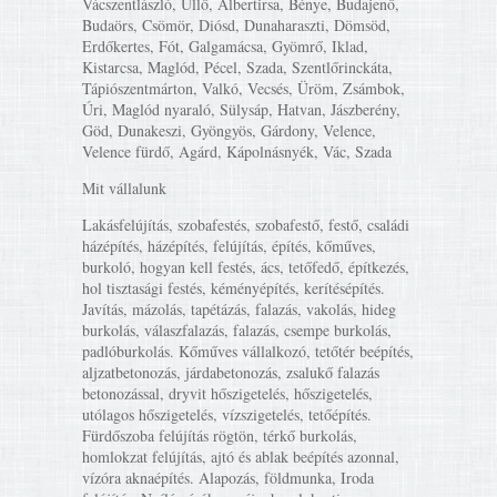
Vácszentlászló, Üllő, Albertirsa, Bénye, Budajenő,
Budaörs, Csömör, Diósd, Dunaharaszti, Dömsöd,
Erdőkertes, Fót, Galgamácsa, Gyömrő, Iklad,
Kistarcsa, Maglód, Pécel, Szada, Szentlőrinckáta,
Tápiószentmárton, Valkó, Vecsés, Üröm, Zsámbok,
Úri, Maglód nyaraló, Sülysáp, Hatvan, Jászberény,
Göd, Dunakeszi, Gyöngyös, Gárdony, Velence,
Velence fürdő, Agárd, Kápolnásnyék, Vác, Szada
Mit vállalunk
Lakásfelújítás, szobafestés, szobafestő, festő, családi
házépítés, házépítés, felújítás, építés, kőműves,
burkoló, hogyan kell festés, ács, tetőfedő, építkezés,
hol tisztasági festés, kéményépítés, kerítésépítés.
Javítás, mázolás, tapétázás, falazás, vakolás, hideg
burkolás, válaszfalazás, falazás, csempe burkolás,
padlóburkolás. Kőműves vállalkozó, tetőtér beépítés,
aljzatbetonozás, járdabetonozás, zsalukő falazás
betonozással, dryvit hőszigetelés, hőszigetelés,
utólagos hőszigetelés, vízszigetelés, tetőépítés.
Fürdőszoba felújítás rögtön, térkő burkolás,
homlokzat felújítás, ajtó és ablak beépítés azonnal,
vízóra aknaépítés. Alapozás, földmunka, Iroda