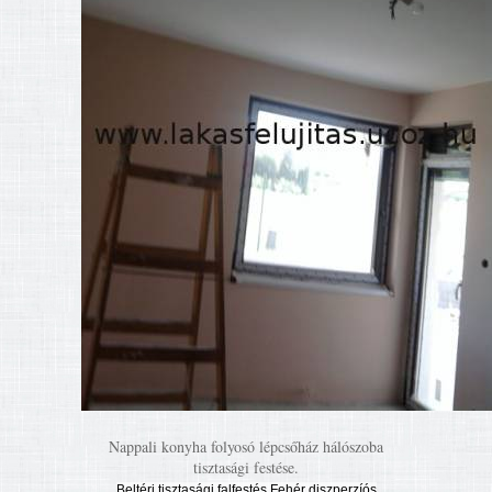
Nappali konyha folyosó lépcsőház hálószoba
tisztasági festése.
Beltéri tisztasági falfestés Fehér diszperzíós