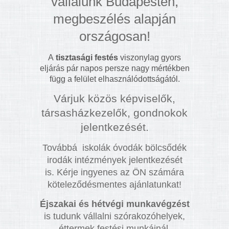
vállalunk Budapesten,
megbeszélés alapján
országosan!
A
tisztasági festés
viszonylag gyors
eljárás pár napos persze nagy mértékben
függ a felület elhasználódottságától.
Várjuk közös képviselők,
társasházkezelők, gondnokok
jelentkezését.
Továbbá iskolák óvodák bölcsődék
irodák intézmények jelentkezését
is. Kérje ingyenes az ÖN számára
köteleződésmentes ajánlatunkat!
Éjszakai és hétvégi munkavégzést
is tudunk vállalni szórakozóhelyek,
éttermek festési munkáinál.