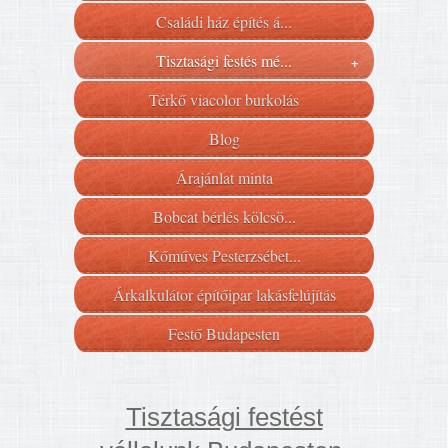
Családi ház építés á...
Tisztasági festés mé...
+
Térkő viacolor burkolás
Blog
Árajánlat minta
Bobcat bérlés kölcsö...
Kőműves Pesterzsébet...
Árkalkulátor építőipar lakásfelújítás
Festő Budapesten
Tisztasági festést