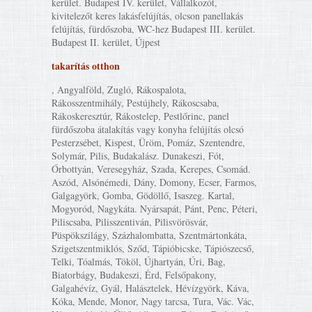
kerület. Budapest IV. kerület, Vállalkozót,
kivitelezőt keres lakásfelújítás, olcson panellakás
felújítás, fürdőszoba, WC-hez Budapest III. kerület.
Budapest II. kerület, Újpest
takarítás otthon
, Angyalföld, Zugló, Rákospalota,
Rákosszentmihály, Pestújhely, Rákoscsaba,
Rákoskeresztúr, Rákostelep, Pestlőrinc, panel
fürdőszoba átalakítás vagy konyha felújítás olcsó
Pesterzsébet, Kispest, Üröm, Pomáz, Szentendre,
Solymár, Pilis, Budakalász. Dunakeszi, Fót,
Őrbottyán, Veresegyház, Szada, Kerepes, Csomád.
Aszód, Alsónémedi, Dány, Domony, Ecser, Farmos,
Galgagyörk, Gomba, Gödöllő, Isaszeg. Kartal,
Mogyoród, Nagykáta. Nyársapát, Pánt, Penc, Péteri,
Piliscsaba, Pilisszentiván, Pilisvörösvár,
Püspökszilágy, Százhalombatta, Szentmártonkáta,
Szigetszentmiklós, Sződ, Tápióbicske, Tápiószecső,
Telki, Tóalmás, Tököl, Újhartyán, Úri, Bag,
Biatorbágy, Budakeszi, Érd, Felsőpakony,
Galgahévíz, Gyál, Halásztelek, Hévízgyörk, Káva,
Kóka, Mende, Monor, Nagy tarcsa, Tura, Vác. Vác,