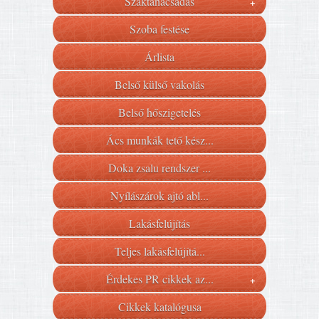
Szaktanácsadás
+
Szoba festése
Árlista
Belső külső vakolás
Belső hőszigetelés
Ács munkák tető kész...
Doka zsalu rendszer ...
Nyílászárok ajtó abl...
Lakásfelújítás
Teljes lakásfelújítá...
Érdekes PR cikkek az...
+
Cikkek katalógusa