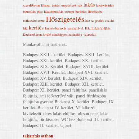
lakás
szerelőbeton
lábazat
építési engedélyek
ház
lakásvásárlás
biztosítási piac
lakásbiztosítás
csempe burkolás
fürdőszoba
Hőszigetelés
nyílászáró csere
ház szigetelés
családi-
kerítés
ház
kerítés-burkolás
garanciával. Ház Lakásfelújítás‎.
Kedvező áron
kiváló minőségben
határidőre
válaszfal
Munkavállalási területek:
Budapest XXIII. kerület, Budapest XXII. kerület,
Budapest XXI. kerület, Budapest XX. kerület.
Budapest XIX. Kerület, Budapest XVIII. kerület,
Budapest XVII. Kerület, Budapest XVI. kerület.
Budapest XV. kerület, Budapest XIV. kerület,
Budapest XIII. kerület, Budapest XII. kerület,
Budapest XI. kerület, panel felújítás, panellakás
felújítás, ami időszerűvé vált. panel fürdőszoba
felújítása gyorsan Budapest X. kerület, Budapest IX.
kerület. Budapest IV. kerület, Vállalkozót,
kivitelezőt keres lakásfelújítás, olcson panellakás
felújítás, fürdőszoba, WC-hez Budapest III. kerület.
Budapest II. kerület, Újpest
takarítás otthon