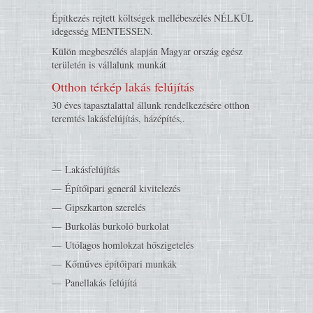
Építkezés rejtett költségek mellébeszélés NÉLKÜL
idegesség MENTESSEN.
Külön megbeszélés alapján Magyar ország egész
területén is vállalunk munkát
Otthon térkép lakás felújítás
30 éves tapasztalattal állunk rendelkezésére otthon
teremtés lakásfelújítás, házépítés,.
Lakásfelújítás
Építőipari generál kivitelezés
Gipszkarton szerelés
Burkolás burkoló burkolat
Utólagos homlokzat hőszigetelés
Kőműves építőipari munkák
Panellakás felújítá