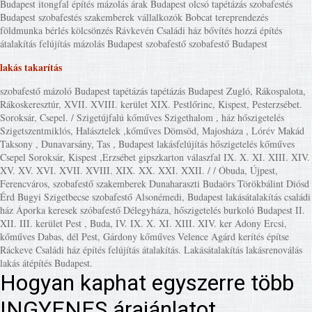
Budapest itongfal építés mázolás árak Budapest olcsó tapétázás szobafestés
Budapest szobafestés szakemberek vállalkozók Bobcat tereprendezés
földmunka bérlés kölcsönzés Rávkevén Családi ház bővítés hozzá építés
átalakítás felújítás mázolás Budapest szobafestő szobafestő Budapest
lakás takarítás
szobafestő mázoló Budapest tapétázás tapétázás Budapest Zugló, Rákospalota,
Rákoskeresztúr, XVII. XVIII. kerület XIX. Pestlőrinc, Kispest, Pesterzsébet.
Soroksár, Csepel. / Szigetújfalú kőműves Szigethalom , ház hőszigetelés
Szigetszentmiklós, Halásztelek ,kőműves Dömsöd, Majosháza , Lórév Makád
Taksony , Dunavarsány, Tas , Budapest lakásfelújítás hőszigetelés kőműves
Csepel Soroksár, Kispest ,Erzsébet gipszkarton válaszfal IX. X. XI. XIII. XIV.
XV. XV. XVI. XVII. XVIII. XIX. XX. XXI. XXII. / / Óbuda, Újpest,
Ferencváros, szobafestő szakemberek Dunaharaszti Budaörs Törökbálint Diósd
Érd Bugyi Szigetbecse szobafestő Alsonémedi, Budapest lakásátalakítás családi
ház Áporka keresek szóbafestő Délegyháza, hőszigetelés burkoló Budapest II.
XII. III. kerület Pest , Buda, IV. IX. X. XI. XIII. XIV. ker Adony Ercsi,
kőműves Dabas, dél Pest, Gárdony kőműves Velence Agárd kerítés építse
Ráckeve Családi ház építés felújítás átalakítás. Lakásátalakítás lakásrenoválás
lakás átépítés Budapest.