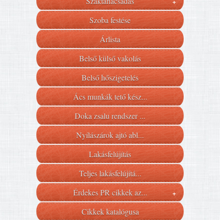
Szaktanácsadás
+
Szoba festése
Árlista
Belső külső vakolás
Belső hőszigetelés
Ács munkák tető kész...
Doka zsalu rendszer ...
Nyílászárok ajtó abl...
Lakásfelújítás
Teljes lakásfelújítá...
Érdekes PR cikkek az...
+
Cikkek katalógusa