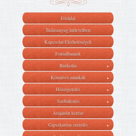
Főoldal
Tudásanyag hírlevélben
Kapcsolat Elérhetőségek
Fotóalbumok
Burkolás
+
Kőműves munkák
+
Hőszigetelés
+
Szobafestés
+
Árajánlat kérése
Gipszkarton szerelés
+