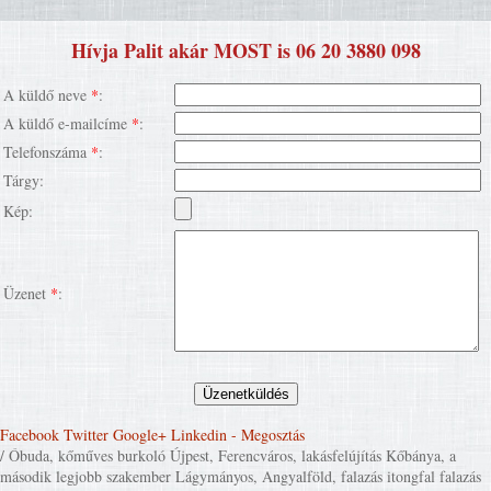
Hívja Palit akár MOST is 06 20 3880 098
A küldő neve
*
:
A küldő e-mailcíme
*
:
Telefonszáma
*
:
Tárgy:
Kép:
Üzenet
*
:
Facebook
Twitter
Google+
Linkedin
- Megosztás
/ Óbuda, kőműves burkoló Újpest, Ferencváros, lakásfelújítás Kőbánya, a
második legjobb szakember Lágymányos, Angyalföld, falazás itongfal falazás