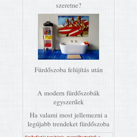
szeretne?
Fürdőszoba felújítás után
A modern fürdőszobák
egyszerűek
Ha valami most jellemezni a
legújabb trendeket fürdőszoba
Szobafestés tapétázás, megváltoztatjuk a