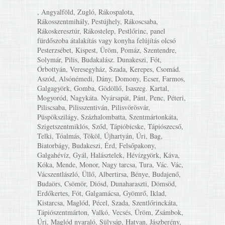
, Angyalföld, Zugló, Rákospalota,
Rákosszentmihály, Pestújhely, Rákoscsaba,
Rákoskeresztúr, Rákostelep, Pestlőrinc, panel
fürdőszoba átalakítás vagy konyha felújítás olcsó
Pesterzsébet, Kispest, Üröm, Pomáz, Szentendre,
Solymár, Pilis, Budakalász. Dunakeszi, Fót,
Őrbottyán, Veresegyház, Szada, Kerepes, Csomád.
Aszód, Alsónémedi, Dány, Domony, Ecser, Farmos,
Galgagyörk, Gomba, Gödöllő, Isaszeg. Kartal,
Mogyoród, Nagykáta. Nyársapát, Pánt, Penc, Péteri,
Piliscsaba, Pilisszentiván, Pilisvörösvár,
Püspökszilágy, Százhalombatta, Szentmártonkáta,
Szigetszentmiklós, Sződ, Tápióbicske, Tápiószecső,
Telki, Tóalmás, Tököl, Újhartyán, Úri, Bag,
Biatorbágy, Budakeszi, Érd, Felsőpakony,
Galgahévíz, Gyál, Halásztelek, Hévízgyörk, Káva,
Kóka, Mende, Monor, Nagy tarcsa, Tura, Vác. Vác,
Vácszentlászló, Üllő, Albertirsa, Bénye, Budajenő,
Budaörs, Csömör, Diósd, Dunaharaszti, Dömsöd,
Erdőkertes, Fót, Galgamácsa, Gyömrő, Iklad,
Kistarcsa, Maglód, Pécel, Szada, Szentlőrinckáta,
Tápiószentmárton, Valkó, Vecsés, Üröm, Zsámbok,
Úri, Maglód nyaraló, Sülysáp, Hatvan, Jászberény,