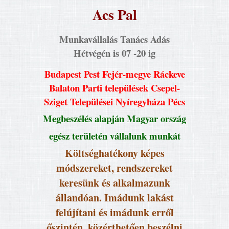
Acs Pal
Munkavállalás Tanács Adás
Hétvégén is 07 -20 ig
Budapest Pest Fejér-megye Ráckeve
Balaton Parti települések Csepel-
Sziget Települései Nyíregyháza Pécs
Megbeszélés alapján Magyar ország
egész területén vállalunk munkát
Költséghatékony képes
módszereket, rendszereket
keresünk és alkalmazunk
állandóan. Imádunk lakást
felújítani és imádunk erről
őszintén, közérthetően beszélni