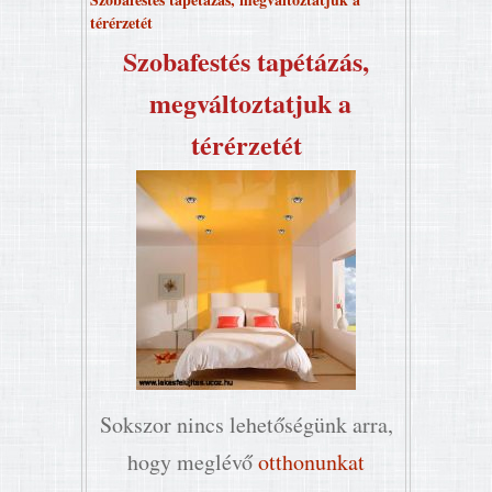
térérzetét
Szobafestés tapétázás,
megváltoztatjuk a
térérzetét
Sokszor nincs lehetőségünk arra,
hogy meglévő
otthonunkat