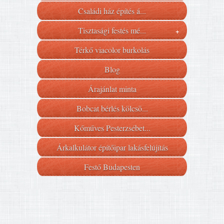
Családi ház építés á...
Tisztasági festés mé...
+
Térkő viacolor burkolás
Blog
Árajánlat minta
Bobcat bérlés kölcsö...
Kőműves Pesterzsébet...
Árkalkulátor építőipar lakásfelújítás
Festő Budapesten