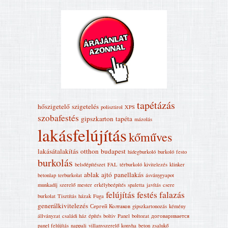
tapétázás
hőszigetelő
szigetelés
polisztirol
XPS
szobafestés
gipszkarton
tapéta
mázolás
lakásfelújítás
kőműves
lakásátalakítás
otthon
budapest
hidegburkoló
burkoló
festo
burkolás
belsőépítészet
FAL
térburkoló
kivitelezés
klinker
ablak
ajtó
panellakás
betonlap
terburkolat
ásványgyapot
munkadíj
szerelő
mester
erkélybeépítés
spaletta
javítás
csere
felújítás
festés
falazás
burkolat
Tisztítás
házak
Fuga
generálkivitelezés
Сергей Колтаков
gipszkartonozás
kémény
állványzat
családi ház
építés
boltiv
Panel
boltozat
договаривается
panel felújítás
nappali
villanyszerelő
konyha
beton
zsalukő