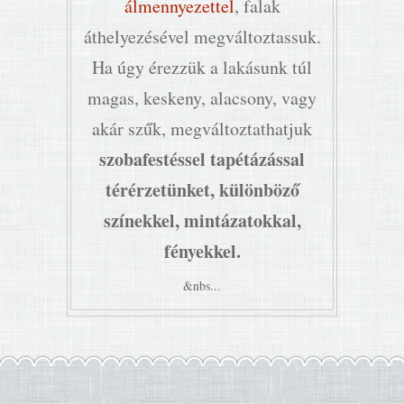
álmennyezettel
, falak
áthelyezésével megváltoztassuk.
Ha úgy érezzük a lakásunk túl
magas, keskeny, alacsony, vagy
akár szűk, megváltoztathatjuk
szobafestéssel tapétázással
térérzetünket, különböző
színekkel, mintázatokkal,
fényekkel.
&nbs...