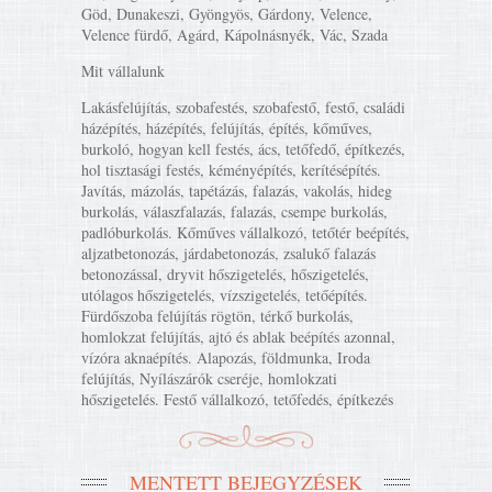
Göd, Dunakeszi, Gyöngyös, Gárdony, Velence,
Velence fürdő, Agárd, Kápolnásnyék, Vác, Szada
Mit vállalunk
Lakásfelújítás, szobafestés, szobafestő, festő, családi
házépítés, házépítés, felújítás, építés, kőműves,
burkoló, hogyan kell festés, ács, tetőfedő, építkezés,
hol tisztasági festés, kéményépítés, kerítésépítés.
Javítás, mázolás, tapétázás, falazás, vakolás, hideg
burkolás, válaszfalazás, falazás, csempe burkolás,
padlóburkolás. Kőműves vállalkozó, tetőtér beépítés,
aljzatbetonozás, járdabetonozás, zsalukő falazás
betonozással, dryvit hőszigetelés, hőszigetelés,
utólagos hőszigetelés, vízszigetelés, tetőépítés.
Fürdőszoba felújítás rögtön, térkő burkolás,
homlokzat felújítás, ajtó és ablak beépítés azonnal,
vízóra aknaépítés. Alapozás, földmunka, Iroda
felújítás, Nyílászárók cseréje, homlokzati
hőszigetelés. Festő vállalkozó, tetőfedés, építkezés
MENTETT BEJEGYZÉSEK