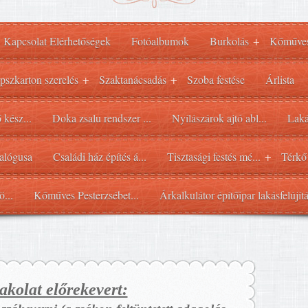
Kapcsolat Elérhetőségek
Fotóalbumok
Burkolás
Kőműve
+
pszkarton szerelés
Szaktanácsadás
Szoba festése
Árlista
+
+
 kész...
Doka zsalu rendszer ...
Nyílászárok ajtó abl...
Laká
alógusa
Családi ház építés á...
Tisztasági festés mé...
Térkő
+
ö...
Kőműves Pesterzsébet...
Árkalkulátor építőipar lakásfelújít
akolat előrekevert: