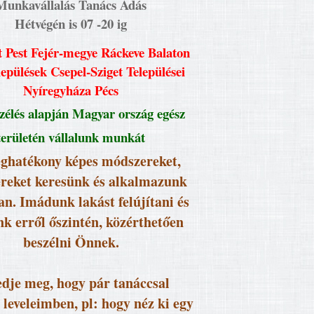
Munkavállalás Tanács Adás
Hétvégén is 07 -20 ig
 Pest Fejér-megye Ráckeve Balaton
lepülések Csepel-Sziget Települései
Nyíregyháza Pécs
élés alapján Magyar ország egész
területén vállalunk munkát
ghatékony képes módszereket,
reket keresünk és alkalmazunk
an. Imádunk lakást felújítani és
k erről őszintén, közérthetően
beszélni Önnek.
dje meg, hogy pár tanáccsal
 leveleimben, pl: hogy néz ki egy