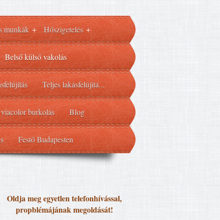
s munkák
Hőszigetelés
+
+
Belső külső vakolás
sfelújítás
Teljes lakásfelújítá...
 viacolor burkolás
Blog
ás
Festő Budapesten
Oldja meg egyetlen telefonhívással,
propblémájának megoldását!