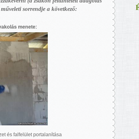
ozzákeverni (a zsákon feltüntetett adagolás
É
 műveleti sorrendje a következő:
vakolás menete:
t és falfelület portalanítása