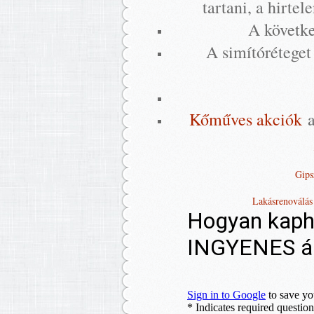
tartani, a hirte
A követke
A simítóréteget
Kőműves akciók
a
Gips
Lakásrenoválás l