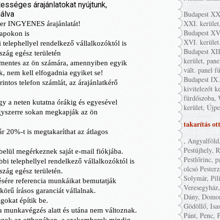
Budapest XXI
XXI. kerület
Budapest XVI
XVI. kerület
Budapest XII
kerület, pane
vált. panel f
Budapest IX. 
kivitelezőt k
fürdőszoba, 
kerület, Újpe
takarítás ot
, Angyalföld
Pestújhely, 
Pestlőrinc, p
olcsó Pester
Solymár, Pil
Veresegyház,
Dány, Domon
Gödöllő, Isa
Pánt, Penc, P