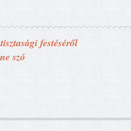
isztasági festéséről
nne szó