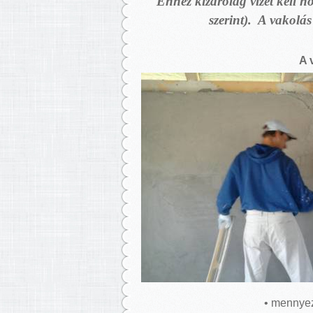
Ehhez kizárólag vizet kell h
szerint). A vakolás
A 
• mennyeze