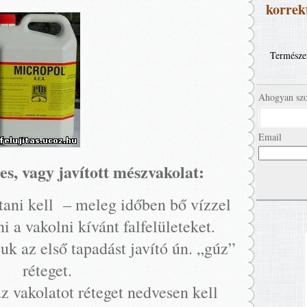
korrekt
Természet
Ahogyan szo
Email
, vagy javított mészvakolat:
ítani kell – meleg időben bő vízzel
i a vakolni kívánt falfelületeket.
uk az első tapadást javító ún. „gúz”
réteget.
z vakolatot réteget nedvesen kell