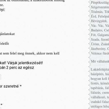
Püspökszilág
Szigetszentm
Tóalmás, Tök
Érd, Felsőpa
Hévízgyörk, 
Vác. Vác, Vá
Budaörs, Csö
Fót, Galgamá
Szada, Szent
Üröm, Zsámb
Jászberény, 
Velence fürd
Mit vállalun
Lakásfelújítá
házépítés, há
hogyan kell f
festés, kémén
tapétázás, fa
falazás, cse
vállalkozó, t
zsalukő falaz
utólagos hősz