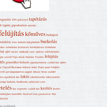
tapétázás
zigetelés
XPS
polisztirol
s
tapéta
gipszkarton
mázolás
felújítás
kőműves
budapest
burkolás
talakítás
festo
burkoló
hidegburkoló
inker
terburkolat
kivitelezés
belsőépítészet
térburkoló
lak
ajtó
mester
munkadíj
csere
spaletta
erkélybeépítés
felújítás
pot
szerelő
Fuga
házak
burkolat
Tisztítás
tés
generálkivitelezés
gipszkartonozás
családi ház
építés
ny
Сергей Колтаков
boltozat
boltiv
Panel
panel felújítás
erelő
договаривается
nappali
lábazat
beton
zsalukő
lakás
tési engedélyek
ház
lakásbiztosítás
lakásvásárlás
sempe burkolás
fürdőszoba
nyílászáró csere
telés
kerítés
ház szigetelés
családi-ház
kerítés-
minőségben
határidőre
Kedvező áron
garanciával. Ház
álaszfal
i területek: