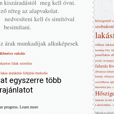
len kiszáradástól meg kell óvni.
ző réteg az alapvakolat.
 nedvesíteni kell és simítóval
hőszigetelő
s
besimítani.
szobafesté
lakás
z árak munkadíjak alkuképesek
otthon
lakásá
betonlap
FAL
kl
Kőműves vakolás
panellakás
ab
javítás
ásványgya
zkarton falak szerelése
falazás
fes
állványzat
kémé
akás átalakítás felújítás burkolás
konyha
villanysz
szerelőbeton
épí
biztosítási piac
c
Hőszige
burkolás
kiváló 
Lakásfelújítás‎.
v
Munkavállalás