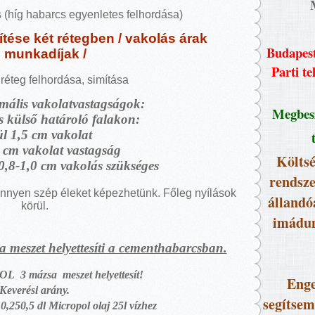
s (híg habarcs egyenletes felhordása)
ítése két rétegben / vakolás árak
Budapest
munkadíjak /
Parti te
 réteg felhordása, simítása
mális vakolatvastagságok:
Megbesz
 külső határoló falakon:
ül 1,5 cm vakolat
 cm vakolat vastagság
Költsé
0,8-1,0 cm vakolás szükséges
rendsze
önnyen szép éleket képezhetünk. Főleg nyílások
állandó
körül.
imádun
szet helyettesíti a cementhabarcsban.
POL
3 mázsa
meszet helyettesít!
Enge
Keverési arány.
segítsem
,250,5 dl Micropol olaj 25l vízhez