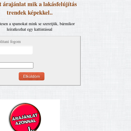
 árajánlat mik a lakásfelújítás
trendek képekkel..
esen a spamokat mink se szeretjük, bármikor
leíratkozhat egy kattintással
litani fogom