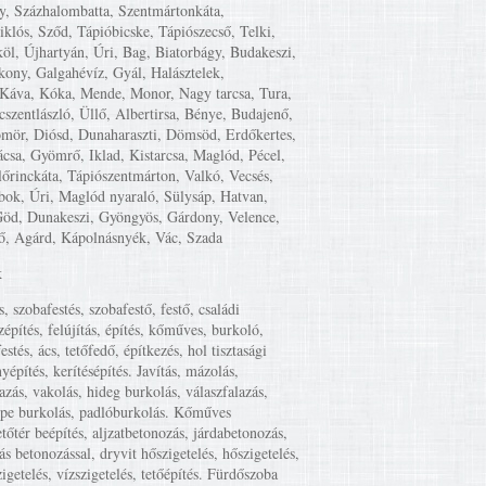
y, Százhalombatta, Szentmártonkáta,
iklós, Sződ, Tápióbicske, Tápiószecső, Telki,
öl, Újhartyán, Úri, Bag, Biatorbágy, Budakeszi,
kony, Galgahévíz, Gyál, Halásztelek,
Káva, Kóka, Mende, Monor, Nagy tarcsa, Tura,
cszentlászló, Üllő, Albertirsa, Bénye, Budajenő,
mör, Diósd, Dunaharaszti, Dömsöd, Erdőkertes,
csa, Gyömrő, Iklad, Kistarcsa, Maglód, Pécel,
lőrinckáta, Tápiószentmárton, Valkó, Vecsés,
ok, Úri, Maglód nyaraló, Sülysáp, Hatvan,
Göd, Dunakeszi, Gyöngyös, Gárdony, Velence,
ő, Agárd, Kápolnásnyék, Vác, Szada
k
s, szobafestés, szobafestő, festő, családi
zépítés, felújítás, építés, kőműves, burkoló,
estés, ács, tetőfedő, építkezés, hol tisztasági
yépítés, kerítésépítés. Javítás, mázolás,
lazás, vakolás, hideg burkolás, válaszfalazás,
mpe burkolás, padlóburkolás. Kőműves
etőtér beépítés, aljzatbetonozás, járdabetonozás,
ás betonozással, dryvit hőszigetelés, hőszigetelés,
igetelés, vízszigetelés, tetőépítés. Fürdőszoba