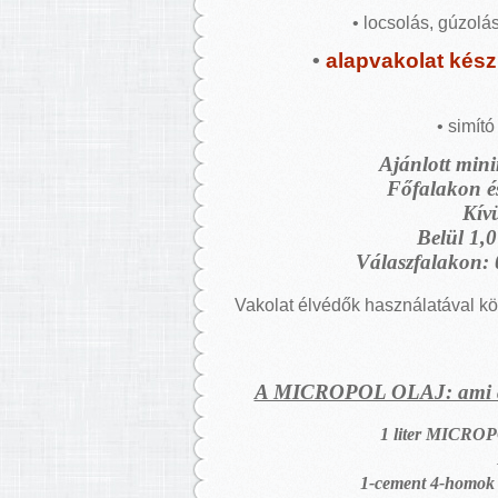
• locsolás, gúzolá
•
alapvakolat kész
• simító
Ajánlott mini
Főfalakon és
Kív
Belül 1,0
Válaszfalakon: 
Vakolat élvédők használatával k
A MICROPOL OLAJ: ami a me
1 liter MICRO
1-cement 4-homok 0