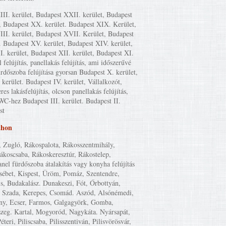
II. kerület, Budapest XXII. kerület, Budapest
, Budapest XX. kerület. Budapest XIX. Kerület,
II. kerület, Budapest XVII. Kerület, Budapest
. Budapest XV. kerület, Budapest XIV. kerület,
I. kerület, Budapest XII. kerület, Budapest XI.
l felújítás, panellakás felújítás, ami időszerűvé
ürdőszoba felújítása gyorsan Budapest X. kerület,
kerület. Budapest IV. kerület, Vállalkozót,
eres lakásfelújítás, olcson panellakás felújítás,
WC-hez Budapest III. kerület. Budapest II.
st
thon
, Zugló, Rákospalota, Rákosszentmihály,
Rákoscsaba, Rákoskeresztúr, Rákostelep,
anel fürdőszoba átalakítás vagy konyha felújítás
zsébet, Kispest, Üröm, Pomáz, Szentendre,
is, Budakalász. Dunakeszi, Fót, Őrbottyán,
 Szada, Kerepes, Csomád. Aszód, Alsónémedi,
y, Ecser, Farmos, Galgagyörk, Gomba,
szeg. Kartal, Mogyoród, Nagykáta. Nyársapát,
éteri, Piliscsaba, Pilisszentiván, Pilisvörösvár,