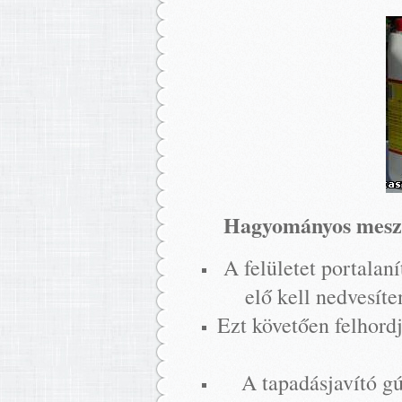
Hagyományos meszes
A felületet portalan
elő kell nedvesíten
Ezt követően felhordj
A tapadásjavító gú