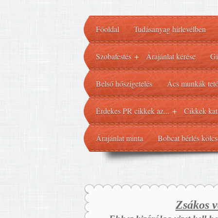
Főoldal
Tudásanyag hírlevélben
Szobafestés
Árajánlat kérése
Gi
+
Belső hőszigetelés
Ács munkák tető
Érdekes PR cikkek az...
Cikkek kat
+
Árajánlat minta
Bobcat bérlés kölcs
Zsákos v