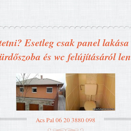
tetni? Esetleg csak panel lakása t
ürdőszoba és wc felújításáról le
Acs Pal 06 20 3880 098