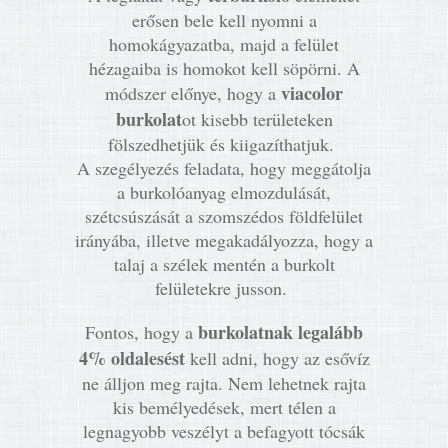
erősen bele kell nyomni a
homokágyazatba, majd a felület
hézagaiba is homokot kell söpörni. A
viacolor
módszer előnye, hogy a
burkolat
ot kisebb területeken
fölszedhetjük és kiigazíthatjuk.
A szegélyezés feladata, hogy meggátolja
a burkolóanyag elmozdulását,
szétcsúszását a szomszédos földfelület
irányába, illetve megakadályozza, hogy a
talaj a szélek mentén a burkolt
felületekre jusson.
burkolatnak legalább
Fontos, hogy a
4% oldalesést
kell adni, hogy az esővíz
ne álljon meg rajta. Nem lehetnek rajta
kis bemélyedések, mert télen a
legnagyobb veszélyt a befagyott tócsák