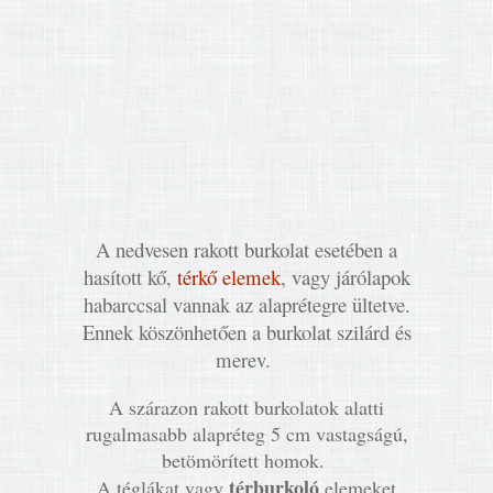
A nedvesen rakott burkolat esetében a
hasított kő,
térkő elemek
, vagy járólapok
habarccsal vannak az alaprétegre ültetve.
Ennek köszönhetően a burkolat szilárd és
merev.
A szárazon rakott burkolatok alatti
rugalmasabb alapréteg 5 cm vastagságú,
betömörített homok.
térburkoló
A téglákat vagy
elemeket