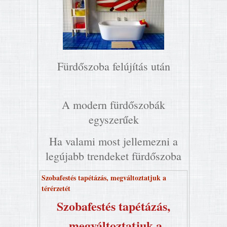
Fürdőszoba felújítás után
A modern fürdőszobák
egyszerűek
Ha valami most jellemezni a
legújabb trendeket fürdőszoba
Szobafestés tapétázás, megváltoztatjuk a
térérzetét
Szobafestés tapétázás,
megváltoztatjuk a