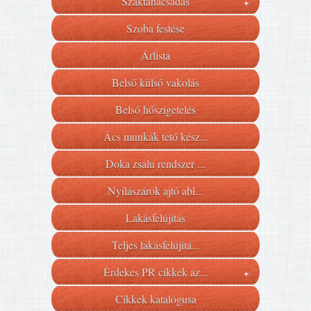
Szaktanácsadás
+
Szoba festése
Árlista
Belső külső vakolás
Belső hőszigetelés
Ács munkák tető kész...
Doka zsalu rendszer ...
Nyílászárok ajtó abl...
Lakásfelújítás
Teljes lakásfelújítá...
Érdekes PR cikkek az...
+
Cikkek katalógusa