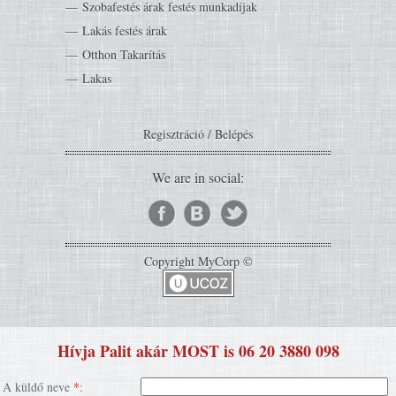
Szobafestés árak festés munkadíjak
Lakás festés árak
Otthon Takarítás
Lakas
Regisztráció
/
Belépés
We are in social:
Copyright MyCorp ©
Hívja Palit akár MOST is 06 20 3880 098
A küldő neve
*
: