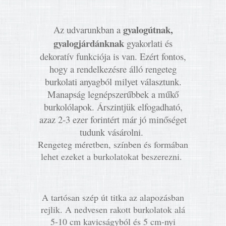
gyalogútnak,
Az udvarunkban a
gyalogjárdánknak
gyakorlati és
dekoratív funkciója is van. Ezért fontos,
hogy a rendelkezésre álló rengeteg
burkolati anyagból milyet választunk.
Manapság legnépszerűbbek a műkő
burkolólapok. Árszintjük elfogadható,
azaz 2-3 ezer forintért már jó minőséget
tudunk vásárolni.
Rengeteg méretben, színben és formában
lehet ezeket a burkolatokat beszerezni.
A tartósan szép út titka az alapozásban
rejlik. A nedvesen rakott burkolatok alá
5-10 cm kavicságyból és 5 cm-nyi