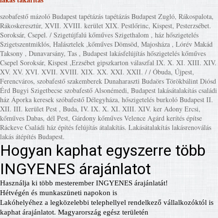
szobafestő mázoló Budapest tapétázás tapétázás Budapest Zugló, Rákospalota,
Rákoskeresztúr, XVII. XVIII. kerület XIX. Pestlőrinc, Kispest, Pesterzsébet.
Soroksár, Csepel. / Szigetújfalú kőműves Szigethalom , ház hőszigetelés
Szigetszentmiklós, Halásztelek ,kőműves Dömsöd, Majosháza , Lórév Makád
Taksony , Dunavarsány, Tas , Budapest lakásfelújítás hőszigetelés kőműves
Csepel Soroksár, Kispest ,Erzsébet gipszkarton válaszfal IX. X. XI. XIII. XIV.
XV. XV. XVI. XVII. XVIII. XIX. XX. XXI. XXII. / / Óbuda, Újpest,
Ferencváros, szobafestő szakemberek Dunaharaszti Budaörs Törökbálint Diósd
Érd Bugyi Szigetbecse szobafestő Alsonémedi, Budapest lakásátalakítás családi
ház Áporka keresek szóbafestő Délegyháza, hőszigetelés burkoló Budapest II.
XII. III. kerület Pest , Buda, IV. IX. X. XI. XIII. XIV. ker Adony Ercsi,
kőműves Dabas, dél Pest, Gárdony kőműves Velence Agárd kerítés építse
Ráckeve Családi ház építés felújítás átalakítás. Lakásátalakítás lakásrenoválás
lakás átépítés Budapest.