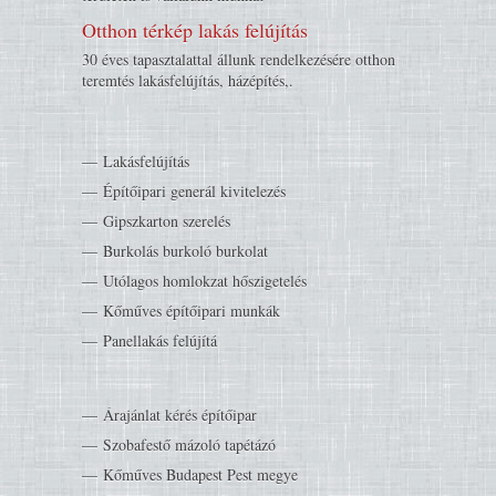
Otthon térkép lakás felújítás
30 éves tapasztalattal állunk rendelkezésére otthon
teremtés lakásfelújítás, házépítés,.
Lakásfelújítás
Építőipari generál kivitelezés
Gipszkarton szerelés
Burkolás burkoló burkolat
Utólagos homlokzat hőszigetelés
Kőműves építőipari munkák
Panellakás felújítá
Árajánlat kérés építőipar
Szobafestő mázoló tapétázó
Kőműves Budapest Pest megye