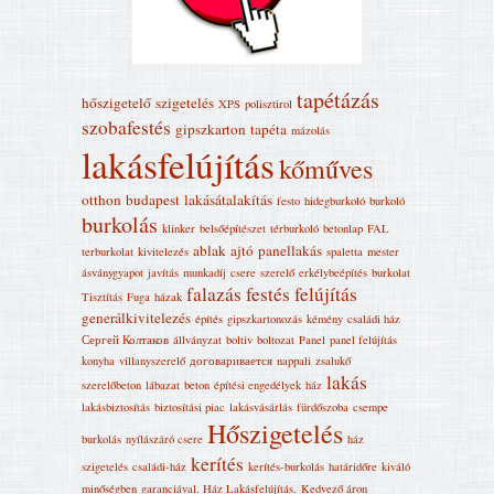
tapétázás
hőszigetelő
szigetelés
XPS
polisztirol
szobafestés
gipszkarton
tapéta
mázolás
lakásfelújítás
kőműves
otthon
budapest
lakásátalakítás
festo
hidegburkoló
burkoló
burkolás
klinker
belsőépítészet
térburkoló
betonlap
FAL
ablak
ajtó
panellakás
terburkolat
kivitelezés
spaletta
mester
ásványgyapot
javítás
munkadíj
csere
szerelő
erkélybeépítés
burkolat
falazás
festés
felújítás
Tisztítás
Fuga
házak
generálkivitelezés
építés
gipszkartonozás
kémény
családi ház
Сергей Колтаков
állványzat
boltiv
boltozat
Panel
panel felújítás
konyha
villanyszerelő
договаривается
nappali
zsalukő
lakás
szerelőbeton
lábazat
beton
építési engedélyek
ház
lakásbiztosítás
biztosítási piac
lakásvásárlás
fürdőszoba
csempe
Hőszigetelés
burkolás
nyílászáró csere
ház
kerítés
szigetelés
családi-ház
kerítés-burkolás
határidőre
kiváló
minőségben
garanciával. Ház Lakásfelújítás‎.
Kedvező áron