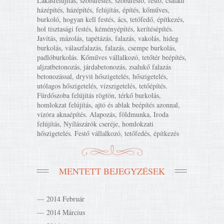
Lakásfelújítás, szobafestés, szobafestő, festő, családi
házépítés, házépítés, felújítás, építés, kőműves,
burkoló, hogyan kell festés, ács, tetőfedő, építkezés,
hol tisztasági festés, kéményépítés, kerítésépítés.
Javítás, mázolás, tapétázás, falazás, vakolás, hideg
burkolás, válaszfalazás, falazás, csempe burkolás,
padlóburkolás. Kőműves vállalkozó, tetőtér beépítés,
aljzatbetonozás, járdabetonozás, zsalukő falazás
betonozással, dryvit hőszigetelés, hőszigetelés,
utólagos hőszigetelés, vízszigetelés, tetőépítés.
Fürdőszoba felújítás rögtön, térkő burkolás,
homlokzat felújítás, ajtó és ablak beépítés azonnal,
vízóra aknaépítés. Alapozás, földmunka, Iroda
felújítás, Nyílászárók cseréje, homlokzati
hőszigetelés. Festő vállalkozó, tetőfedés, építkezés
MENTETT BEJEGYZÉSEK
2014 Február
2014 Március