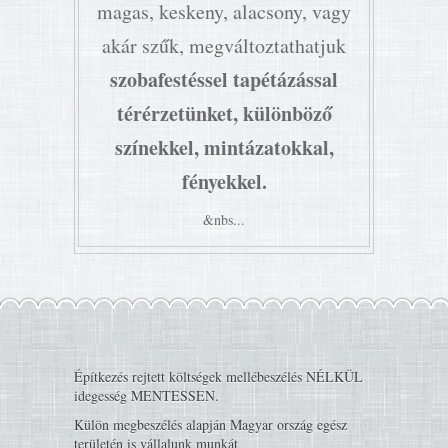
magas, keskeny, alacsony, vagy
akár szűk, megváltoztathatjuk
szobafestéssel tapétázással
térérzetünket, különböző
színekkel, mintázatokkal,
fényekkel.
&nbs...
Építkezés rejtett költségek mellébeszélés NÉLKÜL
idegesség MENTESSEN.
Külön megbeszélés alapján Magyar ország egész
területén is vállalunk munkát