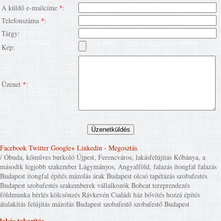
A küldő e-mailcíme
*
:
Telefonszáma
*
:
Tárgy:
Kép:
Üzenet
*
:
Facebook
Twitter
Google+
Linkedin
- Megosztás
/ Óbuda, kőműves burkoló Újpest, Ferencváros, lakásfelújítás Kőbánya, a
második legjobb szakember Lágymányos, Angyalföld, falazás itongfal falazás
Budapest itongfal építés mázolás árak Budapest olcsó tapétázás szobafestés
Budapest szobafestés szakemberek vállalkozók Bobcat tereprendezés
földmunka bérlés kölcsönzés Rávkevén Családi ház bővítés hozzá építés
átalakítás felújítás mázolás Budapest szobafestő szobafestő Budapest
lakás takarítás