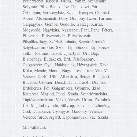
Pesterzsébet, Kispest, Üröm, Pomáz, Szentendre,
Solymár, Pilis, Budakalász. Dunakeszi, Fót,
Őrbottyán, Veresegyház, Szada, Kerepes, Csomád.
Aszód, Alsónémedi, Dány, Domony, Ecser, Farmos,
Galgagyörk, Gomba, Gödöllő, Isaszeg. Kartal,
Mogyoród, Nagykáta. Nyársapát, Pánt, Penc, Péteri,
Piliscsaba, Pilisszentiván, Pilisvörösvár,
Püspökszilágy, Százhalombatta, Szentmártonkáta,
Szigetszentmiklós, Sződ, Tápióbicske, Tápiószecső,
Telki, Tóalmás, Tököl, Újhartyán, Úri, Bag,
Biatorbágy, Budakeszi, Érd, Felsőpakony,
Galgahévíz, Gyál, Halásztelek, Hévízgyörk, Káva,
Kóka, Mende, Monor, Nagy tarcsa, Tura, Vác. Vác,
Vácszentlászló, Üllő, Albertirsa, Bénye, Budajenő,
Budaörs, Csömör, Diósd, Dunaharaszti, Dömsöd,
Erdőkertes, Fót, Galgamácsa, Gyömrő, Iklad,
Kistarcsa, Maglód, Pécel, Szada, Szentlőrinckáta,
Tápiószentmárton, Valkó, Vecsés, Üröm, Zsámbok,
Úri, Maglód nyaraló, Sülysáp, Hatvan, Jászberény,
Göd, Dunakeszi, Gyöngyös, Gárdony, Velence,
Velence fürdő, Agárd, Kápolnásnyék, Vác, Szada
Mit vállalunk