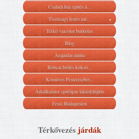
Családi ház építés á...
Tisztasági festés mé...
+
Térkő viacolor burkolás
Blog
Árajánlat minta
Bobcat bérlés kölcsö...
Kőműves Pesterzsébet...
Árkalkulátor építőipar lakásfelújítás
Festő Budapesten
Térkővezés
járdák