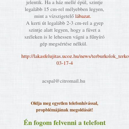
jelentik. Ha a ház mellé épül, szintje
legalább 15 cm-rel mélyebben legyen,
mint a vízszigetelő
lábazat.
A kerti út legalább 2-3 cm-rel a gyep
szintje alatt legyen, hogy a füvet a
széleken is le lehessen vágni a fűnyíró
gép megsértése nélkül.
http://lakasfelujitas.ucoz.hu/news/terburkolok_ter
03-17-4
acspal@citromail.hu
Oldja meg egyetlen telefonhívással,
propblémájának megoldását!
Én fogom felvenni a telefont