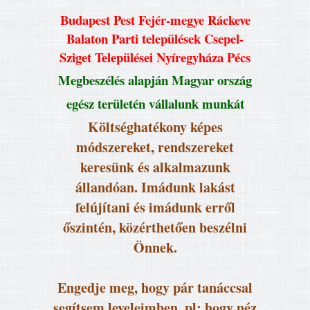
Budapest Pest Fejér-megye Ráckeve
Balaton Parti települések Csepel-
Sziget Települései Nyíregyháza Pécs
Megbeszélés alapján Magyar ország
egész területén vállalunk munkát
Költséghatékony képes
módszereket, rendszereket
keresünk és alkalmazunk
állandóan. Imádunk lakást
felújítani és imádunk erről
őszintén, közérthetően beszélni
Önnek.
Engedje meg, hogy pár tanáccsal
segítsem leveleimben, pl: hogy néz