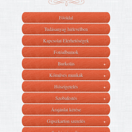
Főoldal
Tudásanyag hírlevélben
Kapcsolat Elérhetőségek
Fotóalbumok
Burkolás
+
Kőműves munkák
+
Hőszigetelés
+
Szobafestés
+
Árajánlat kérése
Gipszkarton szerelés
+