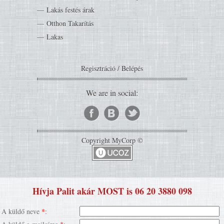
Lakás festés árak
Otthon Takarítás
Lakas
Regisztráció
/
Belépés
We are in social:
Copyright MyCorp ©
Hívja Palit akár MOST is 06 20 3880 098
A küldő neve
*
: