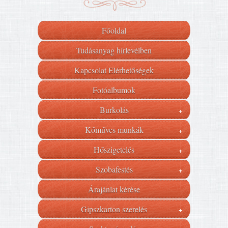
Főoldal
Tudásanyag hírlevélben
Kapcsolat Elérhetőségek
Fotóalbumok
Burkolás
+
Kőműves munkák
+
Hőszigetelés
+
Szobafestés
+
Árajánlat kérése
Gipszkarton szerelés
+