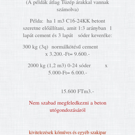
(A példák átlag Tüzép árakkal vannak
számolva)
Példa: ha 1 m3 C16-24KK betont
szeretne előállítani, amit 1:3 arányban 1
lapát cement és 3 lapát sóder keveréke:
300 kg (3q) normálkötésű cement
x 3.200.-Ft= 9.600.-
2000 kg (1,2 m3) 0-24 sóder x
5.000-Ft= 6.000.-
15.600 FTm3.-
Nem szabad megfeledkezni a beton
utógondozásáról
kivitelezések kőműves és egyéb szakipar