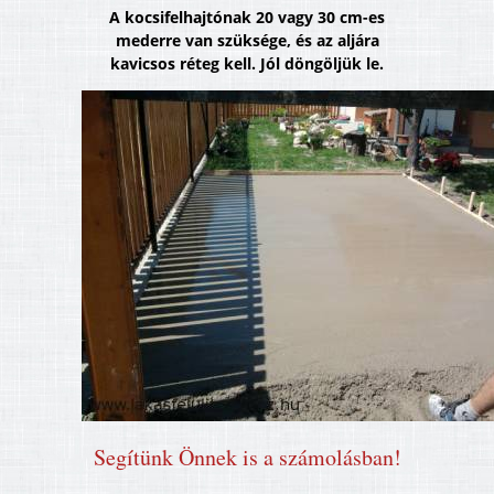
A kocsifelhajtónak 20 vagy 30 cm-es
mederre van szüksége, és az aljára
kavicsos réteg kell. Jól döngöljük le.
Segítünk Önnek is a számolásban!