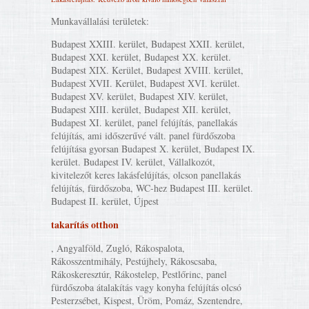
Munkavállalási területek:
Budapest XXIII. kerület, Budapest XXII. kerület,
Budapest XXI. kerület, Budapest XX. kerület.
Budapest XIX. Kerület, Budapest XVIII. kerület,
Budapest XVII. Kerület, Budapest XVI. kerület.
Budapest XV. kerület, Budapest XIV. kerület,
Budapest XIII. kerület, Budapest XII. kerület,
Budapest XI. kerület, panel felújítás, panellakás
felújítás, ami időszerűvé vált. panel fürdőszoba
felújítása gyorsan Budapest X. kerület, Budapest IX.
kerület. Budapest IV. kerület, Vállalkozót,
kivitelezőt keres lakásfelújítás, olcson panellakás
felújítás, fürdőszoba, WC-hez Budapest III. kerület.
Budapest II. kerület, Újpest
takarítás otthon
, Angyalföld, Zugló, Rákospalota,
Rákosszentmihály, Pestújhely, Rákoscsaba,
Rákoskeresztúr, Rákostelep, Pestlőrinc, panel
fürdőszoba átalakítás vagy konyha felújítás olcsó
Pesterzsébet, Kispest, Üröm, Pomáz, Szentendre,