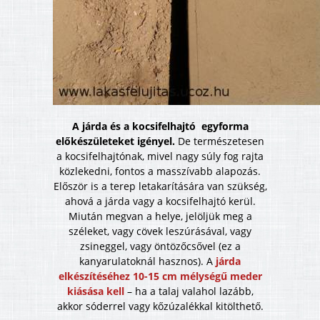
A járda és a kocsifelhajtó egyforma
előkészületeket igényel.
De természetesen
a kocsifelhajtónak, mivel nagy súly fog rajta
közlekedni, fontos a masszívabb alapozás.
Először is a terep letakarítására van szükség,
ahová a járda vagy a kocsifelhajtó kerül.
Miután megvan a helye, jelöljük meg a
széleket, vagy cövek leszúrásával, vagy
zsineggel, vagy öntözőcsővel (ez a
kanyarulatoknál hasznos). A
járda
elkészítéséhez 10-15 cm mélységű meder
kiásása kell
– ha a talaj valahol lazább,
akkor sóderrel vagy kőzúzalékkal kitölthető.