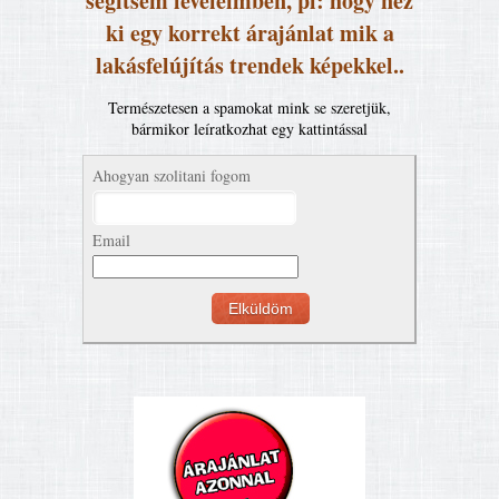
segítsem leveleimben, pl: hogy néz
ki egy korrekt árajánlat mik a
lakásfelújítás trendek képekkel..
Természetesen a spamokat mink se szeretjük,
bármikor leíratkozhat egy kattintással
Ahogyan szolitani fogom
Email