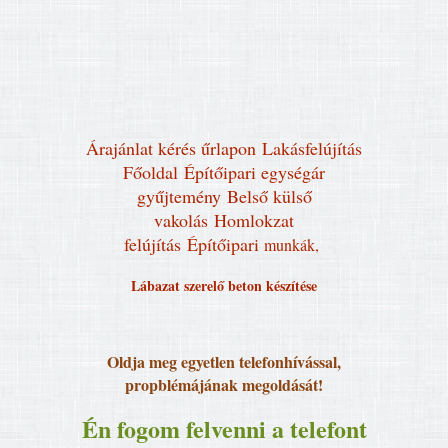
Árajánlat kérés űrlapon
Lakásfelújítás
Főoldal
Építőipari egységár
gyűjtemény
Belső külső
vakolás
Homlokzat
felújítás
Építőipari
munkák,
Lábazat szerelő beton készítése
Oldja meg egyetlen telefonhívással,
propblémájának megoldását!
Én fogom felvenni a telefont