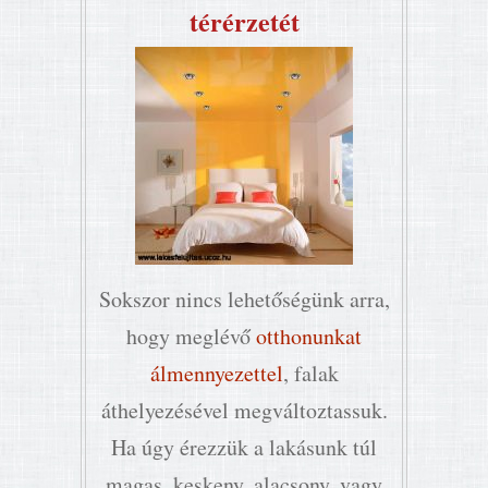
térérzetét
Sokszor nincs lehetőségünk arra,
hogy meglévő
otthonunkat
álmennyezettel
, falak
áthelyezésével megváltoztassuk.
Ha úgy érezzük a lakásunk túl
magas, keskeny, alacsony, vagy