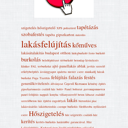
tapétázás
szigetelés
hőszigetelő
XPS
polisztirol
szobafestés
tapéta
gipszkarton
mázolás
lakásfelújítás
kőműves
lakásátalakítás
budapest
otthon
hidegburkoló
festo
burkoló
burkolás
belsőépítészet
térburkoló
betonlap
kivitelezés
ajtó
panellakás
ablak
klinker
FAL
terburkolat
javítás
szerelő
erkélybeépítés
ásványgyapot
spaletta
mester
csere
munkadíj
házak
felújítás
falazás
festés
burkolat
Fuga
Tisztítás
generálkivitelezés
állványzat
Сергей Колтаков
kémény
építés
gipszkartonozás
családi ház
boltiv
Panel
boltozat
договаривается
panel felújítás
nappali
konyha
villanyszerelő
beton
lábazat
zsalukő
lakás
szerelőbeton
ház
építési engedélyek
biztosítási piac
lakásvásárlás
lakásbiztosítás
csempe burkolás
fürdőszoba
nyílászáró
Hőszigetelés
csere
ház szigetelés
családi-ház
kerítés
kerítés-burkolás
határidőre
garanciával. Ház
Lakásfelújítás‎.
Kedvező áron
kiváló minőségben
válaszfal