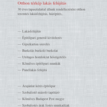
Otthon térkép lakás felújítás
30 éves tapasztalattal állunk rendelkezésére otthon
teremtés lakásfelújítás, házépítés,.
Lakásfelújítás
Építőipari generál kivitelezés
Gipszkarton szerelés
Burkolás burkoló burkolat
Utólagos homlokzat hőszigetelés
Kőműves építőipari munkák
Panellakás felújítá
Árajánlat kérés építőipar
Szobafestő mázoló tapétázó
Kőműves Budapest Pest megye
Szobafestés árak festés munkadíjak