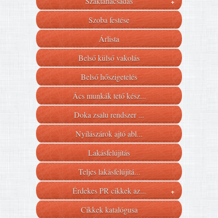
Szaktanácsadás
+
Szoba festése
Árlista
Belső külső vakolás
Belső hőszigetelés
Ács munkák tető kész...
Doka zsalu rendszer ...
Nyílászárok ajtó abl...
Lakásfelújítás
Teljes lakásfelújítá...
Érdekes PR cikkek az...
+
Cikkek katalógusa