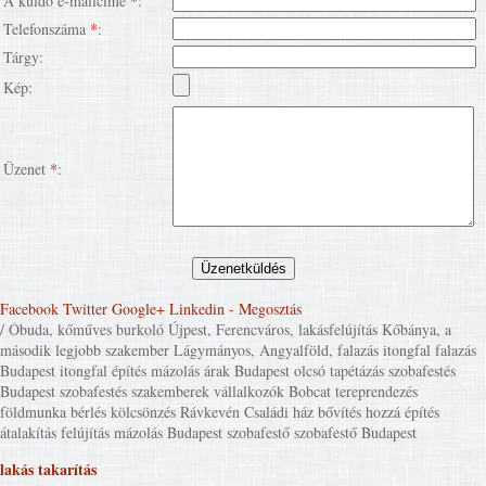
A küldő e-mailcíme
*
:
Telefonszáma
*
:
Tárgy:
Kép:
Üzenet
*
:
Facebook
Twitter
Google+
Linkedin
- Megosztás
/ Óbuda, kőműves burkoló Újpest, Ferencváros, lakásfelújítás Kőbánya, a
második legjobb szakember Lágymányos, Angyalföld, falazás itongfal falazás
Budapest itongfal építés mázolás árak Budapest olcsó tapétázás szobafestés
Budapest szobafestés szakemberek vállalkozók Bobcat tereprendezés
földmunka bérlés kölcsönzés Rávkevén Családi ház bővítés hozzá építés
átalakítás felújítás mázolás Budapest szobafestő szobafestő Budapest
lakás takarítás