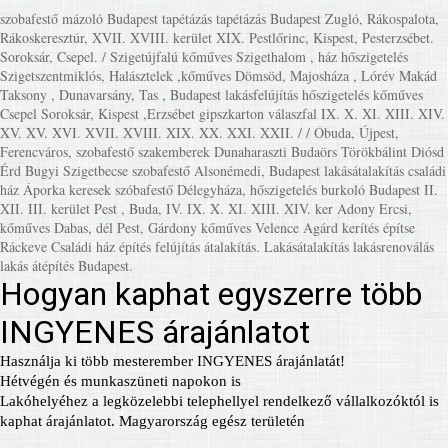
szobafestő mázoló Budapest tapétázás tapétázás Budapest Zugló, Rákospalota,
Rákoskeresztúr, XVII. XVIII. kerület XIX. Pestlőrinc, Kispest, Pesterzsébet.
Soroksár, Csepel. / Szigetújfalú kőműves Szigethalom , ház hőszigetelés
Szigetszentmiklós, Halásztelek ,kőműves Dömsöd, Majosháza , Lórév Makád
Taksony , Dunavarsány, Tas , Budapest lakásfelújítás hőszigetelés kőműves
Csepel Soroksár, Kispest ,Erzsébet gipszkarton válaszfal IX. X. XI. XIII. XIV.
XV. XV. XVI. XVII. XVIII. XIX. XX. XXI. XXII. / / Óbuda, Újpest,
Ferencváros, szobafestő szakemberek Dunaharaszti Budaörs Törökbálint Diósd
Érd Bugyi Szigetbecse szobafestő Alsonémedi, Budapest lakásátalakítás családi
ház Áporka keresek szóbafestő Délegyháza, hőszigetelés burkoló Budapest II.
XII. III. kerület Pest , Buda, IV. IX. X. XI. XIII. XIV. ker Adony Ercsi,
kőműves Dabas, dél Pest, Gárdony kőműves Velence Agárd kerítés építse
Ráckeve Családi ház építés felújítás átalakítás. Lakásátalakítás lakásrenoválás
lakás átépítés Budapest.