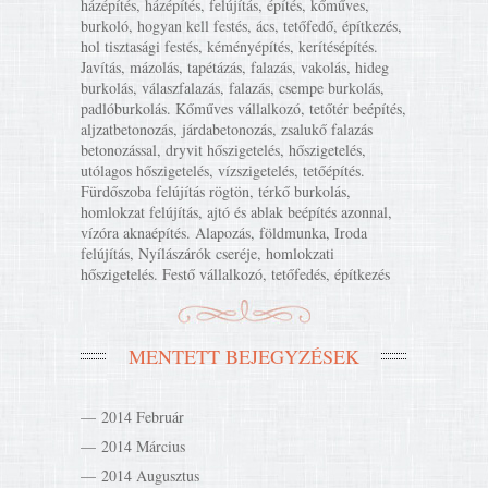
házépítés, házépítés, felújítás, építés, kőműves,
burkoló, hogyan kell festés, ács, tetőfedő, építkezés,
hol tisztasági festés, kéményépítés, kerítésépítés.
Javítás, mázolás, tapétázás, falazás, vakolás, hideg
burkolás, válaszfalazás, falazás, csempe burkolás,
padlóburkolás. Kőműves vállalkozó, tetőtér beépítés,
aljzatbetonozás, járdabetonozás, zsalukő falazás
betonozással, dryvit hőszigetelés, hőszigetelés,
utólagos hőszigetelés, vízszigetelés, tetőépítés.
Fürdőszoba felújítás rögtön, térkő burkolás,
homlokzat felújítás, ajtó és ablak beépítés azonnal,
vízóra aknaépítés. Alapozás, földmunka, Iroda
felújítás, Nyílászárók cseréje, homlokzati
hőszigetelés. Festő vállalkozó, tetőfedés, építkezés
MENTETT BEJEGYZÉSEK
2014 Február
2014 Március
2014 Augusztus