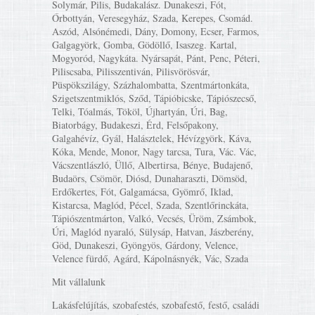
Solymár, Pilis, Budakalász. Dunakeszi, Fót,
Őrbottyán, Veresegyház, Szada, Kerepes, Csomád.
Aszód, Alsónémedi, Dány, Domony, Ecser, Farmos,
Galgagyörk, Gomba, Gödöllő, Isaszeg. Kartal,
Mogyoród, Nagykáta. Nyársapát, Pánt, Penc, Péteri,
Piliscsaba, Pilisszentiván, Pilisvörösvár,
Püspökszilágy, Százhalombatta, Szentmártonkáta,
Szigetszentmiklós, Sződ, Tápióbicske, Tápiószecső,
Telki, Tóalmás, Tököl, Újhartyán, Úri, Bag,
Biatorbágy, Budakeszi, Érd, Felsőpakony,
Galgahévíz, Gyál, Halásztelek, Hévízgyörk, Káva,
Kóka, Mende, Monor, Nagy tarcsa, Tura, Vác. Vác,
Vácszentlászló, Üllő, Albertirsa, Bénye, Budajenő,
Budaörs, Csömör, Diósd, Dunaharaszti, Dömsöd,
Erdőkertes, Fót, Galgamácsa, Gyömrő, Iklad,
Kistarcsa, Maglód, Pécel, Szada, Szentlőrinckáta,
Tápiószentmárton, Valkó, Vecsés, Üröm, Zsámbok,
Úri, Maglód nyaraló, Sülysáp, Hatvan, Jászberény,
Göd, Dunakeszi, Gyöngyös, Gárdony, Velence,
Velence fürdő, Agárd, Kápolnásnyék, Vác, Szada
Mit vállalunk
Lakásfelújítás, szobafestés, szobafestő, festő, családi