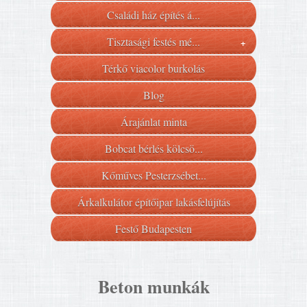
Családi ház építés á...
Tisztasági festés mé...
+
Térkő viacolor burkolás
Blog
Árajánlat minta
Bobcat bérlés kölcsö...
Kőműves Pesterzsébet...
Árkalkulátor építőipar lakásfelújítás
Festő Budapesten
Beton munkák