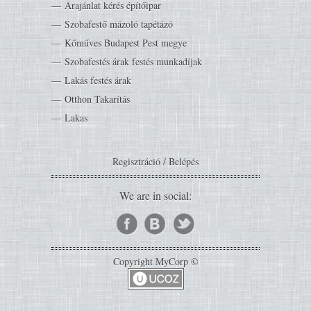
Árajánlat kérés építőipar
Szobafestő mázoló tapétázó
Kőműves Budapest Pest megye
Szobafestés árak festés munkadíjak
Lakás festés árak
Otthon Takarítás
Lakas
Regisztráció
/
Belépés
We are in social:
Copyright MyCorp ©