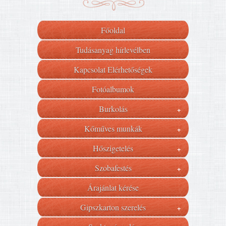
Főoldal
Tudásanyag hírlevélben
Kapcsolat Elérhetőségek
Fotóalbumok
Burkolás
+
Kőműves munkák
+
Hőszigetelés
+
Szobafestés
+
Árajánlat kérése
Gipszkarton szerelés
+