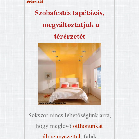
térérzetét
Szobafestés tapétázás,
megváltoztatjuk a
térérzetét
Sokszor nincs lehetőségünk arra,
hogy meglévő
otthonunkat
álmennyezettel
, falak