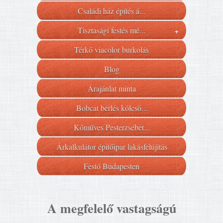
Családi ház építés á...
Tisztasági festés mé...
+
Térkő viacolor burkolás
Blog
Árajánlat minta
Bobcat bérlés kölcsö...
Kőműves Pesterzsébet...
Árkalkulátor építőipar lakásfelújítás
Festő Budapesten
A megfelelő vastagságú