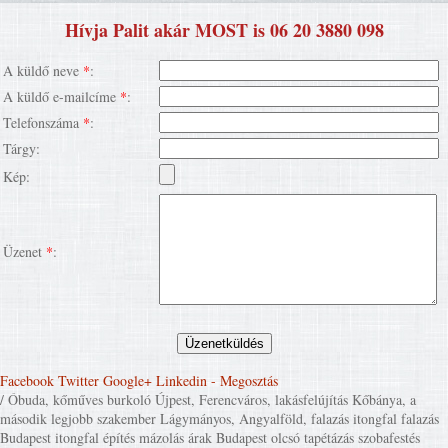
Hívja Palit akár MOST is 06 20 3880 098
A küldő neve
*
:
A küldő e-mailcíme
*
:
Telefonszáma
*
:
Tárgy:
Kép:
Üzenet
*
:
Facebook
Twitter
Google+
Linkedin
- Megosztás
/ Óbuda, kőműves burkoló Újpest, Ferencváros, lakásfelújítás Kőbánya, a
második legjobb szakember Lágymányos, Angyalföld, falazás itongfal falazás
Budapest itongfal építés mázolás árak Budapest olcsó tapétázás szobafestés