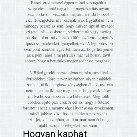
Ennek eredményeképpen minél vastagabb a
szigetelés, annál nagyobb a megtakarítás ugyan
hosszabb távon, viszont a megtérülési idő hosszabb
lesz. Hőszigetelés munkadíjak árak Egyáltalán nem
mindegy persze az sem, hogy milyen típusú anyagot
szigetelünk – vasbetont, vázkerámiát vagy esetleg
mészhomokot, mivel ezek különböző vastagságú és
típusú szigeteléseket igényelhetnek. A legfontosabb
szempont azonban egyértelműen az, hogy hol jön el
az a pont, ahol a megtérülés már túl hosszú távú
ahhoz, hogy a beruházó megengedhesse magának.
Hőszigetelés
A
persze olyan munka, amellyel
évtizedekre előre tervez az ember, olyan családok
azonban, akik energiaszegénységben élnek, nyilván
nem engedhetik meg maguknak, hogy csak 25 év
múlva hozza vissza árát a befektetés. Még több
érdekes építőipari cikk A cél az, hogy a fűtésre
fordított energia mennyisége látványosan csökkenjen,
minél jobban közelítse az épület a passzívház
szintjét, van azonban, amikor már nem éri meg
újabb és újabb rétegeket beépíteni.