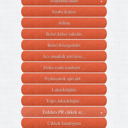
Szaktanácsadás
+
Szoba festése
Árlista
Belső külső vakolás
Belső hőszigetelés
Ács munkák tető kész...
Doka zsalu rendszer ...
Nyílászárok ajtó abl...
Lakásfelújítás
Teljes lakásfelújítá...
Érdekes PR cikkek az...
+
Cikkek katalógusa