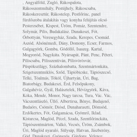
, Angyalföld, Zugló, Rákospalota,
Rákosszentmihály, Pestújhely, Rákoscsaba,
Rákoskeresztúr, Rákostelep, Pestlőrinc, panel
fürdőszoba átalakítás vagy konyha felújítás olcsó
Pesterzsébet, Kispest, Üröm, Pomáz, Szentendre,
Solymár, Pilis, Budakalász. Dunakeszi, Fót,
Őrbottyán, Veresegyház, Szada, Kerepes, Csomád.
Aszód, Alsónémedi, Dány, Domony, Ecser, Farmos,
Galgagyörk, Gomba, Gödöllő, Isaszeg. Kartal,
Mogyoród, Nagykáta. Nyársapát, Pánt, Penc, Péteri,
Piliscsaba, Pilisszentiván, Pilisvörösvár,
Püspökszilágy, Százhalombatta, Szentmártonkáta,
Szigetszentmiklós, Sződ, Tápióbicske, Tápiószecső,
Telki, Tóalmás, Tököl, Újhartyán, Úri, Bag,
Biatorbágy, Budakeszi, Érd, Felsőpakony,
Galgahévíz, Gyál, Halásztelek, Hévízgyörk, Káva,
Kóka, Mende, Monor, Nagy tarcsa, Tura, Vác. Vác,
Vácszentlászló, Üllő, Albertirsa, Bénye, Budajenő,
Budaörs, Csömör, Diósd, Dunaharaszti, Dömsöd,
Erdőkertes, Fót, Galgamácsa, Gyömrő, Iklad,
Kistarcsa, Maglód, Pécel, Szada, Szentlőrinckáta,
Tápiószentmárton, Valkó, Vecsés, Üröm, Zsámbok,
Úri, Maglód nyaraló, Sülysáp, Hatvan, Jászberény,
Göd, Dunakeszi, Gyöngyös, Gárdony, Velence,