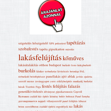
tapétázás
szigetelés
hőszigetelő
XPS
polisztirol
szobafestés
tapéta
gipszkarton
mázolás
lakásfelújítás
kőműves
lakásátalakítás
otthon
budapest
burkoló
festo
hidegburkoló
burkolás
klinker
terburkolat
kivitelezés
betonlap
FAL
panellakás
ajtó
ablak
térburkoló
belsőépítészet
javítás
spaletta
szerelő
mester
ásványgyapot
csere
erkélybeépítés
munkadíj
burkolat
festés
felújítás
falazás
házak
Tisztítás
Fuga
generálkivitelezés
állványzat
gipszkartonozás
Сергей
Колтаков
családi ház
építés
kémény
boltiv
boltozat
Panel
konyha
договаривается
nappali
villanyszerelő
panel felújítás
lábazat
lakás
beton
szerelőbeton
zsalukő
építési engedélyek
ház