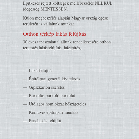
Építkezés rejtett költségek mellébeszélés NÉLKÜL
idegesség MENTESSEN.
Külön megbeszélés alapján Magyar ország egész
területén is vállalunk munkát
Otthon térkép lakás felújítás
30 éves tapasztalattal állunk rendelkezésére otthon
teremtés lakásfelújítás, házépítés,.
Lakásfelújítás
Építőipari generál kivitelezés
Gipszkarton szerelés
Burkolás burkoló burkolat
Utólagos homlokzat hőszigetelés
Kőműves építőipari munkák
Panellakás felújítá