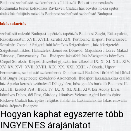
Budapest szobafestés szakemberek vállalkozók Bobcat tereprendezés
földmunka bérlés kölcsönzés Rávkevén Családi ház bővítés hozzá építés
átalakítás felújítás mázolás Budapest szobafestő szobafestő Budapest
lakás takarítás
szobafestő mázoló Budapest tapétázás tapétázás Budapest Zugló, Rákospalota,
Rákoskeresztúr, XVII. XVIII. kerület XIX. Pestlőrinc, Kispest, Pesterzsébet.
Soroksár, Csepel. / Szigetújfalú kőműves Szigethalom , ház hőszigetelés
Szigetszentmiklós, Halásztelek ,kőműves Dömsöd, Majosháza , Lórév Makád
Taksony , Dunavarsány, Tas , Budapest lakásfelújítás hőszigetelés kőműves
Csepel Soroksár, Kispest ,Erzsébet gipszkarton válaszfal IX. X. XI. XIII. XIV.
XV. XV. XVI. XVII. XVIII. XIX. XX. XXI. XXII. / / Óbuda, Újpest,
Ferencváros, szobafestő szakemberek Dunaharaszti Budaörs Törökbálint Diósd
Érd Bugyi Szigetbecse szobafestő Alsonémedi, Budapest lakásátalakítás családi
ház Áporka keresek szóbafestő Délegyháza, hőszigetelés burkoló Budapest II.
XII. III. kerület Pest , Buda, IV. IX. X. XI. XIII. XIV. ker Adony Ercsi,
kőműves Dabas, dél Pest, Gárdony kőműves Velence Agárd kerítés építse
Ráckeve Családi ház építés felújítás átalakítás. Lakásátalakítás lakásrenoválás
lakás átépítés Budapest.