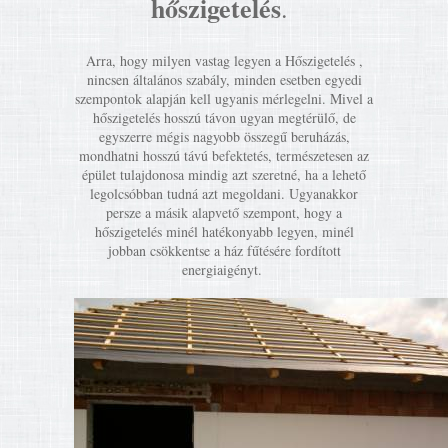
hőszigetelés
.
Arra, hogy milyen vastag legyen a Hőszigetelés ,
nincsen általános szabály, minden esetben egyedi
szempontok alapján kell ugyanis mérlegelni. Mivel a
hőszigetelés hosszú távon ugyan megtérülő, de
egyszerre mégis nagyobb összegű beruházás,
mondhatni hosszú távú befektetés, természetesen az
épület tulajdonosa mindig azt szeretné, ha a lehető
legolcsóbban tudná azt megoldani. Ugyanakkor
persze a másik alapvető szempont, hogy a
hőszigetelés minél hatékonyabb legyen, minél
jobban csökkentse a ház fűtésére fordított
energiaigényt.