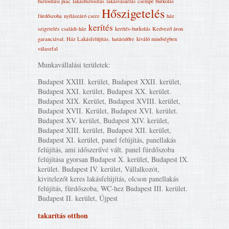
biztosítási piac
lakásbiztosítás
lakásvásárlás
csempe burkolás
Hőszigetelés
fürdőszoba
nyílászáró csere
ház
kerítés
szigetelés
családi-ház
kerítés-burkolás
Kedvező áron
garanciával. Ház Lakásfelújítás‎.
határidőre
kiváló minőségben
válaszfal
Munkavállalási területek:
Budapest XXIII. kerület, Budapest XXII. kerület,
Budapest XXI. kerület, Budapest XX. kerület.
Budapest XIX. Kerület, Budapest XVIII. kerület,
Budapest XVII. Kerület, Budapest XVI. kerület.
Budapest XV. kerület, Budapest XIV. kerület,
Budapest XIII. kerület, Budapest XII. kerület,
Budapest XI. kerület, panel felújítás, panellakás
felújítás, ami időszerűvé vált. panel fürdőszoba
felújítása gyorsan Budapest X. kerület, Budapest IX.
kerület. Budapest IV. kerület, Vállalkozót,
kivitelezőt keres lakásfelújítás, olcson panellakás
felújítás, fürdőszoba, WC-hez Budapest III. kerület.
Budapest II. kerület, Újpest
takarítás otthon