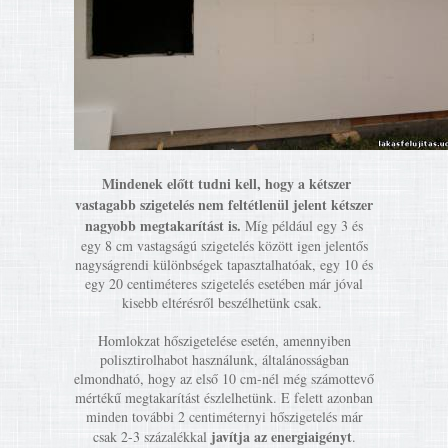
Mindenek előtt tudni kell, hogy a kétszer
vastagabb szigetelés nem feltétlenül jelent kétszer
nagyobb megtakarítást is.
Míg például egy 3 és
egy 8 cm vastagságú szigetelés között igen jelentős
nagyságrendi különbségek tapasztalhatóak, egy 10 és
egy 20 centiméteres szigetelés esetében már jóval
kisebb eltérésről beszélhetünk csak.
Homlokzat hőszigetelése esetén, amennyiben
polisztirolhabot használunk, általánosságban
elmondható, hogy az első 10 cm-nél még számottevő
mértékű megtakarítást észlelhetünk. E felett azonban
minden további 2 centiméternyi hőszigetelés már
javítja az energiaigényt
csak 2-3 százalékkal
.