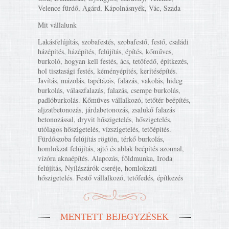
Velence fürdő, Agárd, Kápolnásnyék, Vác, Szada
Mit vállalunk
Lakásfelújítás, szobafestés, szobafestő, festő, családi
házépítés, házépítés, felújítás, építés, kőműves,
burkoló, hogyan kell festés, ács, tetőfedő, építkezés,
hol tisztasági festés, kéményépítés, kerítésépítés.
Javítás, mázolás, tapétázás, falazás, vakolás, hideg
burkolás, válaszfalazás, falazás, csempe burkolás,
padlóburkolás. Kőműves vállalkozó, tetőtér beépítés,
aljzatbetonozás, járdabetonozás, zsalukő falazás
betonozással, dryvit hőszigetelés, hőszigetelés,
utólagos hőszigetelés, vízszigetelés, tetőépítés.
Fürdőszoba felújítás rögtön, térkő burkolás,
homlokzat felújítás, ajtó és ablak beépítés azonnal,
vízóra aknaépítés. Alapozás, földmunka, Iroda
felújítás, Nyílászárók cseréje, homlokzati
hőszigetelés. Festő vállalkozó, tetőfedés, építkezés
MENTETT BEJEGYZÉSEK