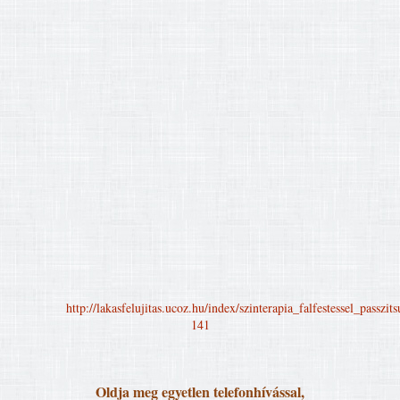
http://lakasfelujitas.ucoz.hu/index/szinterapia_falfestessel_pas
141
Oldja meg egyetlen telefonhívással,