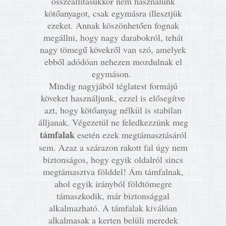
összeállításukkor nem használunk
kötőanyagot, csak egymásra illesztjük
ezeket. Annak köszönhetően fognak
megállni, hogy nagy darabokról, tehát
nagy tömegű kövekről van szó, amelyek
ebből adódóan nehezen mozdulnak el
egymáson.
Mindig nagyjából téglatest formájú
köveket használjunk, ezzel is elősegítve
azt, hogy kötőanyag nélkül is stabilan
álljanak. Végezetül ne feledkezzünk meg
támfalak
esetén ezek megtámasztásáról
sem. Azaz a szárazon rakott fal úgy nem
biztonságos, hogy egyik oldalról sincs
megtámasztva földdel! Ám támfalnak,
ahol egyik irányból földtömegre
támaszkodik, már biztonsággal
alkalmazható. A támfalak kiválóan
alkalmasak a kerten belüli meredek