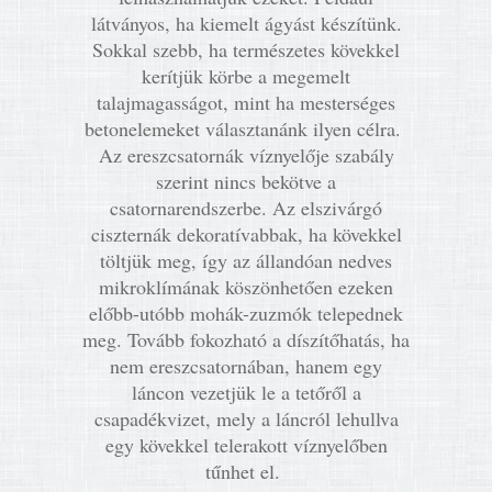
látványos, ha kiemelt ágyást készítünk.
Sokkal szebb, ha természetes kövekkel
kerítjük körbe a megemelt
talajmagasságot, mint ha mesterséges
betonelemeket választanánk ilyen célra.
Az ereszcsatornák víznyelője szabály
szerint nincs bekötve a
csatornarendszerbe. Az elszivárgó
ciszternák dekoratívabbak, ha kövekkel
töltjük meg, így az állandóan nedves
mikroklímának köszönhetően ezeken
előbb-utóbb mohák-zuzmók telepednek
meg. Tovább fokozható a díszítőhatás, ha
nem ereszcsatornában, hanem egy
láncon vezetjük le a tetőről a
csapadékvizet, mely a láncról lehullva
egy kövekkel telerakott víznyelőben
tűnhet el.