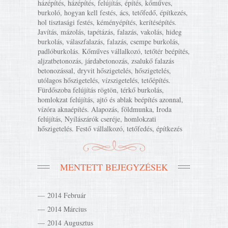
házépítés, házépítés, felújítás, építés, kőműves,
burkoló, hogyan kell festés, ács, tetőfedő, építkezés,
hol tisztasági festés, kéményépítés, kerítésépítés.
Javítás, mázolás, tapétázás, falazás, vakolás, hideg
burkolás, válaszfalazás, falazás, csempe burkolás,
padlóburkolás. Kőműves vállalkozó, tetőtér beépítés,
aljzatbetonozás, járdabetonozás, zsalukő falazás
betonozással, dryvit hőszigetelés, hőszigetelés,
utólagos hőszigetelés, vízszigetelés, tetőépítés.
Fürdőszoba felújítás rögtön, térkő burkolás,
homlokzat felújítás, ajtó és ablak beépítés azonnal,
vízóra aknaépítés. Alapozás, földmunka, Iroda
felújítás, Nyílászárók cseréje, homlokzati
hőszigetelés. Festő vállalkozó, tetőfedés, építkezés
MENTETT BEJEGYZÉSEK
2014 Február
2014 Március
2014 Augusztus