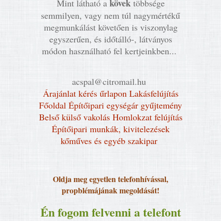
kövek
Mint látható a
többsége
semmilyen, vagy nem túl nagymértékű
megmunkálást követően is viszonylag
egyszerűen, és időtálló-, látványos
módon használható fel kertjeinkben...
acspal@citromail.hu
Árajánlat kérés űrlapon
Lakásfelújítás
Főoldal
Építőipari egységár gyűjtemény
Belső külső vakolás
Homlokzat felújítás
Építőipari munkák, kivitelezések
kőműves és egyéb szakipar
Oldja meg egyetlen telefonhívással,
propblémájának megoldását!
Én fogom felvenni a telefont