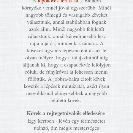
A
lépőkövek lerakása
/ Balaton
környéke / ennél jóval egyszerűbb. Minél
nagyobb tömegű és vastagabb köveket
választunk, annál stabilabban fognak
azok állni. Minél nagyobb felületűt
választunk, annál kényelmesebb lesz
rajta a járás, mindenki számára. A
köveket ugyanis lépésenként ássuk le
olyan mélyre, hogy a talajszintből alig
álljanak ki, hogy a csapadékvíz lefolyjon
róluk, de fűnyíróval át lehessen menni
fölöttük. A jobbra-balra eltolt kövek
követik a lépések mintázatát, azért ilyen
megoldásnál előnyösebbek a nagyobb
felületű kövek.
Kövek a rejtegetnivalók elfedésére
Egy kertben - lévén egy természetet
utánzó, ám mégis mesterséges