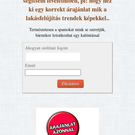
segítsem leveleimben, pl: hogy néz
ki egy korrekt árajánlat mik a
lakásfelújítás trendek képekkel..
Természetesen a spamokat mink se szeretjük,
bármikor leíratkozhat egy kattintással
Ahogyan szolitani fogom
Email