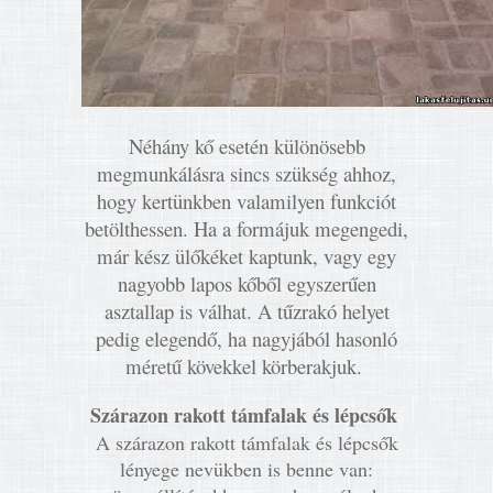
Néhány kő esetén különösebb
megmunkálásra sincs szükség ahhoz,
hogy kertünkben valamilyen funkciót
betölthessen. Ha a formájuk megengedi,
már kész ülőkéket kaptunk, vagy egy
nagyobb lapos kőből egyszerűen
asztallap is válhat. A tűzrakó helyet
pedig elegendő, ha nagyjából hasonló
méretű kövekkel körberakjuk.
Szárazon rakott támfalak és lépcsők
A szárazon rakott támfalak és lépcsők
lényege nevükben is benne van: