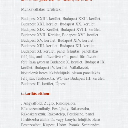
Kedvező áron
garanciával. Ház Lakásfelújítás‎.
válaszfal
Munkavállalási területek:
Budapest XXIII. kerület, Budapest XXII. kerület,
Budapest XXI. kerület, Budapest XX. kerület.
Budapest XIX. Kerület, Budapest XVIII. kerület,
Budapest XVII. Kerület, Budapest XVI. kerület.
Budapest XV. kerület, Budapest XIV. kerület,
Budapest XIII. kerület, Budapest XII. kerület,
Budapest XI. kerület, panel felújítás, panellakás
felújítás, ami időszerűvé vált. panel fürdőszoba
felújítása gyorsan Budapest X. kerület, Budapest IX.
kerület. Budapest IV. kerület, Vállalkozót,
kivitelezőt keres lakásfelújítás, olcson panellakás
felújítás, fürdőszoba, WC-hez Budapest III. kerület.
Budapest II. kerület, Újpest
takarítás otthon
, Angyalföld, Zugló, Rákospalota,
Rákosszentmihály, Pestújhely, Rákoscsaba,
Rákoskeresztúr, Rákostelep, Pestlőrinc, panel
fürdőszoba átalakítás vagy konyha felújítás olcsó
Pesterzsébet, Kispest, Üröm, Pomáz, Szentendre,