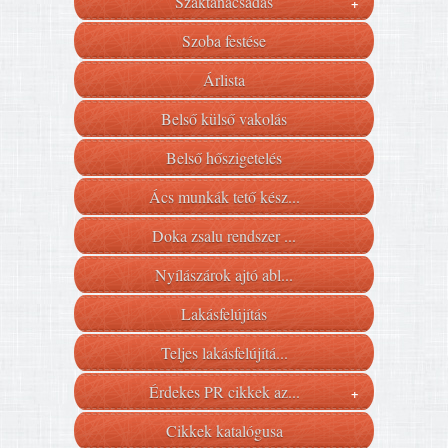
Szaktanácsadás
+
Szoba festése
Árlista
Belső külső vakolás
Belső hőszigetelés
Ács munkák tető kész...
Doka zsalu rendszer ...
Nyílászárok ajtó abl...
Lakásfelújítás
Teljes lakásfelújítá...
Érdekes PR cikkek az...
+
Cikkek katalógusa