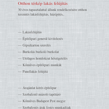
Otthon térkép lakás felújítás
30 éves tapasztalattal állunk rendelkezésére otthon
teremtés lakásfelújítás, házépítés,.
Lakásfelújítás
Építőipari generál kivitelezés
Gipszkarton szerelés
Burkolás burkoló burkolat
Utólagos homlokzat hőszigetelés
Kőműves építőipari munkák
Panellakás felújítá
Árajánlat kérés építőipar
Szobafestő mázoló tapétázó
Kőműves Budapest Pest megye
Szobafestés árak festés munkadíjak