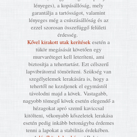
lényeges), a kopásállóság, mely
garantálja a tartósságot, valamint
lényeges még a csúszásállóság és az
ezzel szorosan összefüggő felületi
érdesség.
Kővel kirakott utak kerítések
esetén a
tükör megásását követően egy
murvaréteget kell leteríteni, ami
biztosítja a tehertartást. Ezt célszerű
lapvibrátorral tömöríteni. Szükség van
szegélyelemek lerakására is, hogy a
tehertől ne kezdjenek el egymástól
távolodni majd a kövek. Vastagabb,
nagyobb tömegű kövek esetén elegendő a
hézagokat apró szemű kaviccsal
kitölteni, vékonyabb kőszeletek lerakása
esetén pedig inkább betonágyba érdemes
tenni a lapokat a stabilitás érdekében.