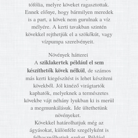
tófólia, melyre köveket ragasztottak.
Ennek előnye, hogy bármilyen meredek
is a part, a kövek nem gurulnak a víz
mélyére. A kerti tavakban szintén
kövekkel rejthetjük el a szökőkút, vagy
vízpumpa szerelvényeit.
Növények hátterei
sziklakertek például el sem
A
készíthetők kövek nélkül
, de számos
más kerti kiegészítést is lehet készíteni
kövekből. Jól kinéző virágtartók
kaphatók, melyeknek a természetes
kövekbe vájt néhány lyukban ki is merül
a megmunkálásuk. Ide ültethetünk
növényeket.
Kövekkel határolhatjuk még az
ágyásokat, különféle szegélyként is
felhasználhatjuk ezeket. Például