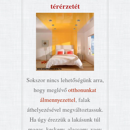
térérzetét
Sokszor nincs lehetőségünk arra,
hogy meglévő
otthonunkat
álmennyezettel
, falak
áthelyezésével megváltoztassuk.
Ha úgy érezzük a lakásunk túl
magas, keskeny, alacsony, vagy