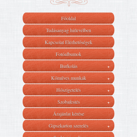
Főoldal
Tudásanyag hírlevélben
Kapcsolat Elérhetőségek
Fotóalbumok
Burkolás
+
Kőműves munkák
+
Hőszigetelés
+
Szobafestés
+
Árajánlat kérése
Gipszkarton szerelés
+