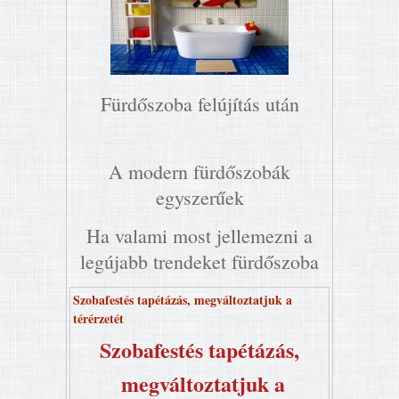
Fürdőszoba felújítás után
A modern fürdőszobák
egyszerűek
Ha valami most jellemezni a
legújabb trendeket fürdőszoba
Szobafestés tapétázás, megváltoztatjuk a
térérzetét
Szobafestés tapétázás,
megváltoztatjuk a