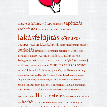
tapétázás
szigetelés
hőszigetelő
XPS
polisztirol
szobafestés
tapéta
gipszkarton
mázolás
lakásfelújítás
kőműves
budapest
otthon
lakásátalakítás
festo
hidegburkoló
burkoló
burkolás
térburkoló
terburkolat
betonlap
belsőépítészet
panellakás
ajtó
ablak
kivitelezés
klinker
FAL
szerelő
ásványgyapot
javítás
spaletta
csere
mester
erkélybeépítés
munkadíj
felújítás
falazás
festés
házak
Fuga
burkolat
Tisztítás
generálkivitelezés
kémény
építés
Сергей Колтаков
állványzat
gipszkartonozás
családi ház
boltozat
boltiv
Panel
nappali
panel
felújítás
договаривается
konyha
villanyszerelő
szerelőbeton
lakás
zsalukő
lábazat
beton
ház
építési engedélyek
biztosítási
piac
lakásvásárlás
lakásbiztosítás
csempe burkolás
fürdőszoba
Hőszigetelés
nyílászáró csere
ház szigetelés
családi-
kerítés
ház
kerítés-burkolás
határidőre
kiváló minőségben