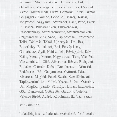
Solymár, Pilis, Budakalász. Dunakeszi, Fót,
Őrbottyán, Veresegyház, Szada, Kerepes, Csomád.
Aszód, Alsónémedi, Dány, Domony, Ecser, Farmos,
Galgagyörk, Gomba, Gödöllő, Isaszeg. Kartal,
Mogyoród, Nagykáta. Nyársapát, Pánt, Penc, Péteri,
Piliscsaba, Pilisszentiván, Pilisvörösvár,
Püspökszilágy, Százhalombatta, Szentmártonkáta,
Szigetszentmiklós, Sződ, Tápióbicske, Tápiószecső,
Telki, Tóalmás, Tököl, Újhartyán, Úri, Bag,
Biatorbágy, Budakeszi, Érd, Felsőpakony,
Galgahévíz, Gyál, Halásztelek, Hévízgyörk, Káva,
Kóka, Mende, Monor, Nagy tarcsa, Tura, Vác. Vác,
Vácszentlászló, Üllő, Albertirsa, Bénye, Budajenő,
Budaörs, Csömör, Diósd, Dunaharaszti, Dömsöd,
Erdőkertes, Fót, Galgamácsa, Gyömrő, Iklad,
Kistarcsa, Maglód, Pécel, Szada, Szentlőrinckáta,
Tápiószentmárton, Valkó, Vecsés, Üröm, Zsámbok,
Úri, Maglód nyaraló, Sülysáp, Hatvan, Jászberény,
Göd, Dunakeszi, Gyöngyös, Gárdony, Velence,
Velence fürdő, Agárd, Kápolnásnyék, Vác, Szada
Mit vállalunk
Lakásfelújítás, szobafestés, szobafestő, festő, családi