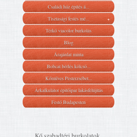
Családi ház építés á...
Tisztasági festés mé...
+
Térkő viacolor burkolás
Blog
Árajánlat minta
Bobcat bérlés kölcsö...
Kőműves Pesterzsébet...
Árkalkulátor építőipar lakásfelújítás
Festő Budapesten
Kő szabadtéri burkolatok