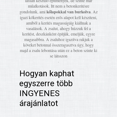
lassan készülő építmények, de szinte már
műalkotások. Itt nem a betonkerítésre
kőlapokkal van burkolva
gondolunk, ami
. Az
igazi kőkerítés esetén erős alapot kell készíteni,
amiből a kerítés magasságáig kiállnak a
vasalások. A zsalut, ahogy húzzuk fel a
kerítést, deszkánként építjük, emeljük, egyre
magasabbra. A zsaluhoz igazítva rakjuk a
köveket betonnal összeragasztva úgy, hogy
majd a zsalu lebontása után ez a beton szinte ki
se látsszon
.