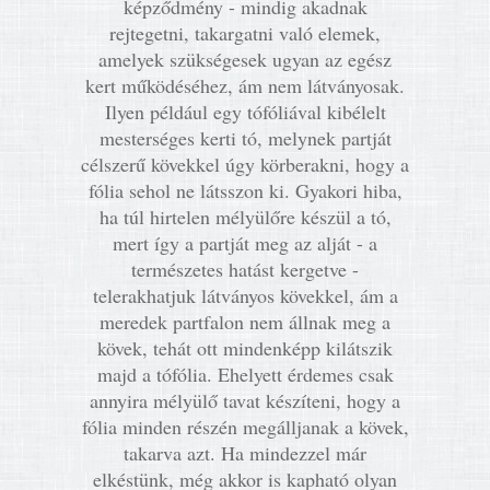
képződmény - mindig akadnak
rejtegetni, takargatni való elemek,
amelyek szükségesek ugyan az egész
kert működéséhez, ám nem látványosak.
Ilyen például egy tófóliával kibélelt
mesterséges kerti tó, melynek partját
célszerű kövekkel úgy körberakni, hogy a
fólia sehol ne látsszon ki. Gyakori hiba,
ha túl hirtelen mélyülőre készül a tó,
mert így a partját meg az alját - a
természetes hatást kergetve -
telerakhatjuk látványos kövekkel, ám a
meredek partfalon nem állnak meg a
kövek, tehát ott mindenképp kilátszik
majd a tófólia. Ehelyett érdemes csak
annyira mélyülő tavat készíteni, hogy a
fólia minden részén megálljanak a kövek,
takarva azt. Ha mindezzel már
elkéstünk, még akkor is kapható olyan