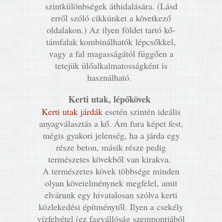
szintkülönbségek áthidalására. (Lásd
erről szóló cikkünket a következő
oldalakon.) Az ilyen földet tartó kő-
támfalak kombinálhatók lépcsőkkel,
vagy a fal magasságától függően a
tetejük ülőalkalmatosságként is
használható.
Kerti utak, lépőkövek
Kerti utak járdák
esetén szintén ideális
anyagválasztás a kő. Ám fura képet fest,
mégis gyakori jelenség, ha a járda egy
része beton, másik része pedig
természetes kövekből van kirakva.
A természetes kövek többsége minden
olyan követelménynek megfelel, amit
elvárunk egy hivatalosan szólva kerti
közlekedési építménytől. Ilyen a csekély
vízfelvétel (ez fagyállóság szempontjából