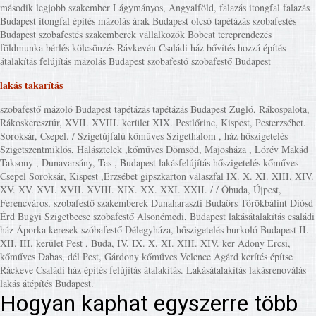
második legjobb szakember Lágymányos, Angyalföld, falazás itongfal falazás
Budapest itongfal építés mázolás árak Budapest olcsó tapétázás szobafestés
Budapest szobafestés szakemberek vállalkozók Bobcat tereprendezés
földmunka bérlés kölcsönzés Rávkevén Családi ház bővítés hozzá építés
átalakítás felújítás mázolás Budapest szobafestő szobafestő Budapest
lakás takarítás
szobafestő mázoló Budapest tapétázás tapétázás Budapest Zugló, Rákospalota,
Rákoskeresztúr, XVII. XVIII. kerület XIX. Pestlőrinc, Kispest, Pesterzsébet.
Soroksár, Csepel. / Szigetújfalú kőműves Szigethalom , ház hőszigetelés
Szigetszentmiklós, Halásztelek ,kőműves Dömsöd, Majosháza , Lórév Makád
Taksony , Dunavarsány, Tas , Budapest lakásfelújítás hőszigetelés kőműves
Csepel Soroksár, Kispest ,Erzsébet gipszkarton válaszfal IX. X. XI. XIII. XIV.
XV. XV. XVI. XVII. XVIII. XIX. XX. XXI. XXII. / / Óbuda, Újpest,
Ferencváros, szobafestő szakemberek Dunaharaszti Budaörs Törökbálint Diósd
Érd Bugyi Szigetbecse szobafestő Alsonémedi, Budapest lakásátalakítás családi
ház Áporka keresek szóbafestő Délegyháza, hőszigetelés burkoló Budapest II.
XII. III. kerület Pest , Buda, IV. IX. X. XI. XIII. XIV. ker Adony Ercsi,
kőműves Dabas, dél Pest, Gárdony kőműves Velence Agárd kerítés építse
Ráckeve Családi ház építés felújítás átalakítás. Lakásátalakítás lakásrenoválás
lakás átépítés Budapest.