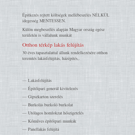
Építkezés rejtett költségek mellébeszélés NÉLKÜL
idegesség MENTESSEN.
Külön megbeszélés alapján Magyar ország egész
területén is vállalunk munkát
Otthon térkép lakás felújítás
30 éves tapasztalattal állunk rendelkezésére otthon
teremtés lakásfelújítás, házépítés,.
Lakásfelújítás
Építőipari generál kivitelezés
Gipszkarton szerelés
Burkolás burkoló burkolat
Utólagos homlokzat hőszigetelés
Kőműves építőipari munkák
Panellakás felújítá