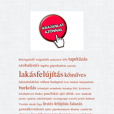
tapétázás
hőszigetelő
szigetelés
polisztirol
XPS
szobafestés
tapéta
gipszkarton
mázolás
lakásfelújítás
kőműves
lakásátalakítás
otthon
budapest
festo
burkoló
hidegburkoló
burkolás
térburkoló
terburkolat
betonlap
FAL
kivitelezés
panellakás
ajtó
ablak
belsőépítészet
klinker
csere
munkadíj
mester
spaletta
erkélybeépítés
ásványgyapot
szerelő
javítás
burkolat
festés
felújítás
falazás
Tisztítás
házak
Fuga
generálkivitelezés
építés
gipszkartonozás
kémény
családi ház