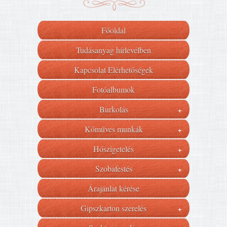
Főoldal
Tudásanyag hírlevélben
Kapcsolat Elérhetőségek
Fotóalbumok
Burkolás
+
Kőműves munkák
+
Hőszigetelés
+
Szobafestés
+
Árajánlat kérése
Gipszkarton szerelés
+