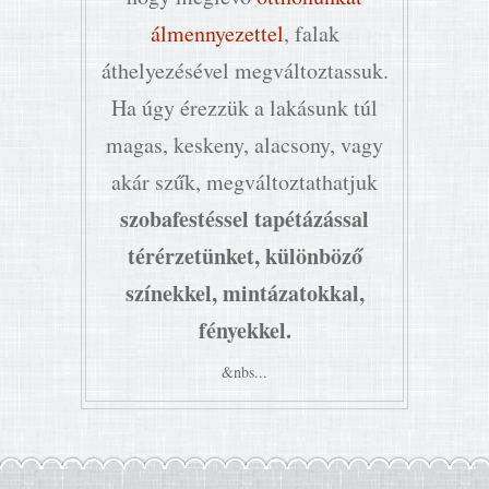
álmennyezettel
, falak
áthelyezésével megváltoztassuk.
Ha úgy érezzük a lakásunk túl
magas, keskeny, alacsony, vagy
akár szűk, megváltoztathatjuk
szobafestéssel tapétázással
térérzetünket, különböző
színekkel, mintázatokkal,
fényekkel.
&nbs...