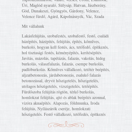
Úri, Maglód nyaraló, Sülysáp, Hatvan, Jászberény,
Göd, Dunakeszi, Gyöngyös, Gárdony, Velence,
Velence fürdő, Agárd, Kápolnásnyék, Vác, Szada
Mit vállalunk
Lakásfelújítás, szobafestés, szobafestő, festő, családi
házépítés, házépítés, felújítás, építés, kőműves,
burkoló, hogyan kell festés, ács, tetőfedő, építkezés,
hol tisztasági festés, kéményépítés, kerítésépítés.
Javítás, mázolás, tapétázás, falazás, vakolás, hideg
burkolás, válaszfalazás, falazás, csempe burkolás,
padlóburkolás. Kőműves vállalkozó, tetőtér beépítés,
aljzatbetonozás, járdabetonozás, zsalukő falazás
betonozással, dryvit hőszigetelés, hőszigetelés,
utólagos hőszigetelés, vízszigetelés, tetőépítés.
Fürdőszoba felújítás rögtön, térkő burkolás,
homlokzat felújítás, ajtó és ablak beépítés azonnal,
vízóra aknaépítés. Alapozás, földmunka, Iroda
felújítás, Nyílászárók cseréje, homlokzati
hőszigetelés. Festő vállalkozó, tetőfedés, építkezés