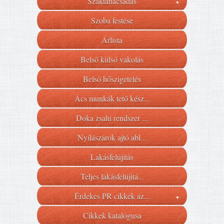
Szaktanácsadás
+
Szoba festése
Árlista
Belső külső vakolás
Belső hőszigetelés
Ács munkák tető kész...
Doka zsalu rendszer ...
Nyílászárok ajtó abl...
Lakásfelújítás
Teljes lakásfelújítá...
Érdekes PR cikkek az...
+
Cikkek katalógusa