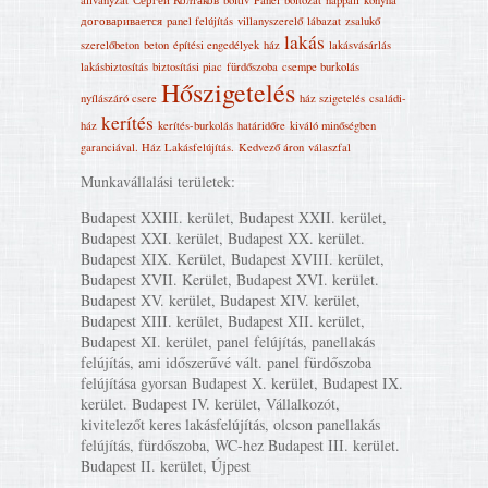
állványzat
Сергей Колтаков
boltiv
Panel
boltozat
nappali
konyha
договаривается
panel felújítás
villanyszerelő
lábazat
zsalukő
lakás
szerelőbeton
beton
építési engedélyek
ház
lakásvásárlás
lakásbiztosítás
biztosítási piac
fürdőszoba
csempe burkolás
Hőszigetelés
nyílászáró csere
ház szigetelés
családi-
kerítés
ház
kerítés-burkolás
határidőre
kiváló minőségben
garanciával. Ház Lakásfelújítás‎.
Kedvező áron
válaszfal
Munkavállalási területek:
Budapest XXIII. kerület, Budapest XXII. kerület,
Budapest XXI. kerület, Budapest XX. kerület.
Budapest XIX. Kerület, Budapest XVIII. kerület,
Budapest XVII. Kerület, Budapest XVI. kerület.
Budapest XV. kerület, Budapest XIV. kerület,
Budapest XIII. kerület, Budapest XII. kerület,
Budapest XI. kerület, panel felújítás, panellakás
felújítás, ami időszerűvé vált. panel fürdőszoba
felújítása gyorsan Budapest X. kerület, Budapest IX.
kerület. Budapest IV. kerület, Vállalkozót,
kivitelezőt keres lakásfelújítás, olcson panellakás
felújítás, fürdőszoba, WC-hez Budapest III. kerület.
Budapest II. kerület, Újpest