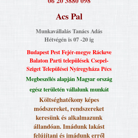
​06 20 3880 098
Acs Pal
Munkavállalás Tanács Adás
Hétvégén is 07 -20 ig
Budapest Pest Fejér-megye Ráckeve
Balaton Parti települések Csepel-
Sziget Települései Nyíregyháza Pécs
Megbeszélés alapján Magyar ország
egész területén vállalunk munkát
Költséghatékony képes
módszereket, rendszereket
keresünk és alkalmazunk
állandóan. Imádunk lakást
felújítani és imádunk erről