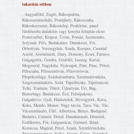
takarítás otthon
, Angyalföld, Zugló, Rákospalota,
Rákosszentmihály, Pestújhely, Rákoscsaba,
Rákoskeresztúr, Rákostelep, Pestlőrinc, panel
fürdőszoba átalakítás vagy konyha felújítás olcsó
Pesterzsébet, Kispest, Üröm, Pomáz, Szentendre,
Solymár, Pilis, Budakalász. Dunakeszi, Fót,
Őrbottyán, Veresegyház, Szada, Kerepes, Csomád.
Aszód, Alsónémedi, Dány, Domony, Ecser, Farmos,
Galgagyörk, Gomba, Gödöllő, Isaszeg. Kartal,
Mogyoród, Nagykáta. Nyársapát, Pánt, Penc, Péteri,
Piliscsaba, Pilisszentiván, Pilisvörösvár,
Püspökszilágy, Százhalombatta, Szentmártonkáta,
Szigetszentmiklós, Sződ, Tápióbicske, Tápiószecső,
Telki, Tóalmás, Tököl, Újhartyán, Úri, Bag,
Biatorbágy, Budakeszi, Érd, Felsőpakony,
Galgahévíz, Gyál, Halásztelek, Hévízgyörk, Káva,
Kóka, Mende, Monor, Nagy tarcsa, Tura, Vác. Vác,
Vácszentlászló, Üllő, Albertirsa, Bénye, Budajenő,
Budaörs, Csömör, Diósd, Dunaharaszti, Dömsöd,
Erdőkertes, Fót, Galgamácsa, Gyömrő, Iklad,
Kistarcsa, Maglód, Pécel, Szada, Szentlőrinckáta,
Tápiószentmárton, Valkó, Vecsés, Üröm, Zsámbok,