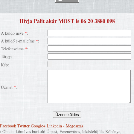
Hívja Palit akár MOST is 06 20 3880 098
A küldő neve
*
:
A küldő e-mailcíme
*
:
Telefonszáma
*
:
Tárgy:
Kép:
Üzenet
*
:
Facebook
Twitter
Google+
Linkedin
- Megosztás
/ Óbuda, kőműves burkoló Újpest, Ferencváros, lakásfelújítás Kőbánya, a