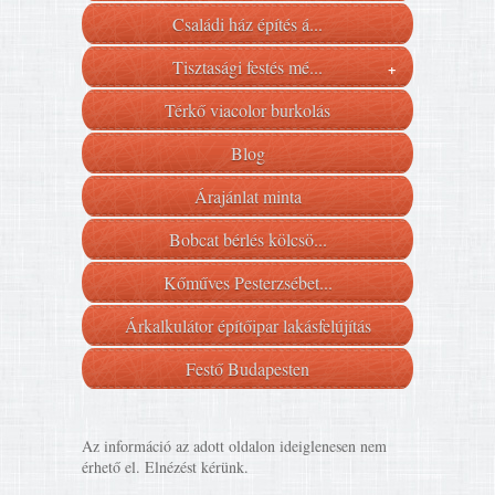
Családi ház építés á...
Tisztasági festés mé...
+
Térkő viacolor burkolás
Blog
Árajánlat minta
Bobcat bérlés kölcsö...
Kőműves Pesterzsébet...
Árkalkulátor építőipar lakásfelújítás
Festő Budapesten
Az információ az adott oldalon ideiglenesen nem
érhető el. Elnézést kérünk.