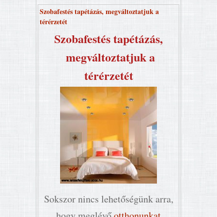
Szobafestés tapétázás, megváltoztatjuk a
térérzetét
Szobafestés tapétázás,
megváltoztatjuk a
térérzetét
Sokszor nincs lehetőségünk arra,
hogy meglévő
otthonunkat