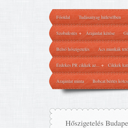
Főoldal
Tudásanyag hírlevélben
Szobafestés
Árajánlat kérése
Gi
+
Belső hőszigetelés
Ács munkák tető
Érdekes PR cikkek az...
Cikkek kat
+
Árajánlat minta
Bobcat bérlés kölcs
Hőszigetelés Budape