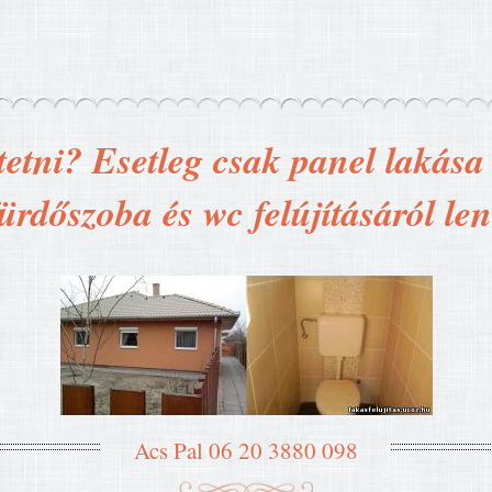
tetni? Esetleg csak panel lakása t
ürdőszoba és wc felújításáról le
Acs Pal 06 20 3880 098