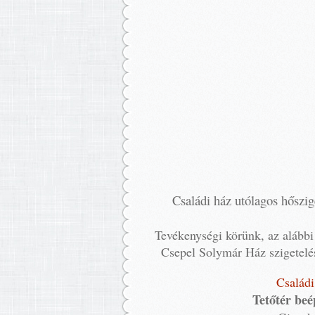
Családi ház utólagos hőszige
Tevékenységi körünk, az alább
Csepel Solymár Ház szigetel
Családi
Tetőtér beé