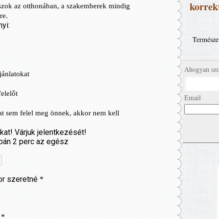
korrekt
Természet
Ahogyan szo
Email