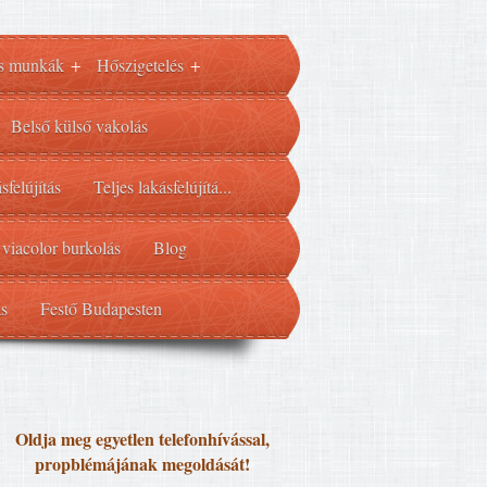
s munkák
Hőszigetelés
+
+
Belső külső vakolás
sfelújítás
Teljes lakásfelújítá...
 viacolor burkolás
Blog
ás
Festő Budapesten
Oldja meg egyetlen telefonhívással,
propblémájának megoldását!