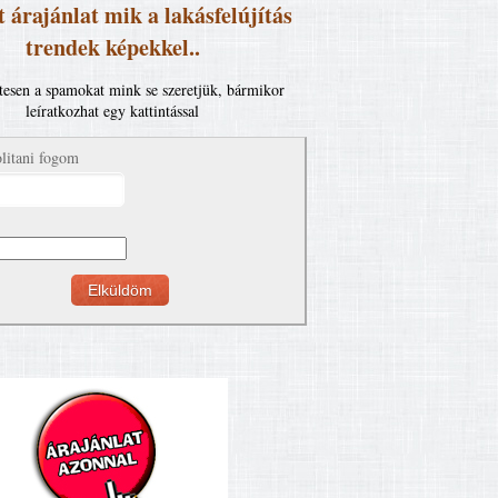
 árajánlat mik a lakásfelújítás
trendek képekkel..
esen a spamokat mink se szeretjük, bármikor
leíratkozhat egy kattintással
litani fogom