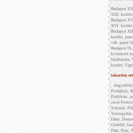
Budapest XXI
XXI. kerület
Budapest XVI
XVI. kerület
Budapest XII
kerület, pane
vált. panel f
Budapest IX. 
kivitelezőt k
fürdőszoba, 
kerület, Újpe
takarítás ot
, Angyalföld
Pestújhely, 
Pestlőrinc, p
olcsó Pester
Solymár, Pil
Veresegyház,
Dány, Domon
Gödöllő, Isa
Pánt, Penc, P