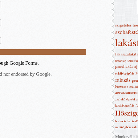
szigetelés
hő
szobafesté
lakás
lakásátalakít
betonlap
térburk
panellakás
aj
erkélybeépítés
F
falazás
gen
Колтаков
család
договариваетс
zsalukő
építési 
lakásbiztosítás
f
Hőszige
burkolás
határid
minőségben
vála
Munkavállalás