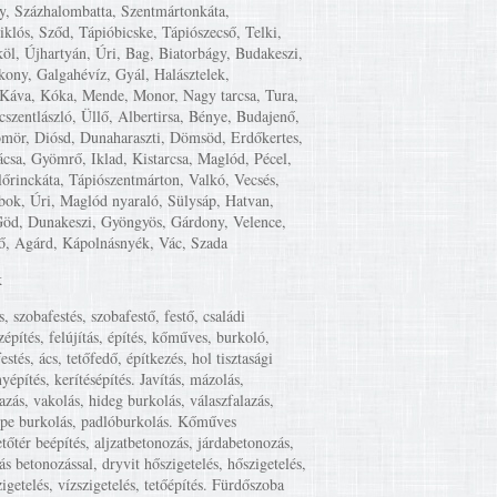
y, Százhalombatta, Szentmártonkáta,
iklós, Sződ, Tápióbicske, Tápiószecső, Telki,
öl, Újhartyán, Úri, Bag, Biatorbágy, Budakeszi,
kony, Galgahévíz, Gyál, Halásztelek,
Káva, Kóka, Mende, Monor, Nagy tarcsa, Tura,
cszentlászló, Üllő, Albertirsa, Bénye, Budajenő,
mör, Diósd, Dunaharaszti, Dömsöd, Erdőkertes,
csa, Gyömrő, Iklad, Kistarcsa, Maglód, Pécel,
lőrinckáta, Tápiószentmárton, Valkó, Vecsés,
ok, Úri, Maglód nyaraló, Sülysáp, Hatvan,
Göd, Dunakeszi, Gyöngyös, Gárdony, Velence,
ő, Agárd, Kápolnásnyék, Vác, Szada
k
s, szobafestés, szobafestő, festő, családi
zépítés, felújítás, építés, kőműves, burkoló,
estés, ács, tetőfedő, építkezés, hol tisztasági
yépítés, kerítésépítés. Javítás, mázolás,
lazás, vakolás, hideg burkolás, válaszfalazás,
mpe burkolás, padlóburkolás. Kőműves
etőtér beépítés, aljzatbetonozás, járdabetonozás,
ás betonozással, dryvit hőszigetelés, hőszigetelés,
igetelés, vízszigetelés, tetőépítés. Fürdőszoba