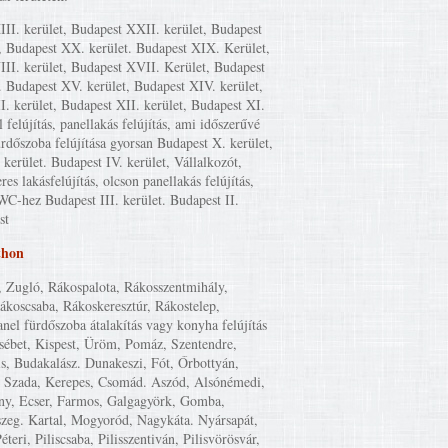
II. kerület, Budapest XXII. kerület, Budapest
, Budapest XX. kerület. Budapest XIX. Kerület,
II. kerület, Budapest XVII. Kerület, Budapest
. Budapest XV. kerület, Budapest XIV. kerület,
I. kerület, Budapest XII. kerület, Budapest XI.
l felújítás, panellakás felújítás, ami időszerűvé
ürdőszoba felújítása gyorsan Budapest X. kerület,
kerület. Budapest IV. kerület, Vállalkozót,
eres lakásfelújítás, olcson panellakás felújítás,
WC-hez Budapest III. kerület. Budapest II.
st
thon
, Zugló, Rákospalota, Rákosszentmihály,
Rákoscsaba, Rákoskeresztúr, Rákostelep,
anel fürdőszoba átalakítás vagy konyha felújítás
zsébet, Kispest, Üröm, Pomáz, Szentendre,
is, Budakalász. Dunakeszi, Fót, Őrbottyán,
 Szada, Kerepes, Csomád. Aszód, Alsónémedi,
y, Ecser, Farmos, Galgagyörk, Gomba,
szeg. Kartal, Mogyoród, Nagykáta. Nyársapát,
éteri, Piliscsaba, Pilisszentiván, Pilisvörösvár,