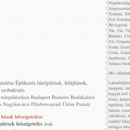
Püspökszilág
Szigetszentm
Tóalmás, Tök
Érd, Felsőpa
Hévízgyörk, 
Vác. Vác, Vá
Budaörs, Csö
Fót, Galgamá
Szada, Szent
Üröm, Zsámb
Jászberény, 
Velence fürd
Mit vállalun
telése Építkezés házépítések, felújítások,
Lakásfelújítá
házépítés, há
szobafestés.
hogyan kell f
i településeken Budapest Budaörs Budakalász
festés, kémén
és Nagykovácsi Pilisborosjenő Üröm Pomáz
tapétázás, fa
falazás, cse
 házak hőszigetelése
vállalkozó, t
zsalukő falaz
pítések hőszigetelés
árak
utólagos hősz