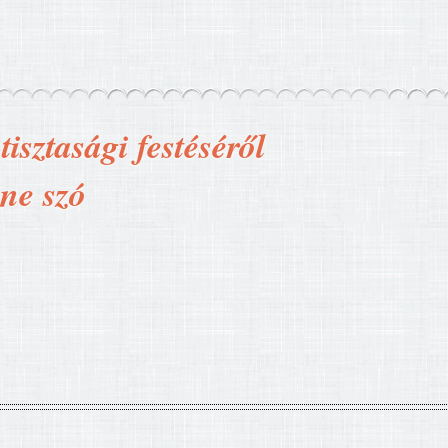
isztasági festéséről
nne szó