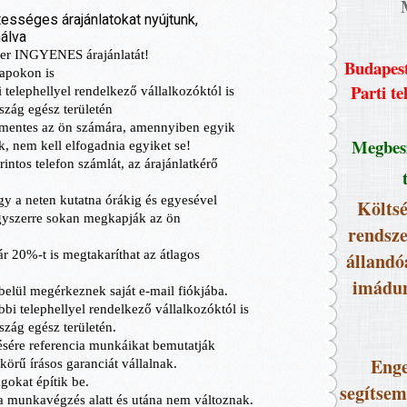
Budapest
Parti te
Megbesz
Költsé
rendsze
állandó
imádun
Enge
segítsem