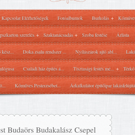
Kapcsolat Elérhetőségek
Fotóalbumok
Burkolás
Kőműve
+
pszkarton szerelés
Szaktanácsadás
Szoba festése
Árlista
+
+
 kész...
Doka zsalu rendszer ...
Nyílászárok ajtó abl...
Laká
alógusa
Családi ház építés á...
Tisztasági festés mé...
Térkő
+
ö...
Kőműves Pesterzsébet...
Árkalkulátor építőipar lakásfelújít
st Budaörs Budakalász Csepel