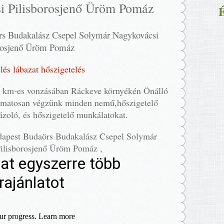
i Pilisborosjenő Üröm Pomáz
É
rs Budakalász Csepel Solymár Nagykovácsi
orosjenő Üröm Pomáz
lés lábazat hőszigetelés
0 km-es vonzásában Ráckeve környékén Önálló
yamatosan végzünk minden nemű,hőszigetelő
ázoló, és hőszigetelő munkálatokat.
udapest Budaörs Budakalász Csepel Solymár
ilisborosjenő Üröm Pomáz ,