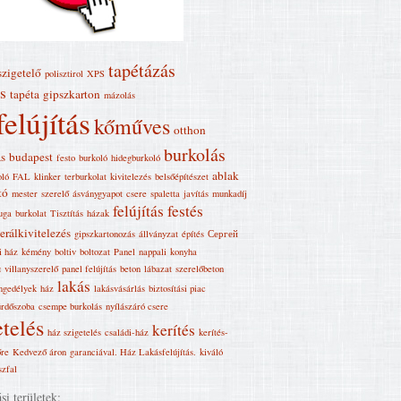
tapétázás
szigetelő
polisztirol
XPS
s
tapéta
gipszkarton
mázolás
felújítás
kőműves
otthon
burkolás
ás
budapest
festo
burkoló
hidegburkoló
ablak
oló
FAL
klinker
terburkolat
kivitelezés
belsőépítészet
tó
mester
szerelő
ásványgyapot
csere
spaletta
javítás
munkadíj
felújítás
festés
uga
burkolat
Tisztítás
házak
erálkivitelezés
gipszkartonozás
állványzat
építés
Сергей
i ház
kémény
boltiv
boltozat
Panel
nappali
konyha
я
villanyszerelő
panel felújítás
beton
lábazat
szerelőbeton
lakás
engedélyek
ház
lakásvásárlás
biztosítási piac
ürdőszoba
csempe burkolás
nyílászáró csere
telés
kerítés
ház szigetelés
családi-ház
kerítés-
őre
Kedvező áron
garanciával. Ház Lakásfelújítás‎.
kiváló
szfal
i területek: