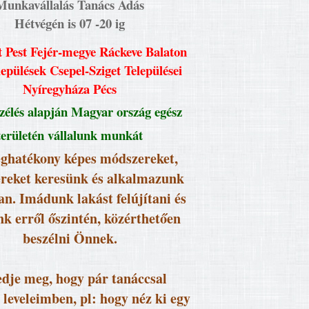
Munkavállalás Tanács Adás
Hétvégén is 07 -20 ig
 Pest Fejér-megye Ráckeve Balaton
lepülések Csepel-Sziget Települései
Nyíregyháza Pécs
élés alapján Magyar ország egész
területén vállalunk munkát
ghatékony képes módszereket,
reket keresünk és alkalmazunk
an. Imádunk lakást felújítani és
k erről őszintén, közérthetően
beszélni Önnek.
dje meg, hogy pár tanáccsal
 leveleimben, pl: hogy néz ki egy