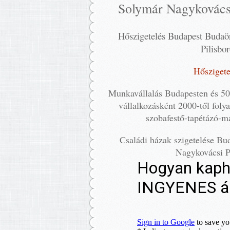
Solymár Nagykovács
Hőszigetelés Budapest Budaö
Pilisb
Hőszigete
Munkavállalás Budapesten és 5
vállalkozásként 2000-től fol
szobafestő-tapétázó-m
Családi házak szigetelése B
Nagykovácsi P