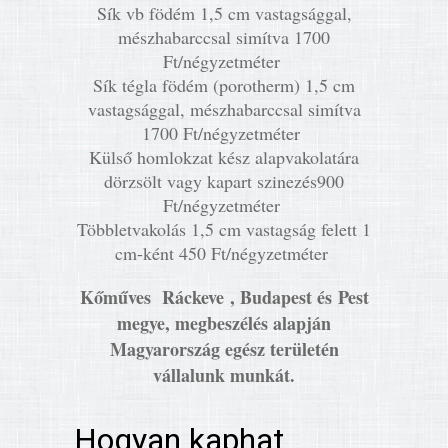
Sík vb födém 1,5 cm vastagsággal,
mészhabarccsal simítva 1700
Ft/négyzetméter
Sík tégla födém (porotherm) 1,5 cm
vastagsággal, mészhabarccsal simítva
1700 Ft/négyzetméter
Külső homlokzat kész alapvakolatára
dörzsölt vagy kapart szinezés900
Ft/négyzetméter
Többletvakolás 1,5 cm vastagság felett 1
cm-ként 450 Ft/négyzetméter
Kőműves Ráckeve , Budapest és Pest
megye, megbeszélés alapján
Magyarország egész területén
vállalunk munkát.