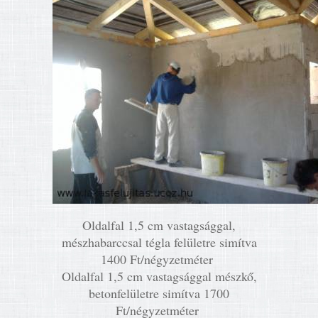
Oldalfal 1,5 cm vastagsággal,
mészhabarccsal tégla felületre simítva
1400 Ft/négyzetméter
Oldalfal 1,5 cm vastagsággal mészkő,
betonfelületre simítva 1700
Ft/négyzetméter