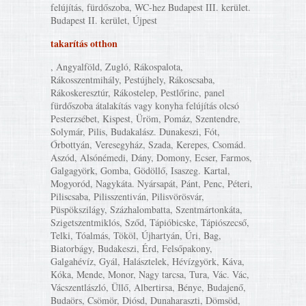
felújítás, fürdőszoba, WC-hez Budapest III. kerület.
Budapest II. kerület, Újpest
takarítás otthon
, Angyalföld, Zugló, Rákospalota,
Rákosszentmihály, Pestújhely, Rákoscsaba,
Rákoskeresztúr, Rákostelep, Pestlőrinc, panel
fürdőszoba átalakítás vagy konyha felújítás olcsó
Pesterzsébet, Kispest, Üröm, Pomáz, Szentendre,
Solymár, Pilis, Budakalász. Dunakeszi, Fót,
Őrbottyán, Veresegyház, Szada, Kerepes, Csomád.
Aszód, Alsónémedi, Dány, Domony, Ecser, Farmos,
Galgagyörk, Gomba, Gödöllő, Isaszeg. Kartal,
Mogyoród, Nagykáta. Nyársapát, Pánt, Penc, Péteri,
Piliscsaba, Pilisszentiván, Pilisvörösvár,
Püspökszilágy, Százhalombatta, Szentmártonkáta,
Szigetszentmiklós, Sződ, Tápióbicske, Tápiószecső,
Telki, Tóalmás, Tököl, Újhartyán, Úri, Bag,
Biatorbágy, Budakeszi, Érd, Felsőpakony,
Galgahévíz, Gyál, Halásztelek, Hévízgyörk, Káva,
Kóka, Mende, Monor, Nagy tarcsa, Tura, Vác. Vác,
Vácszentlászló, Üllő, Albertirsa, Bénye, Budajenő,
Budaörs, Csömör, Diósd, Dunaharaszti, Dömsöd,