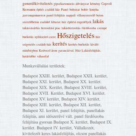
generálkivitelezés
gipszkartonozás
állványzat
kémény
Сергей
Колтаков
építés
családi ház
Panel
boltozat
boltiv
konyha
договаривается
panel felújítás
nappali
villanyszerelő
beton
lakás
szerelőbeton
zsalukő
lábazat
ház
építési engedélyek
lakásvásárlás
biztosítási piac
lakásbiztosítás
fürdőszoba
csempe
Hőszigetelés
burkolás
nyílászáró csere
ház
kerítés
szigetelés
családi-ház
kerítés-burkolás
kiváló
minőségben
Kedvező áron
garanciával. Ház Lakásfelújítás‎.
határidőre
válaszfal
Munkavállalási területek:
Budapest XXIII. kerület, Budapest XXII. kerület,
Budapest XXI. kerület, Budapest XX. kerület.
Budapest XIX. Kerület, Budapest XVIII. kerület,
Budapest XVII. Kerület, Budapest XVI. kerület.
Budapest XV. kerület, Budapest XIV. kerület,
Budapest XIII. kerület, Budapest XII. kerület,
Budapest XI. kerület, panel felújítás, panellakás
felújítás, ami időszerűvé vált. panel fürdőszoba
felújítása gyorsan Budapest X. kerület, Budapest IX.
kerület. Budapest IV. kerület, Vállalkozót,
kivitelezőt keres lakásfelújítás, olcson panellakás