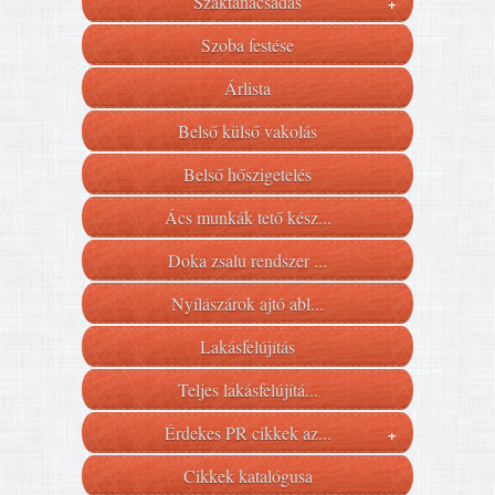
Szaktanácsadás
+
Szoba festése
Árlista
Belső külső vakolás
Belső hőszigetelés
Ács munkák tető kész...
Doka zsalu rendszer ...
Nyílászárok ajtó abl...
Lakásfelújítás
Teljes lakásfelújítá...
Érdekes PR cikkek az...
+
Cikkek katalógusa