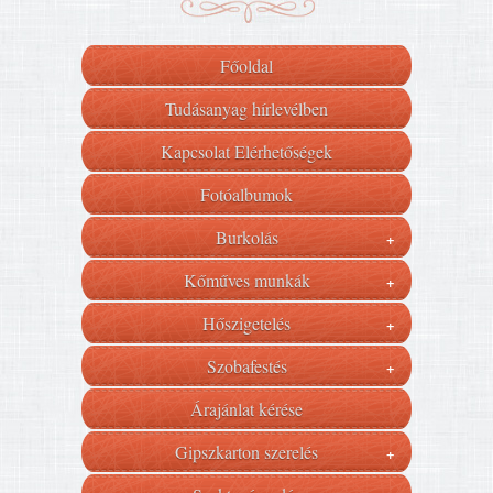
Főoldal
Tudásanyag hírlevélben
Kapcsolat Elérhetőségek
Fotóalbumok
Burkolás
+
Kőműves munkák
+
Hőszigetelés
+
Szobafestés
+
Árajánlat kérése
Gipszkarton szerelés
+