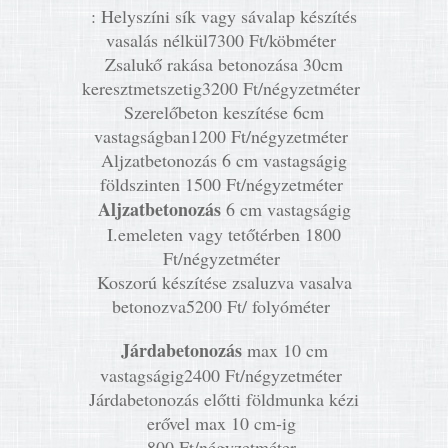
: Helyszíni sík vagy sávalap készítés
vasalás nélkül7300 Ft/köbméter
Zsalukő rakása betonozása 30cm
keresztmetszetig3200 Ft/négyzetméter
Szerelőbeton keszítése 6cm
vastagságban1200 Ft/négyzetméter
Aljzatbetonozás 6 cm vastagságig
földszinten 1500 Ft/négyzetméter
Aljzatbetonozás
6 cm vastagságig
I.emeleten vagy tetőtérben 1800
Ft/négyzetméter
Koszorú készítése zsaluzva vasalva
betonozva5200 Ft/ folyóméter
Járdabetonozás
max 10 cm
vastagságig2400 Ft/négyzetméter
Járdabetonozás előtti földmunka kézi
erővel max 10 cm-ig
800 Ft/négyzetméter