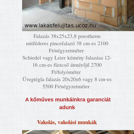
Falazás 38x25x23,8 porotherm
nútféderes pincefalazó 38 cm-es 2100
Ft/négyzetméter
Schiedel vagy Leier kémény falazása 12-
16 cm-es füstcső átmérőjű 2700
Ft/folyóméter
Üvegtégla falazás 20x20x6 vagy 8 cm-es
5500 Ft/négyzetméter
A
kőműves
munkáinkra garanciát
adunk
Vakolás, vakolási munkák