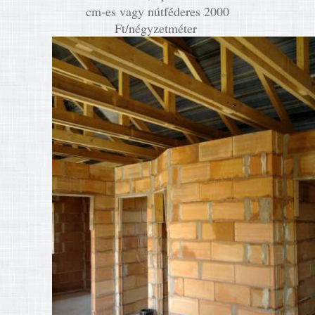
cm-es vagy nútféderes 2000
Ft/négyzetméter