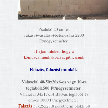
Zsalukő 20 cm-es
rakása+vasalása+betonozása 2200
Ft/négyzetméter
Hívjon minket, hogy a
kőműves munkákban segíthessünk
Falazás, falazási munkák
Válaszfal 40-50x20x6-os vagy 10-es
téglából1500 Ft/négyzetméter
Válaszfal 34x17x14 B30-as téglából 17
cm-es 1800 Ft/négyzetméter
Falazás
38x25x23,8 porotherm blokk 38