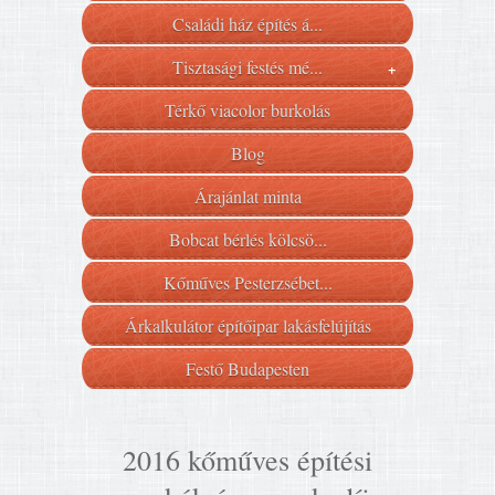
Családi ház építés á...
Tisztasági festés mé...
+
Térkő viacolor burkolás
Blog
Árajánlat minta
Bobcat bérlés kölcsö...
Kőműves Pesterzsébet...
Árkalkulátor építőipar lakásfelújítás
Festő Budapesten
2016 kőműves építési