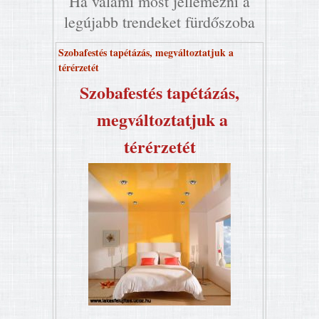
Ha valami most jellemezni a
legújabb trendeket fürdőszoba
Szobafestés tapétázás, megváltoztatjuk a
térérzetét
Szobafestés tapétázás,
megváltoztatjuk a
térérzetét