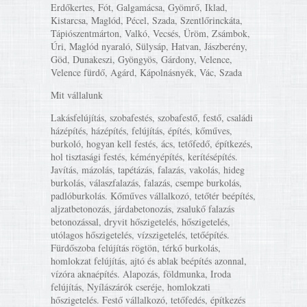
Erdőkertes, Fót, Galgamácsa, Gyömrő, Iklad,
Kistarcsa, Maglód, Pécel, Szada, Szentlőrinckáta,
Tápiószentmárton, Valkó, Vecsés, Üröm, Zsámbok,
Úri, Maglód nyaraló, Sülysáp, Hatvan, Jászberény,
Göd, Dunakeszi, Gyöngyös, Gárdony, Velence,
Velence fürdő, Agárd, Kápolnásnyék, Vác, Szada
Mit vállalunk
Lakásfelújítás, szobafestés, szobafestő, festő, családi
házépítés, házépítés, felújítás, építés, kőműves,
burkoló, hogyan kell festés, ács, tetőfedő, építkezés,
hol tisztasági festés, kéményépítés, kerítésépítés.
Javítás, mázolás, tapétázás, falazás, vakolás, hideg
burkolás, válaszfalazás, falazás, csempe burkolás,
padlóburkolás. Kőműves vállalkozó, tetőtér beépítés,
aljzatbetonozás, járdabetonozás, zsalukő falazás
betonozással, dryvit hőszigetelés, hőszigetelés,
utólagos hőszigetelés, vízszigetelés, tetőépítés.
Fürdőszoba felújítás rögtön, térkő burkolás,
homlokzat felújítás, ajtó és ablak beépítés azonnal,
vízóra aknaépítés. Alapozás, földmunka, Iroda
felújítás, Nyílászárók cseréje, homlokzati
hőszigetelés. Festő vállalkozó, tetőfedés, építkezés