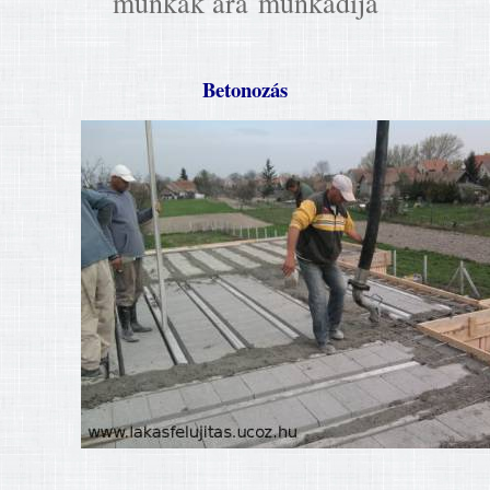
munkák ára munkadíja
Betonozás