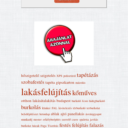
tapétázás
hőszigetelő
szigetelés
XPS
polisztirol
szobafestés
tapéta
gipszkarton
mázolás
lakásfelújítás
kőműves
otthon
lakásátalakítás
budapest
burkoló
festo
hidegburkoló
burkolás
klinker
FAL
kivitelezés
térburkoló
terburkolat
ablak
ajtó
panellakás
belsőépítészet
betonlap
ásványgyapot
munkadíj
mester
erkélybeépítés
szerelő
csere
spaletta
javítás
festés
felújítás
falazás
burkolat
házak
Fuga
Tisztítás