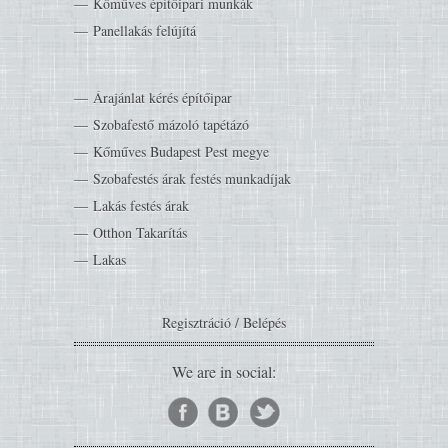
Kőműves építőipari munkák
Panellakás felújítá
Árajánlat kérés építőipar
Szobafestő mázoló tapétázó
Kőműves Budapest Pest megye
Szobafestés árak festés munkadíjak
Lakás festés árak
Otthon Takarítás
Lakas
Regisztráció
/
Belépés
We are in social: