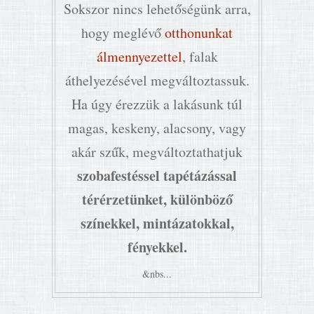
Sokszor nincs lehetőségünk arra,
hogy meglévő
otthonunkat
álmennyezettel
, falak
áthelyezésével megváltoztassuk.
Ha úgy érezzük a lakásunk túl
magas, keskeny, alacsony, vagy
akár szűk, megváltoztathatjuk
szobafestéssel tapétázással
térérzetünket, különböző
színekkel, mintázatokkal,
fényekkel.
&nbs...