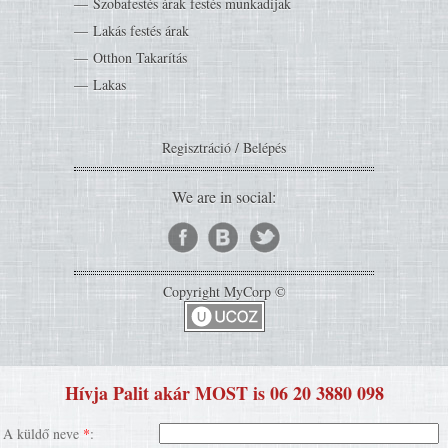
Szobafestés árak festés munkadíjak
Lakás festés árak
Otthon Takarítás
Lakas
Regisztráció
/
Belépés
We are in social:
Copyright MyCorp ©
Hívja Palit akár MOST is 06 20 3880 098
A küldő neve
*
: