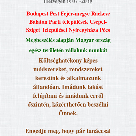
Hétvégén is 07 -20 ig
Budapest Pest Fejér-megye Ráckeve
Balaton Parti települések Csepel-
Sziget Települései Nyíregyháza Pécs
Megbeszélés alapján Magyar ország
egész területén vállalunk munkát
Költséghatékony képes
módszereket, rendszereket
keresünk és alkalmazunk
állandóan. Imádunk lakást
felújítani és imádunk erről
őszintén, közérthetően beszélni
Önnek.
Engedje meg, hogy pár tanáccsal