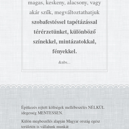
magas, keskeny, alacsony, vagy
akár szűk, megváltoztathatjuk
szobafestéssel tapétázással
térérzetünket, különböző
színekkel, mintázatokkal,
fényekkel.
&nbs...
Építkezés rejtett költségek mellébeszélés NÉLKÜL
idegesség MENTESSEN.
Külön megbeszélés alapján Magyar ország egész
területén is vállalunk munkát