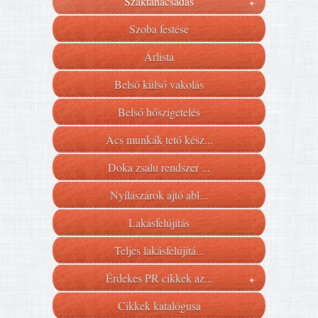
Szaktanácsadás
+
Szoba festése
Árlista
Belső külső vakolás
Belső hőszigetelés
Ács munkák tető kész...
Doka zsalu rendszer ...
Nyílászárok ajtó abl...
Lakásfelújítás
Teljes lakásfelújítá...
Érdekes PR cikkek az...
+
Cikkek katalógusa