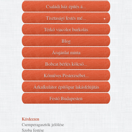
Családi ház építés á...
Tisztasági festés mé...
+
Térkő viacolor burkolás
Blog
Árajánlat minta
Bobcat bérlés kölcsö...
Kőműves Pesterzsébet...
Árkalkulátor építőipar lakásfelújítás
Festő Budapesten
Kérdezzen
Csemperagasztók jelölése
Szoba festése