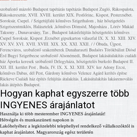
szobafestő mázoló Budapest tapétázás tapétázás Budapest Zugló, Rákospalota,
Rákoskeresztúr, XVII. XVIII. kerület XIX. Pestlőrinc, Kispest, Pesterzsébet.
Soroksár, Csepel. / Szigetújfalú kőműves Szigethalom , ház hőszigetelés
Szigetszentmiklós, Halásztelek ,kőműves Dömsöd, Majosháza , Lórév Makád
Taksony , Dunavarsány, Tas , Budapest lakásfelújítás hőszigetelés kőműves
Csepel Soroksár, Kispest ,Erzsébet gipszkarton válaszfal IX. X. XI. XIII. XIV.
XV. XV. XVI. XVII. XVIII. XIX. XX. XXI. XXII. / / Óbuda, Újpest,
Ferencváros, szobafestő szakemberek Dunaharaszti Budaörs Törökbálint Diósd
Érd Bugyi Szigetbecse szobafestő Alsonémedi, Budapest lakásátalakítás családi
ház Áporka keresek szóbafestő Délegyháza, hőszigetelés burkoló Budapest II.
XII. III. kerület Pest , Buda, IV. IX. X. XI. XIII. XIV. ker Adony Ercsi,
kőműves Dabas, dél Pest, Gárdony kőműves Velence Agárd kerítés építse
Ráckeve Családi ház építés felújítás átalakítás. Lakásátalakítás lakásrenoválás
lakás átépítés Budapest.