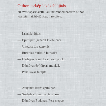
Otthon térkép lakás felújítás
30 éves tapasztalattal állunk rendelkezésére otthon
teremtés lakásfelújítás, házépítés,.
Lakásfelújítás
Építőipari generál kivitelezés
Gipszkarton szerelés
Burkolás burkoló burkolat
Utólagos homlokzat hőszigetelés
Kőműves építőipari munkák
Panellakás felújítá
Árajánlat kérés építőipar
Szobafestő mázoló tapétázó
Kőműves Budapest Pest megye