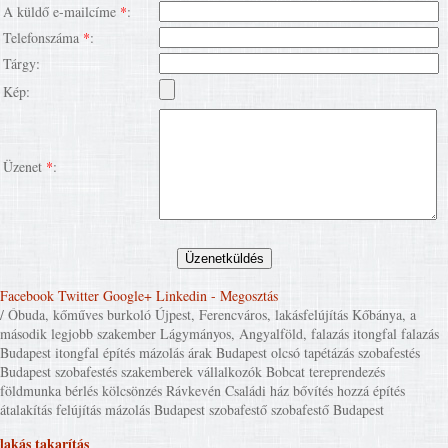
A küldő e-mailcíme
*
:
Telefonszáma
*
:
Tárgy:
Kép:
Üzenet
*
:
Facebook
Twitter
Google+
Linkedin
- Megosztás
/ Óbuda, kőműves burkoló Újpest, Ferencváros, lakásfelújítás Kőbánya, a
második legjobb szakember Lágymányos, Angyalföld, falazás itongfal falazás
Budapest itongfal építés mázolás árak Budapest olcsó tapétázás szobafestés
Budapest szobafestés szakemberek vállalkozók Bobcat tereprendezés
földmunka bérlés kölcsönzés Rávkevén Családi ház bővítés hozzá építés
átalakítás felújítás mázolás Budapest szobafestő szobafestő Budapest
lakás takarítás