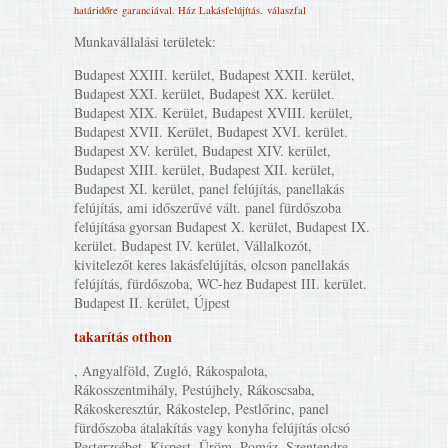
határidőre
garanciával. Ház Lakásfelújítás‎.
válaszfal
Munkavállalási területek:
Budapest XXIII. kerület, Budapest XXII. kerület,
Budapest XXI. kerület, Budapest XX. kerület.
Budapest XIX. Kerület, Budapest XVIII. kerület,
Budapest XVII. Kerület, Budapest XVI. kerület.
Budapest XV. kerület, Budapest XIV. kerület,
Budapest XIII. kerület, Budapest XII. kerület,
Budapest XI. kerület, panel felújítás, panellakás
felújítás, ami időszerűvé vált. panel fürdőszoba
felújítása gyorsan Budapest X. kerület, Budapest IX.
kerület. Budapest IV. kerület, Vállalkozót,
kivitelezőt keres lakásfelújítás, olcson panellakás
felújítás, fürdőszoba, WC-hez Budapest III. kerület.
Budapest II. kerület, Újpest
takarítás otthon
, Angyalföld, Zugló, Rákospalota,
Rákosszentmihály, Pestújhely, Rákoscsaba,
Rákoskeresztúr, Rákostelep, Pestlőrinc, panel
fürdőszoba átalakítás vagy konyha felújítás olcsó
Pesterzsébet, Kispest, Üröm, Pomáz, Szentendre,