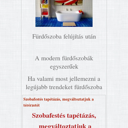
Fürdőszoba felújítás után
A modern fürdőszobák
egyszerűek
Ha valami most jellemezni a
legújabb trendeket fürdőszoba
Szobafestés tapétázás, megváltoztatjuk a
térérzetét
Szobafestés tapétázás,
megváltoztatjuk a