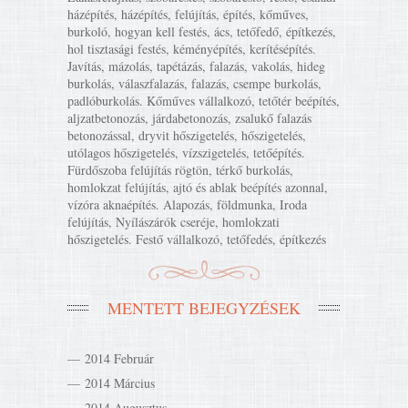
házépítés, házépítés, felújítás, építés, kőműves,
burkoló, hogyan kell festés, ács, tetőfedő, építkezés,
hol tisztasági festés, kéményépítés, kerítésépítés.
Javítás, mázolás, tapétázás, falazás, vakolás, hideg
burkolás, válaszfalazás, falazás, csempe burkolás,
padlóburkolás. Kőműves vállalkozó, tetőtér beépítés,
aljzatbetonozás, járdabetonozás, zsalukő falazás
betonozással, dryvit hőszigetelés, hőszigetelés,
utólagos hőszigetelés, vízszigetelés, tetőépítés.
Fürdőszoba felújítás rögtön, térkő burkolás,
homlokzat felújítás, ajtó és ablak beépítés azonnal,
vízóra aknaépítés. Alapozás, földmunka, Iroda
felújítás, Nyílászárók cseréje, homlokzati
hőszigetelés. Festő vállalkozó, tetőfedés, építkezés
MENTETT BEJEGYZÉSEK
2014 Február
2014 Március
2014 Augusztus