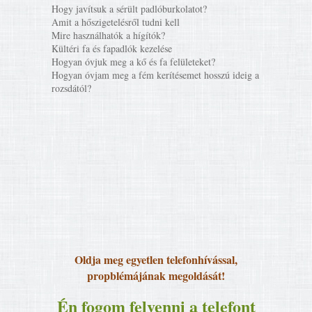
Hogy javítsuk a sérült padlóburkolatot?
Amit a hőszigetelésről tudni kell
Mire használhatók a hígítók?
Kültéri fa és fapadlók kezelése
Hogyan óvjuk meg a kő és fa felületeket?
Hogyan óvjam meg a fém kerítésemet hosszú ideig a
rozsdától?
Oldja meg egyetlen telefonhívással,
propblémájának megoldását!
Én fogom felvenni a telefont