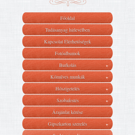
Főoldal
Tudásanyag hírlevélben
Kapcsolat Elérhetőségek
Fotóalbumok
Burkolás
+
Kőműves munkák
+
Hőszigetelés
+
Szobafestés
+
Árajánlat kérése
Gipszkarton szerelés
+