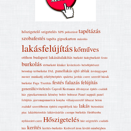
tapétázás
hőszigetelő
szigetelés
XPS
polisztirol
szobafestés
tapéta
gipszkarton
mázolás
lakásfelújítás
kőműves
otthon
budapest
lakásátalakítás
burkoló
hidegburkoló
festo
burkolás
térburkoló
klinker
kivitelezés
belsőépítészet
panellakás
ajtó
ablak
betonlap
terburkolat
FAL
ásványgyapot
mester
munkadíj
erkélybeépítés
spaletta
javítás
csere
szerelő
házak
festés
falazás
felújítás
burkolat
Fuga
Tisztítás
generálkivitelezés
Сергей Колтаков
állványzat
építés
családi
ház
gipszkartonozás
kémény
boltiv
boltozat
Panel
nappali
panel
felújítás
договаривается
konyha
villanyszerelő
lábazat
beton
lakás
zsalukő
szerelőbeton
építési engedélyek
ház
biztosítási
piac
lakásbiztosítás
lakásvásárlás
csempe burkolás
fürdőszoba
Hőszigetelés
nyílászáró csere
ház szigetelés
családi-
kerítés
ház
kerítés-burkolás
Kedvező áron
kiváló minőségben