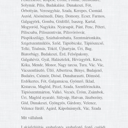
Solymár, Pilis, Budakalász. Dunakeszi, Fót,
Őrbottyán, Veresegyház, Szada, Kerepes, Csomád.
Aszód, Alsónémedi, Dány, Domony, Ecser, Farmos,
Galgagyörk, Gomba, Gödöllő, Isaszeg. Kartal,
Mogyoród, Nagykáta. Nyársapát, Pánt, Penc, Péteri,
Piliscsaba, Pilisszentiván, Pilisvörösvár,
Püspökszilágy, Százhalombatta, Szentmártonkáta,
Szigetszentmiklós, Sződ, Tápióbicske, Tápiószecső,
Telki, Tóalmás, Tököl, Újhartyán, Úri, Bag,
Biatorbágy, Budakeszi, Érd, Felsőpakony,
Galgahévíz, Gyál, Halásztelek, Hévízgyörk, Káva,
Kóka, Mende, Monor, Nagy tarcsa, Tura, Vác. Vác,
Vácszentlászló, Üllő, Albertirsa, Bénye, Budajenő,
Budaörs, Csömör, Diósd, Dunaharaszti, Dömsöd,
Erdőkertes, Fót, Galgamácsa, Gyömrő, Iklad,
Kistarcsa, Maglód, Pécel, Szada, Szentlőrinckáta,
Tápiószentmárton, Valkó, Vecsés, Üröm, Zsámbok,
Úri, Maglód nyaraló, Sülysáp, Hatvan, Jászberény,
Göd, Dunakeszi, Gyöngyös, Gárdony, Velence,
Velence fürdő, Agárd, Kápolnásnyék, Vác, Szada
Mit vállalunk
Lakásfelújítás, szobafestés, szobafestő, festő, családi