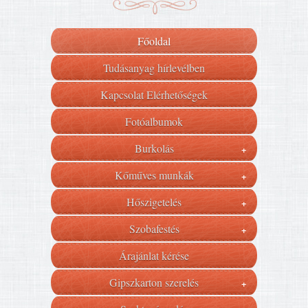
Főoldal
Tudásanyag hírlevélben
Kapcsolat Elérhetőségek
Fotóalbumok
Burkolás
+
Kőműves munkák
+
Hőszigetelés
+
Szobafestés
+
Árajánlat kérése
Gipszkarton szerelés
+