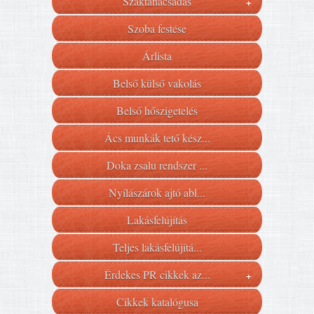
Szaktanácsadás
+
Szoba festése
Árlista
Belső külső vakolás
Belső hőszigetelés
Ács munkák tető kész...
Doka zsalu rendszer ...
Nyílászárok ajtó abl...
Lakásfelújítás
Teljes lakásfelújítá...
Érdekes PR cikkek az...
+
Cikkek katalógusa