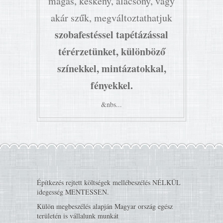
magas, keskeny, alacsony, vagy
akár szűk, megváltoztathatjuk
szobafestéssel tapétázással
térérzetünket, különböző
színekkel, mintázatokkal,
fényekkel.
&nbs...
Építkezés rejtett költségek mellébeszélés NÉLKÜL
idegesség MENTESSEN.
Külön megbeszélés alapján Magyar ország egész
területén is vállalunk munkát