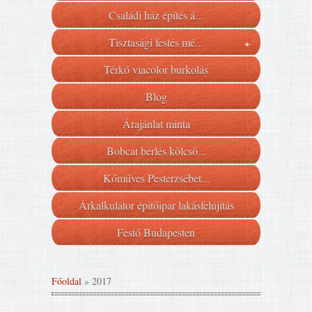
Családi ház építés á...
Tisztasági festés mé...
+
Térkő viacolor burkolás
Blog
Árajánlat minta
Bobcat bérlés kölcsö...
Kőműves Pesterzsébet...
Árkalkulátor építőipar lakásfelújítás
Festő Budapesten
Főoldal
»
2017