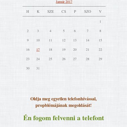
Január 2017
H
K
SZE
CS
P
SZO
V
1
2
3
4
5
6
7
8
9
10
11
12
13
14
15
16
17
18
19
20
21
22
23
24
25
26
27
28
29
30
31
Oldja meg egyetlen telefonhívással,
propblémájának megoldását!
Én fogom felvenni a telefont