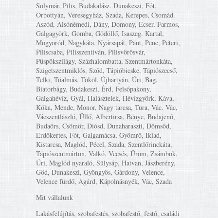
Solymár, Pilis, Budakalász. Dunakeszi, Fót,
Őrbottyán, Veresegyház, Szada, Kerepes, Csomád.
Aszód, Alsónémedi, Dány, Domony, Ecser, Farmos,
Galgagyörk, Gomba, Gödöllő, Isaszeg. Kartal,
Mogyoród, Nagykáta. Nyársapát, Pánt, Penc, Péteri,
Piliscsaba, Pilisszentiván, Pilisvörösvár,
Püspökszilágy, Százhalombatta, Szentmártonkáta,
Szigetszentmiklós, Sződ, Tápióbicske, Tápiószecső,
Telki, Tóalmás, Tököl, Újhartyán, Úri, Bag,
Biatorbágy, Budakeszi, Érd, Felsőpakony,
Galgahévíz, Gyál, Halásztelek, Hévízgyörk, Káva,
Kóka, Mende, Monor, Nagy tarcsa, Tura, Vác. Vác,
Vácszentlászló, Üllő, Albertirsa, Bénye, Budajenő,
Budaörs, Csömör, Diósd, Dunaharaszti, Dömsöd,
Erdőkertes, Fót, Galgamácsa, Gyömrő, Iklad,
Kistarcsa, Maglód, Pécel, Szada, Szentlőrinckáta,
Tápiószentmárton, Valkó, Vecsés, Üröm, Zsámbok,
Úri, Maglód nyaraló, Sülysáp, Hatvan, Jászberény,
Göd, Dunakeszi, Gyöngyös, Gárdony, Velence,
Velence fürdő, Agárd, Kápolnásnyék, Vác, Szada
Mit vállalunk
Lakásfelújítás, szobafestés, szobafestő, festő, családi