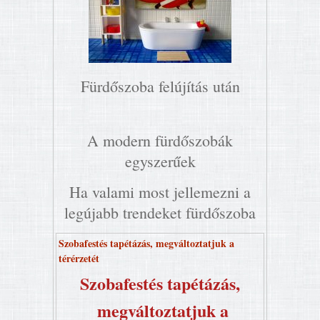
Fürdőszoba felújítás után
A modern fürdőszobák
egyszerűek
Ha valami most jellemezni a
legújabb trendeket fürdőszoba
Szobafestés tapétázás, megváltoztatjuk a
térérzetét
Szobafestés tapétázás,
megváltoztatjuk a