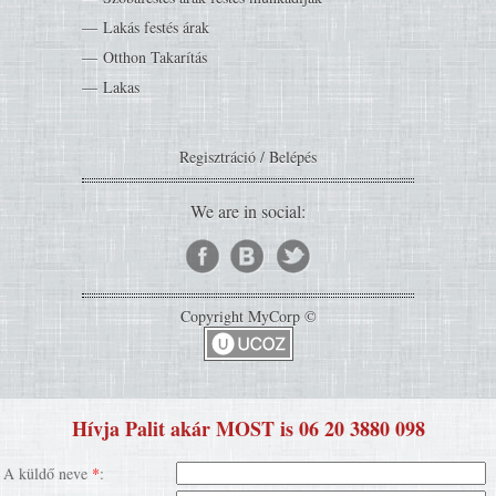
Lakás festés árak
Otthon Takarítás
Lakas
Regisztráció
/
Belépés
We are in social:
Copyright MyCorp ©
Hívja Palit akár MOST is 06 20 3880 098
A küldő neve
*
: