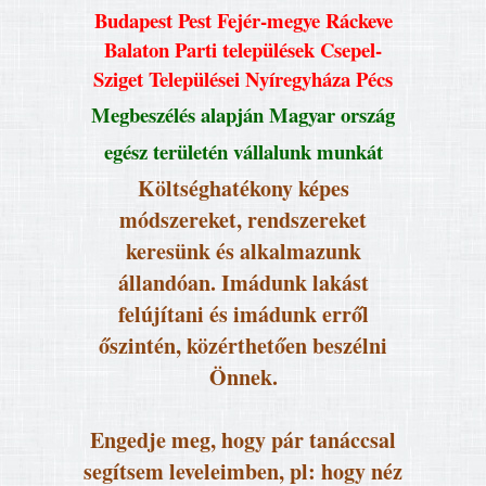
Budapest Pest Fejér-megye Ráckeve
Balaton Parti települések Csepel-
Sziget Települései Nyíregyháza Pécs
Megbeszélés alapján Magyar ország
egész területén vállalunk munkát
Költséghatékony képes
módszereket, rendszereket
keresünk és alkalmazunk
állandóan. Imádunk lakást
felújítani és imádunk erről
őszintén, közérthetően beszélni
Önnek.
Engedje meg, hogy pár tanáccsal
segítsem leveleimben, pl: hogy néz