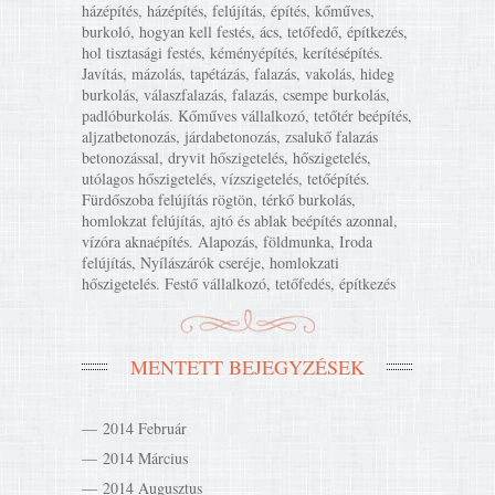
házépítés, házépítés, felújítás, építés, kőműves,
burkoló, hogyan kell festés, ács, tetőfedő, építkezés,
hol tisztasági festés, kéményépítés, kerítésépítés.
Javítás, mázolás, tapétázás, falazás, vakolás, hideg
burkolás, válaszfalazás, falazás, csempe burkolás,
padlóburkolás. Kőműves vállalkozó, tetőtér beépítés,
aljzatbetonozás, járdabetonozás, zsalukő falazás
betonozással, dryvit hőszigetelés, hőszigetelés,
utólagos hőszigetelés, vízszigetelés, tetőépítés.
Fürdőszoba felújítás rögtön, térkő burkolás,
homlokzat felújítás, ajtó és ablak beépítés azonnal,
vízóra aknaépítés. Alapozás, földmunka, Iroda
felújítás, Nyílászárók cseréje, homlokzati
hőszigetelés. Festő vállalkozó, tetőfedés, építkezés
MENTETT BEJEGYZÉSEK
2014 Február
2014 Március
2014 Augusztus