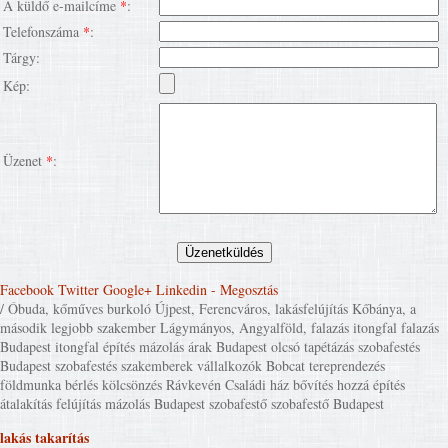
A küldő e-mailcíme
*
:
Telefonszáma
*
:
Tárgy:
Kép:
Üzenet
*
:
Facebook
Twitter
Google+
Linkedin
- Megosztás
/ Óbuda, kőműves burkoló Újpest, Ferencváros, lakásfelújítás Kőbánya, a
második legjobb szakember Lágymányos, Angyalföld, falazás itongfal falazás
Budapest itongfal építés mázolás árak Budapest olcsó tapétázás szobafestés
Budapest szobafestés szakemberek vállalkozók Bobcat tereprendezés
földmunka bérlés kölcsönzés Rávkevén Családi ház bővítés hozzá építés
átalakítás felújítás mázolás Budapest szobafestő szobafestő Budapest
lakás takarítás