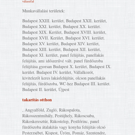
válaszfal
Munkavállalási területek:
Budapest XXIII. kerület, Budapest XXII. kerület,
Budapest XXI. kerület, Budapest XX. kerület.
Budapest XIX. Kerület, Budapest XVIII. kerület,
Budapest XVII. Kerület, Budapest XVI. kerület.
Budapest XV. kerület, Budapest XIV. kerület,
Budapest XIII. kerület, Budapest XII. kerület,
Budapest XI. kerület, panel felújítás, panellakás
felújítás, ami időszerűvé vált. panel fürdőszoba
felújítása gyorsan Budapest X. kerület, Budapest IX.
kerület. Budapest IV. kerület, Vállalkozót,
kivitelezőt keres lakásfelújítás, olcson panellakás
felújítás, fürdőszoba, WC-hez Budapest III. kerület.
Budapest II. kerület, Újpest
takarítás otthon
, Angyalföld, Zugló, Rákospalota,
Rákosszentmihály, Pestújhely, Rákoscsaba,
Rákoskeresztúr, Rákostelep, Pestlőrinc, panel
fürdőszoba átalakítás vagy konyha felújítás olcsó
Pesterzsébet, Kispest, Üröm, Pomáz, Szentendre,