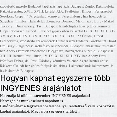
szobafestő mázoló Budapest tapétázás tapétázás Budapest Zugló, Rákospalota,
Rákoskeresztúr, XVII. XVIII. kerület XIX. Pestlőrinc, Kispest, Pesterzsébet.
Soroksár, Csepel. / Szigetújfalú kőműves Szigethalom , ház hőszigetelés
Szigetszentmiklós, Halásztelek ,kőműves Dömsöd, Majosháza , Lórév Makád
Taksony , Dunavarsány, Tas , Budapest lakásfelújítás hőszigetelés kőműves
Csepel Soroksár, Kispest ,Erzsébet gipszkarton válaszfal IX. X. XI. XIII. XIV.
XV. XV. XVI. XVII. XVIII. XIX. XX. XXI. XXII. / / Óbuda, Újpest,
Ferencváros, szobafestő szakemberek Dunaharaszti Budaörs Törökbálint Diósd
Érd Bugyi Szigetbecse szobafestő Alsonémedi, Budapest lakásátalakítás családi
ház Áporka keresek szóbafestő Délegyháza, hőszigetelés burkoló Budapest II.
XII. III. kerület Pest , Buda, IV. IX. X. XI. XIII. XIV. ker Adony Ercsi,
kőműves Dabas, dél Pest, Gárdony kőműves Velence Agárd kerítés építse
Ráckeve Családi ház építés felújítás átalakítás. Lakásátalakítás lakásrenoválás
lakás átépítés Budapest.