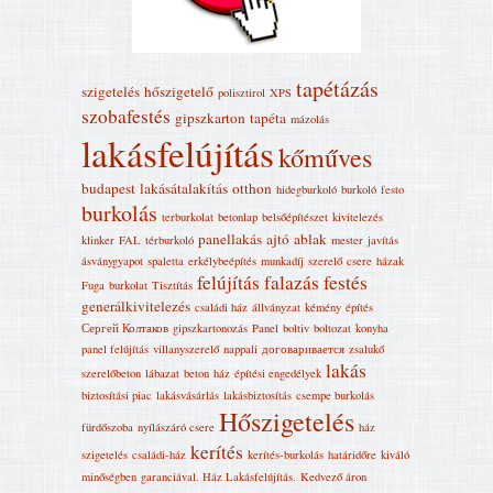
tapétázás
szigetelés
hőszigetelő
polisztirol
XPS
szobafestés
gipszkarton
tapéta
mázolás
lakásfelújítás
kőműves
budapest
lakásátalakítás
otthon
hidegburkoló
burkoló
festo
burkolás
terburkolat
betonlap
belsőépítészet
kivitelezés
panellakás
ajtó
ablak
klinker
FAL
térburkoló
mester
javítás
ásványgyapot
spaletta
erkélybeépítés
munkadíj
szerelő
csere
házak
felújítás
falazás
festés
Fuga
burkolat
Tisztítás
generálkivitelezés
családi ház
állványzat
kémény
építés
Сергей Колтаков
gipszkartonozás
Panel
boltiv
boltozat
konyha
panel felújítás
villanyszerelő
nappali
договаривается
zsalukő
lakás
szerelőbeton
lábazat
beton
ház
építési engedélyek
biztosítási piac
lakásvásárlás
lakásbiztosítás
csempe burkolás
Hőszigetelés
fürdőszoba
nyílászáró csere
ház
kerítés
szigetelés
családi-ház
kerítés-burkolás
határidőre
kiváló
minőségben
garanciával. Ház Lakásfelújítás‎.
Kedvező áron