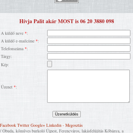
Hívja Palit akár MOST is 06 20 3880 098
A küldő neve
*
:
A küldő e-mailcíme
*
:
Telefonszáma
*
:
Tárgy:
Kép:
Üzenet
*
:
Facebook
Twitter
Google+
Linkedin
- Megosztás
/ Óbuda, kőműves burkoló Újpest, Ferencváros, lakásfelújítás Kőbánya, a