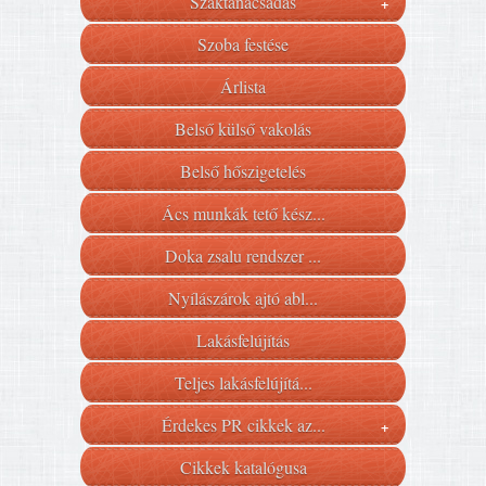
Szaktanácsadás
+
Szoba festése
Árlista
Belső külső vakolás
Belső hőszigetelés
Ács munkák tető kész...
Doka zsalu rendszer ...
Nyílászárok ajtó abl...
Lakásfelújítás
Teljes lakásfelújítá...
Érdekes PR cikkek az...
+
Cikkek katalógusa