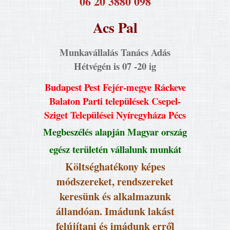
​06 20 3880 098
Acs Pal
Munkavállalás Tanács Adás
Hétvégén is 07 -20 ig
Budapest Pest Fejér-megye Ráckeve
Balaton Parti települések Csepel-
Sziget Települései Nyíregyháza Pécs
Megbeszélés alapján Magyar ország
egész területén vállalunk munkát
Költséghatékony képes
módszereket, rendszereket
keresünk és alkalmazunk
állandóan. Imádunk lakást
felújítani és imádunk erről