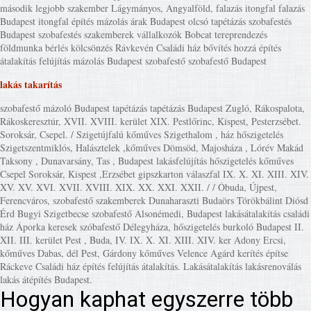
második legjobb szakember Lágymányos, Angyalföld, falazás itongfal falazás
Budapest itongfal építés mázolás árak Budapest olcsó tapétázás szobafestés
Budapest szobafestés szakemberek vállalkozók Bobcat tereprendezés
földmunka bérlés kölcsönzés Rávkevén Családi ház bővítés hozzá építés
átalakítás felújítás mázolás Budapest szobafestő szobafestő Budapest
lakás takarítás
szobafestő mázoló Budapest tapétázás tapétázás Budapest Zugló, Rákospalota,
Rákoskeresztúr, XVII. XVIII. kerület XIX. Pestlőrinc, Kispest, Pesterzsébet.
Soroksár, Csepel. / Szigetújfalú kőműves Szigethalom , ház hőszigetelés
Szigetszentmiklós, Halásztelek ,kőműves Dömsöd, Majosháza , Lórév Makád
Taksony , Dunavarsány, Tas , Budapest lakásfelújítás hőszigetelés kőműves
Csepel Soroksár, Kispest ,Erzsébet gipszkarton válaszfal IX. X. XI. XIII. XIV.
XV. XV. XVI. XVII. XVIII. XIX. XX. XXI. XXII. / / Óbuda, Újpest,
Ferencváros, szobafestő szakemberek Dunaharaszti Budaörs Törökbálint Diósd
Érd Bugyi Szigetbecse szobafestő Alsonémedi, Budapest lakásátalakítás családi
ház Áporka keresek szóbafestő Délegyháza, hőszigetelés burkoló Budapest II.
XII. III. kerület Pest , Buda, IV. IX. X. XI. XIII. XIV. ker Adony Ercsi,
kőműves Dabas, dél Pest, Gárdony kőműves Velence Agárd kerítés építse
Ráckeve Családi ház építés felújítás átalakítás. Lakásátalakítás lakásrenoválás
lakás átépítés Budapest.