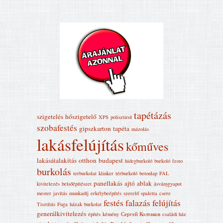
tapétázás
szigetelés
hőszigetelő
XPS
polisztirol
szobafestés
gipszkarton
tapéta
mázolás
lakásfelújítás
kőműves
lakásátalakítás
otthon
budapest
hidegburkoló
burkoló
festo
burkolás
terburkolat
klinker
térburkoló
betonlap
FAL
panellakás
ajtó
ablak
kivitelezés
belsőépítészet
ásványgyapot
mester
javítás
munkadíj
erkélybeépítés
szerelő
spaletta
csere
festés
falazás
felújítás
Tisztítás
Fuga
házak
burkolat
generálkivitelezés
építés
kémény
Сергей Колтаков
családi ház