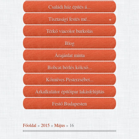
Családi ház építés á...
Tisztasági festés mé...
+
Térkő viacolor burkolás
Blog
Árajánlat minta
Bobcat bérlés kölcsö...
Kőműves Pesterzsébet...
Árkalkulátor építőipar lakásfelújítás
Festő Budapesten
Főoldal
»
2015
»
Május
»
16