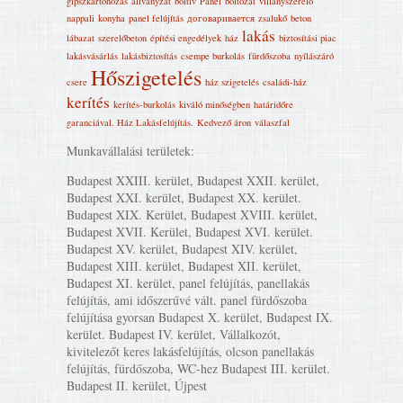
gipszkartonozás
állványzat
boltiv
Panel
boltozat
villanyszerelő
nappali
konyha
panel felújítás
договаривается
zsalukő
beton
lakás
lábazat
szerelőbeton
építési engedélyek
ház
biztosítási piac
lakásvásárlás
lakásbiztosítás
csempe burkolás
fürdőszoba
nyílászáró
Hőszigetelés
csere
ház szigetelés
családi-ház
kerítés
kerítés-burkolás
kiváló minőségben
határidőre
garanciával. Ház Lakásfelújítás‎.
Kedvező áron
válaszfal
Munkavállalási területek:
Budapest XXIII. kerület, Budapest XXII. kerület,
Budapest XXI. kerület, Budapest XX. kerület.
Budapest XIX. Kerület, Budapest XVIII. kerület,
Budapest XVII. Kerület, Budapest XVI. kerület.
Budapest XV. kerület, Budapest XIV. kerület,
Budapest XIII. kerület, Budapest XII. kerület,
Budapest XI. kerület, panel felújítás, panellakás
felújítás, ami időszerűvé vált. panel fürdőszoba
felújítása gyorsan Budapest X. kerület, Budapest IX.
kerület. Budapest IV. kerület, Vállalkozót,
kivitelezőt keres lakásfelújítás, olcson panellakás
felújítás, fürdőszoba, WC-hez Budapest III. kerület.
Budapest II. kerület, Újpest