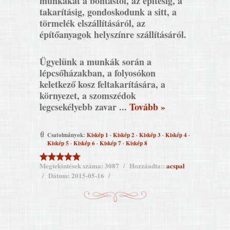
munkákat a bontástól, az építésig, a
takarításig, gondoskodunk a sitt, a
törmelék elszállításáról, az
építőanyagok helyszínre szállításáról.
Ügyelünk a munkák során a
lépcsőházakban, a folyosókon
keletkező kosz feltakarítására, a
környezet, a szomszédok
legcsekélyebb zavar
...
Tovább »
Csatolmányok:
Kiskép 1
·
Kiskép 2
·
Kiskép 3
·
Kiskép 4
·
Kiskép 5
·
Kiskép 6
·
Kiskép 7
·
Kiskép 8
Megtekintések száma:
3087
Hozzáadta::
acspal
Dátum:
2015-05-16