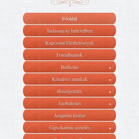
Főoldal
Tudásanyag hírlevélben
Kapcsolat Elérhetőségek
Fotóalbumok
Burkolás
+
Kőműves munkák
+
Hőszigetelés
+
Szobafestés
+
Árajánlat kérése
Gipszkarton szerelés
+