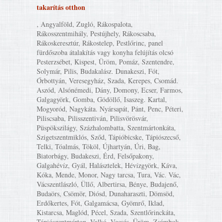
takarítás otthon
, Angyalföld, Zugló, Rákospalota,
Rákosszentmihály, Pestújhely, Rákoscsaba,
Rákoskeresztúr, Rákostelep, Pestlőrinc, panel
fürdőszoba átalakítás vagy konyha felújítás olcsó
Pesterzsébet, Kispest, Üröm, Pomáz, Szentendre,
Solymár, Pilis, Budakalász. Dunakeszi, Fót,
Őrbottyán, Veresegyház, Szada, Kerepes, Csomád.
Aszód, Alsónémedi, Dány, Domony, Ecser, Farmos,
Galgagyörk, Gomba, Gödöllő, Isaszeg. Kartal,
Mogyoród, Nagykáta. Nyársapát, Pánt, Penc, Péteri,
Piliscsaba, Pilisszentiván, Pilisvörösvár,
Püspökszilágy, Százhalombatta, Szentmártonkáta,
Szigetszentmiklós, Sződ, Tápióbicske, Tápiószecső,
Telki, Tóalmás, Tököl, Újhartyán, Úri, Bag,
Biatorbágy, Budakeszi, Érd, Felsőpakony,
Galgahévíz, Gyál, Halásztelek, Hévízgyörk, Káva,
Kóka, Mende, Monor, Nagy tarcsa, Tura, Vác. Vác,
Vácszentlászló, Üllő, Albertirsa, Bénye, Budajenő,
Budaörs, Csömör, Diósd, Dunaharaszti, Dömsöd,
Erdőkertes, Fót, Galgamácsa, Gyömrő, Iklad,
Kistarcsa, Maglód, Pécel, Szada, Szentlőrinckáta,
Tápiószentmárton, Valkó, Vecsés, Üröm, Zsámbok,