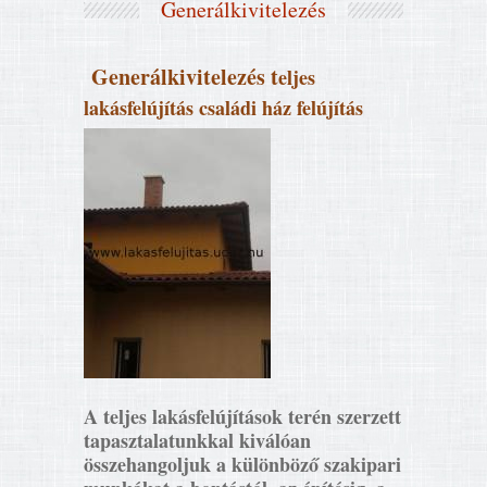
Generálkivitelezés
Generálkivitelezés t
eljes
lakásfelújítás családi ház felújítás
A teljes lakásfelújítások terén szerzett
tapasztalatunkkal kiválóan
összehangoljuk a különböző szakipari