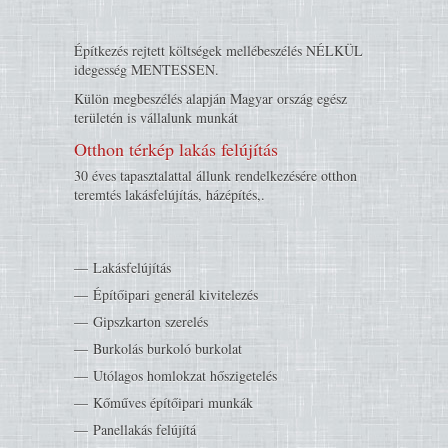
Építkezés rejtett költségek mellébeszélés NÉLKÜL
idegesség MENTESSEN.
Külön megbeszélés alapján Magyar ország egész
területén is vállalunk munkát
Otthon térkép lakás felújítás
30 éves tapasztalattal állunk rendelkezésére otthon
teremtés lakásfelújítás, házépítés,.
Lakásfelújítás
Építőipari generál kivitelezés
Gipszkarton szerelés
Burkolás burkoló burkolat
Utólagos homlokzat hőszigetelés
Kőműves építőipari munkák
Panellakás felújítá