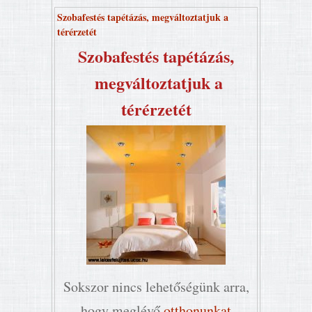
Szobafestés tapétázás, megváltoztatjuk a
térérzetét
Szobafestés tapétázás,
megváltoztatjuk a
térérzetét
Sokszor nincs lehetőségünk arra,
hogy meglévő
otthonunkat