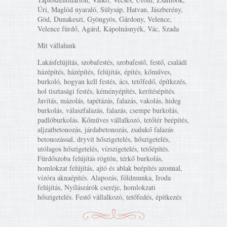
Úri, Maglód nyaraló, Sülysáp, Hatvan, Jászberény,
Göd, Dunakeszi, Gyöngyös, Gárdony, Velence,
Velence fürdő, Agárd, Kápolnásnyék, Vác, Szada
Mit vállalunk
Lakásfelújítás, szobafestés, szobafestő, festő, családi
házépítés, házépítés, felújítás, építés, kőműves,
burkoló, hogyan kell festés, ács, tetőfedő, építkezés,
hol tisztasági festés, kéményépítés, kerítésépítés.
Javítás, mázolás, tapétázás, falazás, vakolás, hideg
burkolás, válaszfalazás, falazás, csempe burkolás,
padlóburkolás. Kőműves vállalkozó, tetőtér beépítés,
aljzatbetonozás, járdabetonozás, zsalukő falazás
betonozással, dryvit hőszigetelés, hőszigetelés,
utólagos hőszigetelés, vízszigetelés, tetőépítés.
Fürdőszoba felújítás rögtön, térkő burkolás,
homlokzat felújítás, ajtó és ablak beépítés azonnal,
vízóra aknaépítés. Alapozás, földmunka, Iroda
felújítás, Nyílászárók cseréje, homlokzati
hőszigetelés. Festő vállalkozó, tetőfedés, építkezés