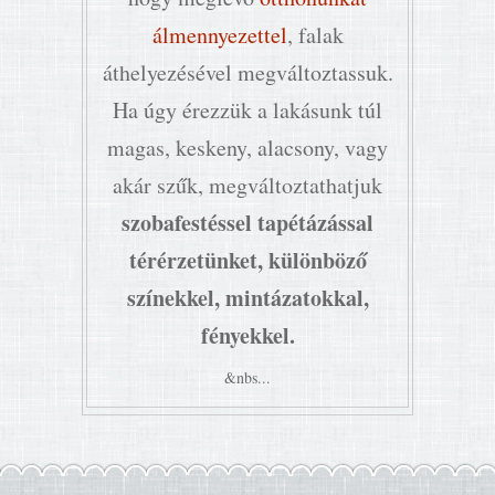
álmennyezettel
, falak
áthelyezésével megváltoztassuk.
Ha úgy érezzük a lakásunk túl
magas, keskeny, alacsony, vagy
akár szűk, megváltoztathatjuk
szobafestéssel tapétázással
térérzetünket, különböző
színekkel, mintázatokkal,
fényekkel.
&nbs...